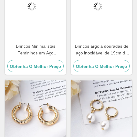
Brincos Minimalistas
Brincos argola douradas de
Femininos em Aço
aço inoxidável de 19cm da
Inoxidável 18k Joia Brinco
moda Joias Clip On Argola
Obtenha O Melhor Preço
Quadrado com Formato
Obtenha O Melhor Preço
Huggie Prata
Geométrico