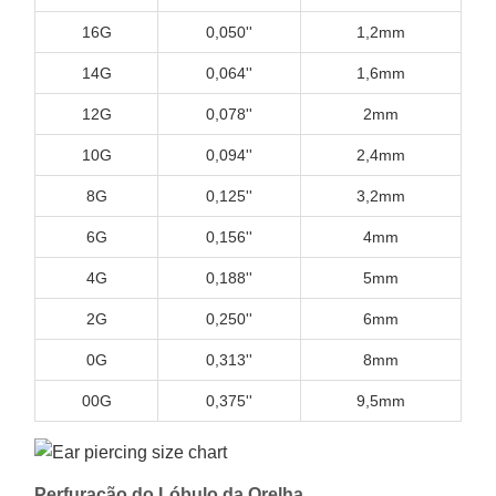
16G
0,050''
1,2mm
14G
0,064''
1,6mm
12G
0,078''
2mm
10G
0,094''
2,4mm
8G
0,125''
3,2mm
6G
0,156''
4mm
4G
0,188''
5mm
2G
0,250''
6mm
0G
0,313''
8mm
00G
0,375''
9,5mm
Perfuração do Lóbulo da Orelha