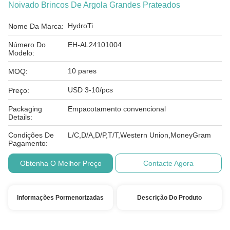
Noivado Brincos De Argola Grandes Prateados
HydroTi
Nome Da Marca:
Número Do
EH-AL24101004
Modelo:
10 pares
MOQ:
USD 3-10/pcs
Preço:
Packaging
Empacotamento convencional
Details:
Condições De
L/C,D/A,D/P,T/T,Western Union,MoneyGram
Pagamento:
Obtenha O Melhor Preço
Contacte Agora
Informações Pormenorizadas
Descrição Do Produto