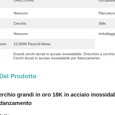
ORECCHINI
Occasione
Nessuno
Placcatur
Cerchio
Stile:
Nessuno
Imballaggi
ione:
10,0000 Pezzi Al Mese
Grandi cerchi dorati in acciaio inossidabile
, 
Orecchini a cerchio
Cerchi dorati in acciaio inossidabile per fidanzamento
Del Prodotto
erchio grandi in oro 18K in acciaio inossidab
fidanzamento