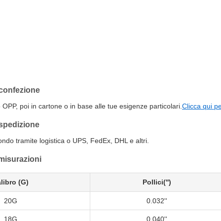
 confezione
 OPP, poi in cartone o in base alle tue esigenze particolari.
Clicca qui p
 spedizione
ondo tramite logistica o UPS, FedEx, DHL e altri.
 misurazioni
libro (G)
Pollici('')
20G
0.032''
18G
0.040''