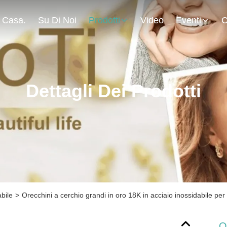
Casa.
Su Di Noi
Prodotti
Video
Eventi
C
Dettagli Dei Prodotti
abile
>
Orecchini a cerchio grandi in oro 18K in acciaio inossidabile pe
O