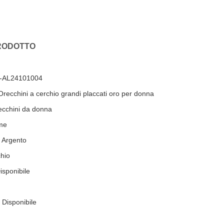
PRODOTTO
-AL24101004
recchini a cerchio grandi placcati oro per donna
cchini da donna
me
 Argento
chio
isponibile
Disponibile