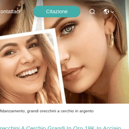
Citazione
ontattaci
r fidanzamento, grandi orecchini a cerchio in argento
recchini A Cerchio Grandi In Oro 18K In Acciaio