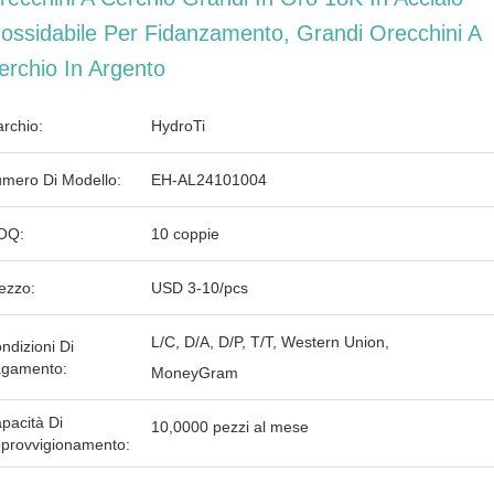
nossidabile Per Fidanzamento, Grandi Orecchini A
erchio In Argento
rchio:
HydroTi
mero Di Modello:
EH-AL24101004
OQ:
10 coppie
ezzo:
USD 3-10/pcs
L/C, D/A, D/P, T/T, Western Union,
ndizioni Di
gamento:
MoneyGram
pacità Di
10,0000 pezzi al mese
provvigionamento: