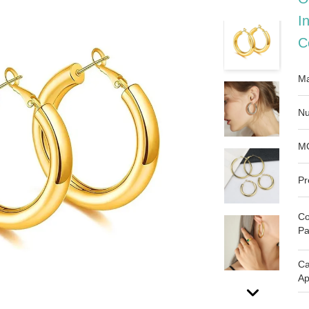
I
C
Ma
Nu
M
Pr
Co
Pa
Ca
Ap