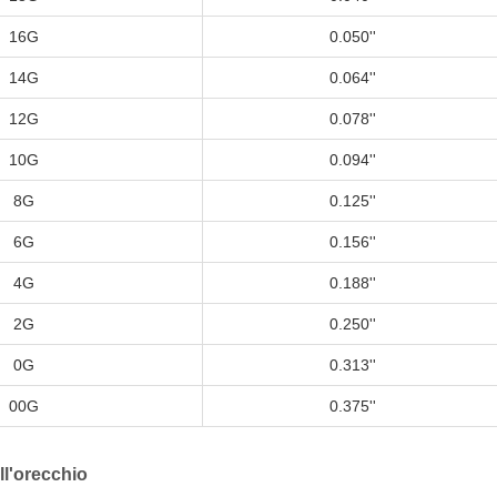
16G
0.050''
14G
0.064''
12G
0.078''
10G
0.094''
8G
0.125''
6G
0.156''
4G
0.188''
2G
0.250''
0G
0.313''
00G
0.375''
ll'orecchio