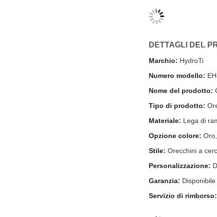
DETTAGLI DEL 
Marchio:
HydroTi
Numero modello:
EH
Nome del prodotto:
O
Tipo di prodotto:
Ore
Materiale:
Lega di ra
Opzione colore:
Oro,
Stile:
Orecchini a cer
Personalizzazione:
D
Garanzia:
Disponibile
Servizio di rimborso: