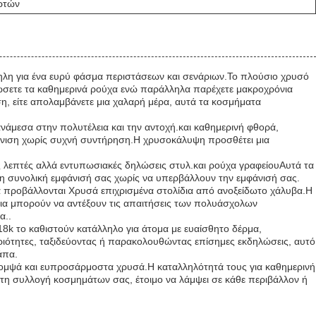
ρτών
ηλη για ένα ευρύ φάσμα περιστάσεων και σενάριων.Το πλούσιο χρυσό
ψώσετε τα καθημερινά ρούχα ενώ παράλληλα παρέχετε μακροχρόνια
ωση, είτε απολαμβάνετε μια χαλαρή μέρα, αυτά τα κοσμήματα
νάμεσα στην πολυτέλεια και την αντοχή.και καθημερινή φθορά,
μφάνιση χωρίς συχνή συντήρηση.Η χρυσοκάλυψη προσθέτει μια
 λεπτές αλλά εντυπωσιακές δηλώσεις στυλ.και ρούχα γραφείουΑυτά τα
 τη συνολική εμφάνισή σας χωρίς να υπερβάλλουν την εμφάνισή σας.
 να προβάλλονται Χρυσά επιχρισμένα στολίδια από ανοξείδωτο χάλυβα.Η
τια μπορούν να αντέξουν τις απαιτήσεις των πολυάσχολων
α..
8k το καθιστούν κατάλληλο για άτομα με ευαίσθητο δέρμα,
ριότητες, ταξιδεύοντας ή παρακολουθώντας επίσημες εκδηλώσεις, αυτό
άπα.
, κομψά και ευπροσάρμοστα χρυσά.Η καταλληλότητά τους για καθημερινή
τη συλλογή κοσμημάτων σας, έτοιμο να λάμψει σε κάθε περιβάλλον ή