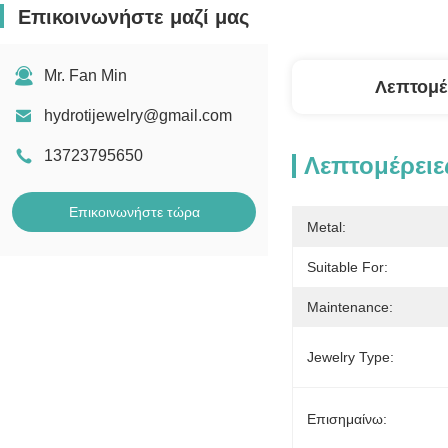
Επικοινωνήστε μαζί μας
Mr. Fan Min
Λεπτομέ
hydrotijewelry@gmail.com
13723795650
Λεπτομέρειε
Επικοινωνήστε τώρα
Metal:
Suitable For:
Maintenance:
Jewelry Type:
Επισημαίνω: