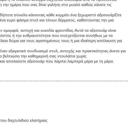
 την ημέρα.που σας δίνει γαλήνη στο μυαλό καθώς κάνετε τις
οδήποτε σύνολο.κάνοντας κάθε κομμάτι ένα ξεχωριστό αξεσουάρΕίτε
ένα ευρύ φάσμα στυλ και τόνων δέρματος, καθιστώντας την μια
 ομορφιά, αντοχή και ευκολία φροντίδας.Αυτά τα αξεσουάρ είναι
κόστος ή την ευθραυστότητα που συσχετίζονται συνήθως με τα
λεια δώρα για τους αγαπημένους τους ή μια ιδιαίτερη απόλαυση για
αν εξαιρετικό συνδυασμό στυλ, αντοχής και πρακτικότητας.άνετα για
να βελτιώσει την καθημερινή σας ντουλάπα χωρίς
 και απολαύστε αξεσουάρ που λάμπει λαμπερά μέρα με τη μέρα.
του δαχτυλιδιού ελατήριας