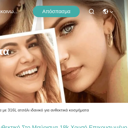
Απόσπασμα
Επικοινωνήστε Μαζί Μας
τα
με 316L ατσάλι ιδανικό για ανθεκτικά κοσμήματα
νθεκτικό Στο Μαύρισμα 18k Χρυσό Επιχρυσωμένο