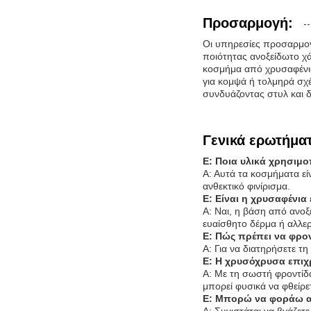
Προσαρμογή:
Οι υπηρεσίες προσαρμο
ποιότητας ανοξείδωτο χ
κοσμήμα από χρυσαφένιο 
για κομψά ή τολμηρά σχέ
συνδυάζοντας στυλ και δ
Γενικά ερωτήμα
Ε: Ποια υλικά χρησιμ
Α: Αυτά τα κοσμήματα εί
ανθεκτικό φινίρισμα.
Ε: Είναι η χρυσαφένι
Α: Ναι, η βάση από ανο
ευαίσθητο δέρμα ή αλλερ
Ε: Πώς πρέπει να φρο
Α: Για να διατηρήσετε τ
Ε: Η χρυσόχρυσα επιχ
Α: Με τη σωστή φροντίδα,
μπορεί φυσικά να φθείρε
Ε: Μπορώ να φοράω αυ