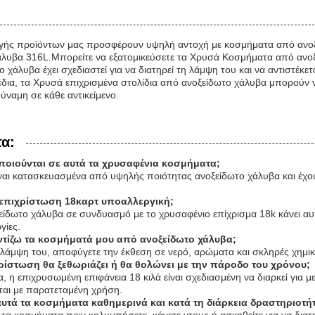
γής προϊόντων μας προσφέρουν υψηλή αντοχή με κοσμήματα από ανοξ
άλυβα 316L.Μπορείτε να εξατομικεύσετε τα Χρυσά Κοσμήματα από ανοξε
χάλυβα έχει σχεδιαστεί για να διατηρεί τη λάμψη του και να αντιστέκ
δια, τα Χρυσά επιχρισμένα στολίδια από ανοξείδωτο χάλυβα μπορούν ν
ύναμη σε κάθε αντικείμενο.
τα:
οποιούνται σε αυτά τα χρυσαφένια κοσμήματα;
ναι κατασκευασμένα από υψηλής ποιότητας ανοξείδωτο χάλυβα και έχου
α επιχρίστωση 18καρτ υποαλλεργική;
ξείδωτο χάλυβα σε συνδυασμό με το χρυσαφένιο επίχρισμα 18k κάνει 
γίες.
ντίζω τα κοσμήματά μου από ανοξείδωτο χάλυβα;
η λάμψη του, αποφύγετε την έκθεση σε νερό, αρώματα και σκληρές χημικ
ρίστωση θα ξεθωριάζει ή θα θολώνει με την πάροδο του χρόνου;
 η επιχρυσωμένη επιφάνεια 18 κιλά είναι σχεδιασμένη να διαρκεί για με
ται με παρατεταμένη χρήση.
τά τα κοσμήματα καθημερινά και κατά τη διάρκεια δραστηριοτ