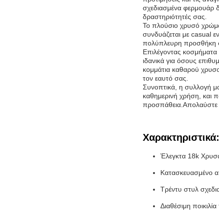
σχεδιασμένα φερμουάρ δ
δραστηριότητές σας.
Το πλούσιο χρυσό χρώμα
συνδυάζεται με casual 
πολύπλευρη προσθήκη 
Επιλέγοντας κοσμήματα 1
ιδανικά για όσους επιθ
κομμάτια καθαρού χρυσού
τον εαυτό σας.
Συνοπτικά, η συλλογή μ
καθημερινή χρήση, και π
προσπάθεια.Απολαύστε τ
Χαρακτηριστικά
Έλεγκτα 18k Χρυσά
Κατασκευασμένο απ
Τρέντυ στυλ σχεδια
Διαθέσιμη ποικιλί