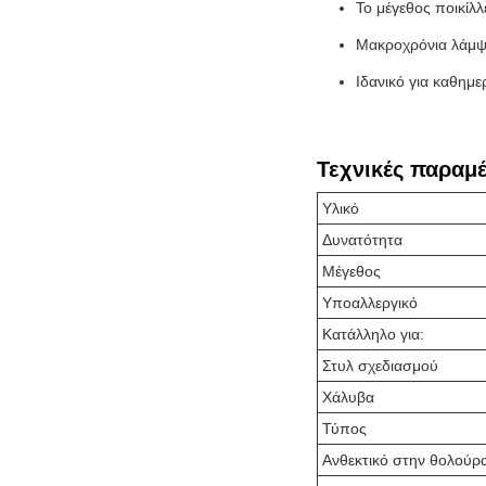
Το μέγεθος ποικίλλ
Μακροχρόνια λάμψ
Ιδανικό για καθημε
Τεχνικές παραμ
Υλικό
Δυνατότητα
Μέγεθος
Υποαλλεργικό
Κατάλληλο για:
Στυλ σχεδιασμού
Χάλυβα
Τύπος
Ανθεκτικό στην θολούρ