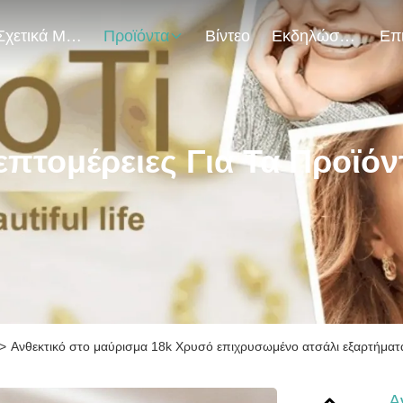
Σχετικά Με Εμάς
Προϊόντα
Βίντεο
Εκδηλώσεις
επτομέρειες Για Τα Προϊόν
>
Ανθεκτικό στο μαύρισμα 18k Χρυσό επιχρυσωμένο ατσάλι εξαρτήματα 
Α