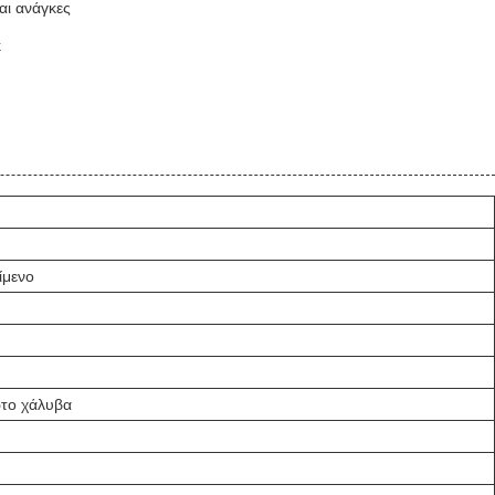
και ανάγκες
k
ίμενο
ωτο χάλυβα