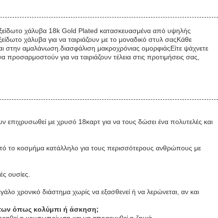
είδωτο χάλυβα 18k Gold Plated κατασκευασμένα από υψηλής
ίδωτο χάλυβα για να ταιριάζουν με το μοναδικό στυλ σαςΚάθε
εται στην αμαλάνωση.διασφάλιση μακροχρόνιας ομορφιάςΕίτε ψάχνετε
α προσαρμοστούν για να ταιριάζουν τέλεια στις προτιμήσεις σας,
ν επιχρυσωθεί με χρυσό 18καρτ για να τους δώσει ένα πολυτελές και
αυτό το κοσμήμα κατάλληλο για τους περισσότερους ανθρώπους με
ές ουσίες.
γάλο χρονικό διάστημα χωρίς να εξασθενεί ή να λερώνεται, αν και
ήτων όπως κολύμπι ή άσκηση;