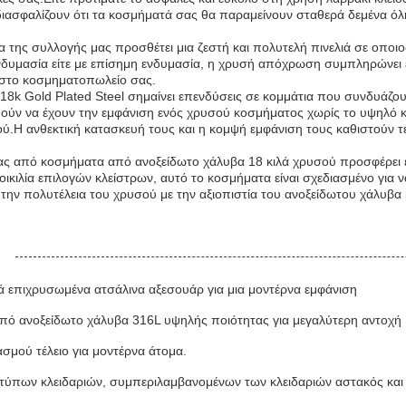
ιασφαλίζουν ότι τα κοσμήματά σας θα παραμείνουν σταθερά δεμένα όλη
 της συλλογής μας προσθέτει μια ζεστή και πολυτελή πινελιά σε οποι
ενδυμασία είτε με επίσημη ενδυμασία, η χρυσή απόχρωση συμπληρώνει 
στο κοσμηματοπωλείο σας.
8k Gold Plated Steel σημαίνει επενδύσεις σε κομμάτια που συνδυάζουν
υμούν να έχουν την εμφάνιση ενός χρυσού κοσμήματος χωρίς το υψηλό 
.Η ανθεκτική κατασκευή τους και η κομψή εμφάνιση τους καθιστούν τέ
ας από κοσμήματα από ανοξείδωτο χάλυβα 18 κιλά χρυσού προσφέρει έν
οικιλία επιλογών κλείστρων, αυτό το κοσμήματα είναι σχεδιασμένο για 
ην πολυτέλεια του χρυσού με την αξιοπιστία του ανοξείδωτου χάλυβα
:
 επιχρυσωμένα ατσάλινα αξεσουάρ για μια μοντέρνα εμφάνιση
ό ανοξείδωτο χάλυβα 316L υψηλής ποιότητας για μεγαλύτερη αντοχή
σμού τέλειο για μοντέρνα άτομα.
α τύπων κλειδαριών, συμπεριλαμβανομένων των κλειδαριών αστακός και 