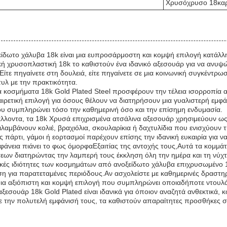
Χρυσόχρυσο 18κα
ίδωτο χάλυβα 18k είναι μια ευπροσάρμοστη και κομψή επιλογή κατάλλ
ική χρυσοπλαστική 18k το καθιστούν ένα ιδανικό αξεσουάρ για να ανυ
Είτε πηγαίνετε στη δουλειά, είτε πηγαίνετε σε μια κοινωνική συγκέντρ
υλ με την πρακτικότητα.
α κοσμήματα 18k Gold Plated Steel προσφέρουν την τέλεια ισορροπία α
ξαιρετική επιλογή για όσους θέλουν να διατηρήσουν μια γυαλιστερή ε
ου συμπληρώνει τόσο την καθημερινή όσο και την επίσημη ενδυμασία.
άλλοντα, τα 18k Χρυσά επιχρισμένα ατσάλινα αξεσουάρ χρησιμεύουν ως
λαμβάνουν κολιέ, βραχιόλια, σκουλαρίκια ή δαχτυλίδια που ενισχύουν
ς πάρτι, γάμοι ή εορτασμοί παρέχουν επίσης την ιδανική ευκαιρία για
φάνεια πιάνει το φως όμορφαΕξαιτίας της αντοχής τους,Αυτά τα κομμά
ν διατηρώντας την λαμπερή τους έκκληση όλη την ημέρα και τη νύχτ
ικές ιδιότητες των κοσμημάτων από ανοξείδωτο χάλυβα επιχρυσωμένο 1
ση για παρατεταμένες περιόδους.Αν ασχολείστε με καθημερινές δραστη
ια αξιόπιστη και κομψή επιλογή που συμπληρώνει οποιαδήποτε ντουλ
αξεσουάρ 18k Gold Plated είναι ιδανικά για όποιον αναζητά ανθεκτικά
 την πολυτελή εμφάνισή τους, τα καθιστούν απαραίτητες προσθήκες σ