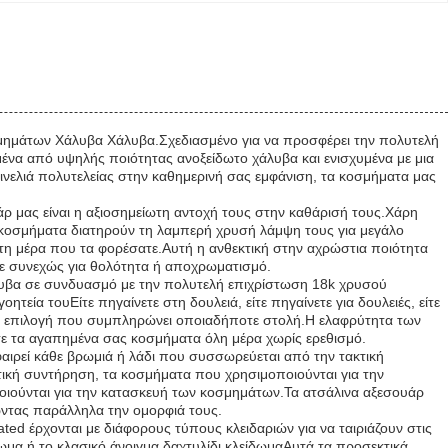
μημάτων Χάλυβα Χάλυβα.Σχεδιασμένο για να προσφέρει την πολυτελή
μένα από υψηλής ποιότητας ανοξείδωτο χάλυβα και ενισχυμένα με μια
 πινελιά πολυτελείας στην καθημερινή σας εμφάνιση, τα κοσμήματα μας
 μας είναι η αξιοσημείωτη αντοχή τους στην καθάρισή τους.Χάρη
τα κοσμήματα διατηρούν τη λαμπερή χρυσή λάμψη τους για μεγάλο
ώτη μέρα που τα φορέσατε.Αυτή η ανθεκτική στην αχρώστια ποιότητα
τε συνεχώς για θολότητα ή αποχρωματισμό.
λυβα σε συνδυασμό με την πολυτελή επιχρίστωση 18k χρυσού
ητεία τουΕίτε πηγαίνετε στη δουλειά, είτε πηγαίνετε για δουλειές, είτε
μψή επιλογή που συμπληρώνει οποιαδήποτε στολή.Η ελαφρύτητα των
τε τα αγαπημένα σας κοσμήματα όλη μέρα χωρίς ερεθισμό.
αιρεί κάθε βρωμιά ή λάδι που συσσωρεύεται από την τακτική
τική συντήρηση, τα κοσμήματα που χρησιμοποιούνται για την
οιούνται για την κατασκευή των κοσμημάτων.Τα ατσάλινα αξεσουάρ
ώντας παράλληλα την ομορφιά τους.
lated έρχονται με διάφορους τύπους κλειδαριών για να ταιριάζουν στις
δωμα ή το κλασικό άνοιγμα δαχτυλίδι κλείδωμαΑυτά τα προσεκτικά