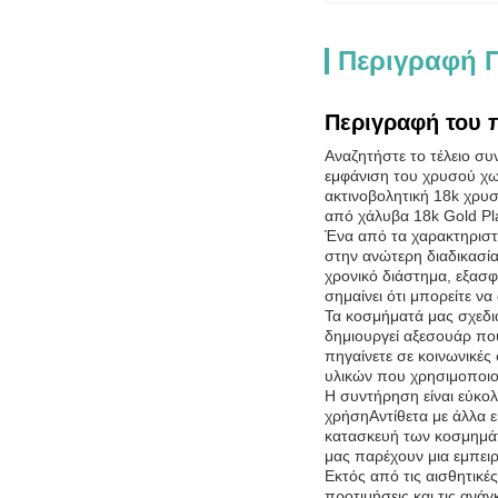
Περιγραφή 
Περιγραφή του 
Αναζητήστε το τέλειο σ
εμφάνιση του χρυσού χωρ
ακτινοβολητική 18k χρυσ
από χάλυβα 18k Gold Pl
Ένα από τα χαρακτηριστ
στην ανώτερη διαδικασία
χρονικό διάστημα, εξασφ
σημαίνει ότι μπορείτε 
Τα κοσμήματά μας σχεδι
δημιουργεί αξεσουάρ που 
πηγαίνετε σε κοινωνικέ
υλικών που χρησιμοποιο
Η συντήρηση είναι εύκο
χρήσηΑντίθετα με άλλα 
κατασκευή των κοσμημάτ
μας παρέχουν μια εμπει
Εκτός από τις αισθητικές
προτιμήσεις και τις ανά