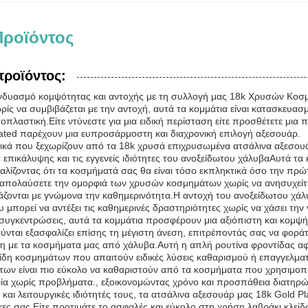
Προϊόντος
προϊόντος:
υνδυασμό κομψότητας και αντοχής με τη συλλογή μας 18k Χρυσών Κοσ
ίς να συμβιβάζεται με την αντοχή, αυτά τα κομμάτια είναι κατασκευασ
οπλαστική.Είτε ντύνεστε για μια ειδική περίσταση είτε προσθέτετε μια
ated παρέχουν μια ευπροσάρμοστη και διαχρονική επιλογή αξεσουάρ.
ικά που ξεχωρίζουν από τα 18k χρυσά επιχρυσωμένα ατσάλινα αξεσουάρ
 επικάλυψης και τις εγγενείς ιδιότητες του ανοξείδωτου χάλυβαΑυτά 
αλίζοντας ότι τα κοσμήματά σας θα είναι τόσο εκπληκτικά όσο την πρ
να απολαύσετε την ομορφιά των χρυσών κοσμημάτων χωρίς να ανησυχεί
άζονται με γνώμονα την καθημερινότητα.Η αντοχή του ανοξείδωτου χά
μπορεί να αντέξει τις καθημερινές δραστηριότητες χωρίς να χάσει την γο
ς συγκεντρώσεις, αυτά τα κομμάτια προσφέρουν μια αξιόπιστη και κο
ύνται εξασφαλίζει επίσης τη μέγιστη άνεση, επιτρέποντάς σας να φορά
λη με τα κοσμήματα μας από χάλυβα.Αυτή η απλή ρουτίνα φροντίδας αφ
είδη κοσμημάτων που απαιτούν ειδικές λύσεις καθαρισμού ή επαγγελμα
ων είναι πιο εύκολο να καθαριστούν από τα κοσμήματα που χρησιμοπ
ρία χωρίς προβλήματα., εξοικονομώντας χρόνο και προσπάθεια διατηρ
 και λειτουργικές ιδιότητές τους, τα ατσάλινα αξεσουάρ μας 18k Gold P
γκες σας.Είτε προτιμάτε το ασφαλές και εύκολο στη χρήση λαβράκι κλεί