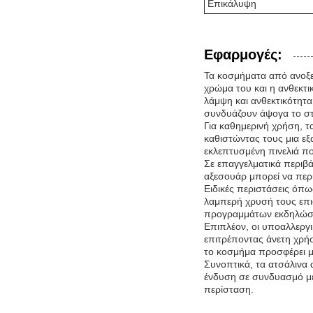
Επικάλυψη
Εφαρμογές:
Τα κοσμήματα από ανοξε
χρώμα του και η ανθεκτ
λάμψη και ανθεκτικότητα
συνδυάζουν άψογα το στ
Για καθημερινή χρήση, τ
καθιστώντας τους μια ε
εκλεπτυσμένη πινελιά π
Σε επαγγελματικά περιβ
αξεσουάρ μπορεί να περι
Ειδικές περιστάσεις όπω
λαμπερή χρυσή τους επι
προγραμμάτων εκδηλώσεω
Επιπλέον, οι υποαλλεργ
επιτρέποντας άνετη χρή
το κοσμήμα προσφέρει μ
Συνοπτικά, τα ατσάλινα 
ένδυση σε συνδυασμό με
περίσταση.