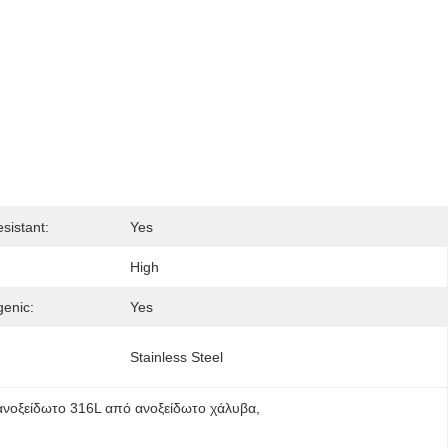
sistant:
Yes
High
genic:
Yes
Stainless Steel
ανοξείδωτο 316L από ανοξείδωτο χάλυβα
, 