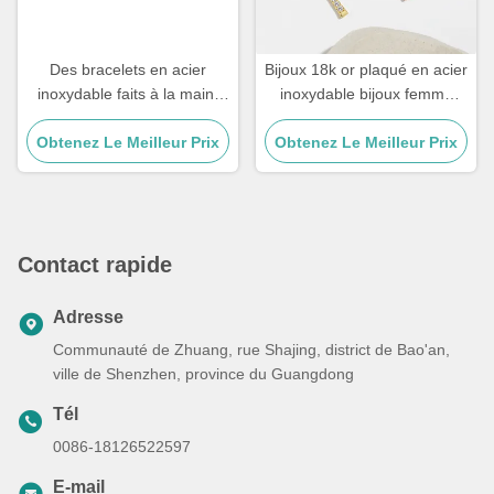
Des bracelets en acier
Bijoux 18k or plaqué en acier
inoxydable faits à la main,
inoxydable bijoux femme
cadeau de couple, mâle, œil
Choker Croix Collier 20
de tigre, bracelet en pierre à
Obtenez Le Meilleur Prix
Obtenez Le Meilleur Prix
pouces
perles.
Contact rapide
Adresse
Communauté de Zhuang, rue Shajing, district de Bao'an,
ville de Shenzhen, province du Guangdong
Tél
0086-18126522597
E-mail