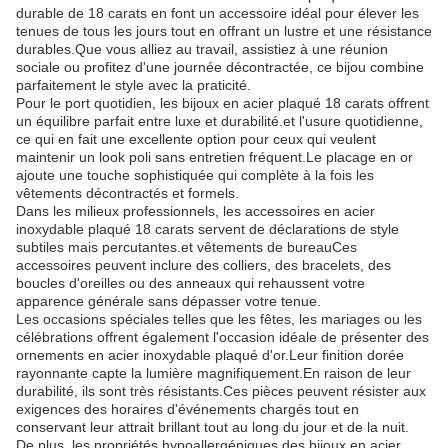
durable de 18 carats en font un accessoire idéal pour élever les
tenues de tous les jours tout en offrant un lustre et une résistance
durables.Que vous alliez au travail, assistiez à une réunion
sociale ou profitez d'une journée décontractée, ce bijou combine
parfaitement le style avec la praticité.
Pour le port quotidien, les bijoux en acier plaqué 18 carats offrent
un équilibre parfait entre luxe et durabilité.et l'usure quotidienne,
ce qui en fait une excellente option pour ceux qui veulent
maintenir un look poli sans entretien fréquent.Le placage en or
ajoute une touche sophistiquée qui complète à la fois les
vêtements décontractés et formels.
Dans les milieux professionnels, les accessoires en acier
inoxydable plaqué 18 carats servent de déclarations de style
subtiles mais percutantes.et vêtements de bureauCes
accessoires peuvent inclure des colliers, des bracelets, des
boucles d'oreilles ou des anneaux qui rehaussent votre
apparence générale sans dépasser votre tenue.
Les occasions spéciales telles que les fêtes, les mariages ou les
célébrations offrent également l'occasion idéale de présenter des
ornements en acier inoxydable plaqué d'or.Leur finition dorée
rayonnante capte la lumière magnifiquement.En raison de leur
durabilité, ils sont très résistants.Ces pièces peuvent résister aux
exigences des horaires d'événements chargés tout en
conservant leur attrait brillant tout au long du jour et de la nuit.
De plus, les propriétés hypoallergéniques des bijoux en acier