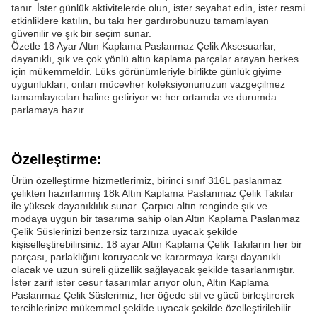
tanır. İster günlük aktivitelerde olun, ister seyahat edin, ister resmi
etkinliklere katılın, bu takı her gardırobunuzu tamamlayan
güvenilir ve şık bir seçim sunar.
Özetle 18 Ayar Altın Kaplama Paslanmaz Çelik Aksesuarlar,
dayanıklı, şık ve çok yönlü altın kaplama parçalar arayan herkes
için mükemmeldir. Lüks görünümleriyle birlikte günlük giyime
uygunlukları, onları mücevher koleksiyonunuzun vazgeçilmez
tamamlayıcıları haline getiriyor ve her ortamda ve durumda
parlamaya hazır.
Özelleştirme:
Ürün özelleştirme hizmetlerimiz, birinci sınıf 316L paslanmaz
çelikten hazırlanmış 18k Altın Kaplama Paslanmaz Çelik Takılar
ile yüksek dayanıklılık sunar. Çarpıcı altın renginde şık ve
modaya uygun bir tasarıma sahip olan Altın Kaplama Paslanmaz
Çelik Süslerinizi benzersiz tarzınıza uyacak şekilde
kişiselleştirebilirsiniz. 18 ayar Altın Kaplama Çelik Takıların her bir
parçası, parlaklığını koruyacak ve kararmaya karşı dayanıklı
olacak ve uzun süreli güzellik sağlayacak şekilde tasarlanmıştır.
İster zarif ister cesur tasarımlar arıyor olun, Altın Kaplama
Paslanmaz Çelik Süslerimiz, her öğede stil ve gücü birleştirerek
tercihlerinize mükemmel şekilde uyacak şekilde özelleştirilebilir.