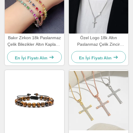
Bakır Zirkon 18k Paslanmaz
Özel Logo 18k Altın
Çelik Bilezikler Altın Kaplama
Paslanmaz Çelik Zincir
Elmas Kadın Bilezik
Erkekler Mücevher Çapraz
Kolye Zincirleri
En İyi Fiyatı Alın
En İyi Fiyatı Alın