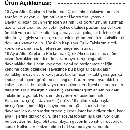
Ürün Açıklaması:
18 Ayar Altın Kaplama Paslanmaz Çelik Takı koleksiyonumuzla
zarafet ve dayanıklılığın mükemmel karışımını yaşayın.
Dayanıklılıktan ödün vermeden altının lüks görünümünü sunmak
üzere tasarlanan bu parçalar, yüksek kaliteli paslanmaz çelikten
üretildi ve parlak 18k altın kaplamayla zenginleştirildi. İster özel
bir gün için giyiniyor olun, ister günlük görünümünüze sofistike bir
dokunuş katıyor olun, 18k Altın Kaplama Çelik Takılarımız çok
yönlü ve zamansız bir aksesuar seçeneği sunar.
18 Ayar Altın Kaplama Paslanmaz Çelik Aksesuarlarımızın öne
çıkan özelliklerinden biri de kararmaya karşı olağanüstü
dayanıklılığıdır. Üstün kaplama işlemi ve paslanmaz çeliğin
kendine özgü özellikleri sayesinde bu parçalar parlak altın
parlaklığını uzun süre koruyarak takılarınızın ilk taktığınız günkü
kadar muhteşem görünmesini sağlar. Kararmaya dayanıklı bu
kalite, sürekli donukluk veya renk solması endişesi olmadan altın
takılarınızın güzelliğinin keyfini çıkarabileceğiniz anlamına gelir.
Takılarımız günlük kullanım düşünülerek tasarlanmıştır.
Paslanmaz çeliğin dayanıklılığı, lüks 18k altın kaplamayla
birleştiğinde, çekiciliğini kaybetmeden günlük aktivitelere
dayanabilen aksesuarlar ortaya çıkıyor. İster işe gidiyor olun, ister
ayak işlerine gidiyor olun, ister sosyal toplantılara katılıyor olun,
bu parçalar her kıyafeti tamamlayan güvenilir ve şık bir seçenek
sunar. Kullanılan malzemelerin hafif yapısı aynı zamanda