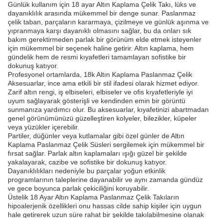
Günlük kullanım için 18 ayar Altın Kaplama Çelik Takı, lüks ve
dayanıklılık arasında mükemmel bir denge sunar. Paslanmaz
çelik taban, parçaların kararmaya, çizilmeye ve günlük aşınma ve
yıpranmaya karşı dayanıklı olmasını sağlar, bu da onları sık
bakım gerektirmeden parlak bir görünüm elde etmek isteyenler
için mükemmel bir seçenek haline getirir. Altın kaplama, hem
gündelik hem de resmi kıyafetleri tamamlayan sofistike bir
dokunuş katıyor.
Profesyonel ortamlarda, 18k Altın Kaplama Paslanmaz Çelik
Aksesuarlar, ince ama etkili bir stil ifadesi olarak hizmet ediyor.
Zarif altın rengi, iş elbiseleri, elbiseler ve ofis kıyafetleriyle iyi
uyum sağlayarak gösterişli ve kendinden emin bir görüntü
sunmanıza yardımcı olur. Bu aksesuarlar, kıyafetinizi abartmadan
genel görünümünüzü güzelleştiren kolyeler, bilezikler, küpeler
veya yüzükler içerebilir.
Partiler, düğünler veya kutlamalar gibi özel günler de Altın
Kaplama Paslanmaz Çelik Süsleri sergilemek için mükemmel bir
fırsat sağlar. Parlak altın kaplamaları ışığı güzel bir şekilde
yakalayarak, cazibe ve sofistike bir dokunuş katıyor.
Dayanıklılıkları nedeniyle bu parçalar yoğun etkinlik
programlarının taleplerine dayanabilir ve aynı zamanda gündüz
ve gece boyunca parlak çekiciliğini koruyabilir.
Üstelik 18 Ayar Altın Kaplama Paslanmaz Çelik Takıların
hipoalerjenik özellikleri onu hassas cilde sahip kişiler için uygun
hale getirerek uzun süre rahat bir şekilde takılabilmesine olanak