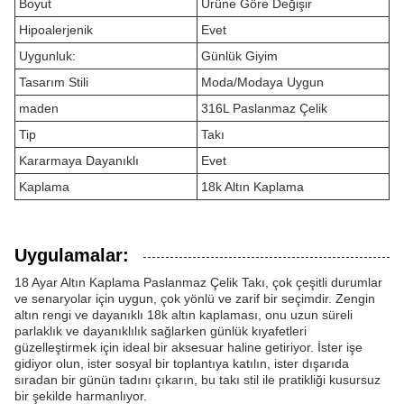
Boyut
Ürüne Göre Değişir
Hipoalerjenik
Evet
Uygunluk:
Günlük Giyim
Tasarım Stili
Moda/Modaya Uygun
maden
316L Paslanmaz Çelik
Tip
Takı
Kararmaya Dayanıklı
Evet
Kaplama
18k Altın Kaplama
Uygulamalar:
18 Ayar Altın Kaplama Paslanmaz Çelik Takı, çok çeşitli durumlar
ve senaryolar için uygun, çok yönlü ve zarif bir seçimdir. Zengin
altın rengi ve dayanıklı 18k altın kaplaması, onu uzun süreli
parlaklık ve dayanıklılık sağlarken günlük kıyafetleri
güzelleştirmek için ideal bir aksesuar haline getiriyor. İster işe
gidiyor olun, ister sosyal bir toplantıya katılın, ister dışarıda
sıradan bir günün tadını çıkarın, bu takı stil ile pratikliği kusursuz
bir şekilde harmanlıyor.