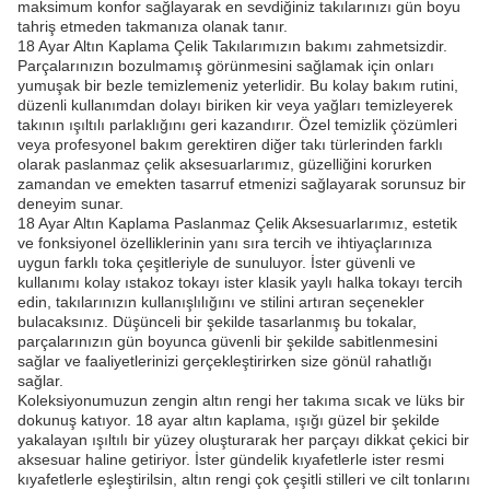
maksimum konfor sağlayarak en sevdiğiniz takılarınızı gün boyu
tahriş etmeden takmanıza olanak tanır.
18 Ayar Altın Kaplama Çelik Takılarımızın bakımı zahmetsizdir.
Parçalarınızın bozulmamış görünmesini sağlamak için onları
yumuşak bir bezle temizlemeniz yeterlidir. Bu kolay bakım rutini,
düzenli kullanımdan dolayı biriken kir veya yağları temizleyerek
takının ışıltılı parlaklığını geri kazandırır. Özel temizlik çözümleri
veya profesyonel bakım gerektiren diğer takı türlerinden farklı
olarak paslanmaz çelik aksesuarlarımız, güzelliğini korurken
zamandan ve emekten tasarruf etmenizi sağlayarak sorunsuz bir
deneyim sunar.
18 Ayar Altın Kaplama Paslanmaz Çelik Aksesuarlarımız, estetik
ve fonksiyonel özelliklerinin yanı sıra tercih ve ihtiyaçlarınıza
uygun farklı toka çeşitleriyle de sunuluyor. İster güvenli ve
kullanımı kolay ıstakoz tokayı ister klasik yaylı halka tokayı tercih
edin, takılarınızın kullanışlılığını ve stilini artıran seçenekler
bulacaksınız. Düşünceli bir şekilde tasarlanmış bu tokalar,
parçalarınızın gün boyunca güvenli bir şekilde sabitlenmesini
sağlar ve faaliyetlerinizi gerçekleştirirken size gönül rahatlığı
sağlar.
Koleksiyonumuzun zengin altın rengi her takıma sıcak ve lüks bir
dokunuş katıyor. 18 ayar altın kaplama, ışığı güzel bir şekilde
yakalayan ışıltılı bir yüzey oluşturarak her parçayı dikkat çekici bir
aksesuar haline getiriyor. İster gündelik kıyafetlerle ister resmi
kıyafetlerle eşleştirilsin, altın rengi çok çeşitli stilleri ve cilt tonlarını