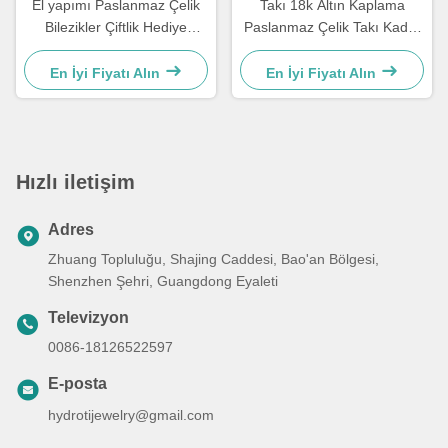
El yapımı Paslanmaz Çelik
Takı 18k Altın Kaplama
Bilezikler Çiftlik Hediye
Paslanmaz Çelik Takı Kadın
Erkekler Kaplan Gözleri Taş
Gerdanlık Çapraz Kolye 50
Mermi Bilezik
cm
En İyi Fiyatı Alın
En İyi Fiyatı Alın
Hızlı iletişim
Adres
Zhuang Topluluğu, Shajing Caddesi, Bao'an Bölgesi,
Shenzhen Şehri, Guangdong Eyaleti
Televizyon
0086-18126522597
E-posta
hydrotijewelry@gmail.com