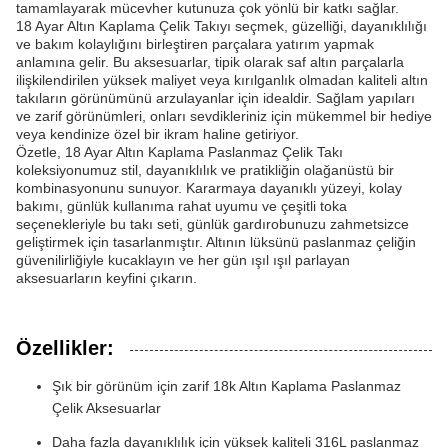
tamamlayarak mücevher kutunuza çok yönlü bir katkı sağlar.
18 Ayar Altın Kaplama Çelik Takıyı seçmek, güzelliği, dayanıklılığı
ve bakım kolaylığını birleştiren parçalara yatırım yapmak
anlamına gelir. Bu aksesuarlar, tipik olarak saf altın parçalarla
ilişkilendirilen yüksek maliyet veya kırılganlık olmadan kaliteli altın
takıların görünümünü arzulayanlar için idealdir. Sağlam yapıları
ve zarif görünümleri, onları sevdikleriniz için mükemmel bir hediye
veya kendinize özel bir ikram haline getiriyor.
Özetle, 18 Ayar Altın Kaplama Paslanmaz Çelik Takı
koleksiyonumuz stil, dayanıklılık ve pratikliğin olağanüstü bir
kombinasyonunu sunuyor. Kararmaya dayanıklı yüzeyi, kolay
bakımı, günlük kullanıma rahat uyumu ve çeşitli toka
seçenekleriyle bu takı seti, günlük gardırobunuzu zahmetsizce
geliştirmek için tasarlanmıştır. Altının lüksünü paslanmaz çeliğin
güvenilirliğiyle kucaklayın ve her gün ışıl ışıl parlayan
aksesuarların keyfini çıkarın.
Özellikler:
Şık bir görünüm için zarif 18k Altın Kaplama Paslanmaz
Çelik Aksesuarlar
Daha fazla dayanıklılık için yüksek kaliteli 316L paslanmaz