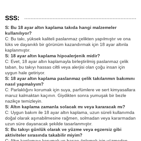
SSS:
S: Bu 18 ayar altın kaplama takıda hangi malzemeler
kullanılıyor?
C: Bu takı, yüksek kaliteli paslanmaz çelikten yapılmıştır ve ona
lüks ve dayanıklı bir görünüm kazandırmak için 18 ayar altınla
kaplanmıştır.
S: 18 ayar altın kaplama hipoalerjenik midir?
C: Evet, 18 ayar altın kaplamayla birleştirilmiş paslanmaz çelik
taban, bu takıyı hassas ciltli veya alerjisi olan çoğu insan için
uygun hale getiriyor.
S: 18 ayar altın kaplama paslanmaz çelik takılarımın bakımını
nasıl yapmalıyım?
C: Parlaklığını korumak için suya, parfümlere ve sert kimyasallara
maruz kalmaktan kaçının. Giydikten sonra yumuşak bir bezle
nazikçe temizleyin.
S: Altın kaplama zamanla solacak mı veya kararacak mı?
C: Uygun bakım ile 18 ayar altın kaplama, uzun süreli kullanımda
doğal olarak aşınabilmesine rağmen, solmadan veya kararmadan
uzun süre dayanacak şekilde tasarlanmıştır.
S: Bu takıyı günlük olarak ve yüzme veya egzersiz gibi
aktiviteler sırasında takabilir miyim?
C: Altın kaplamayı korumak ve hasarı önlemek için yüzmeden,