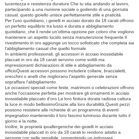
lucentezza e resistenza durature.Che tu stia andando al lavoro,
partecipando a una riunione sociale o godendo di una giornata
casual, questo gioiello unisce perfettamente stile e praticità.
Per l'uso quotidiano, i gioielli in acciaio dorato da 18 carati offrono
un perfetto equilibrio tra lusso e durata.e abbigliamento
quotidiano, che li rende un'ottima opzione per coloro che vogliono
mantenere un aspetto lucido senza manutenzione frequente.Il
rivestimento in oro aggiunge un tocco sofisticato che completa sia
l'abbigliamento casual che quello formale.
In ambienti professionali, gli accessori in acciaio inossidabile
placcati in oro da 18 carati servono come sottili ma
impressionanti dichiarazioni di stile.e abbigliamento da
ufficioQuesti accessori possono includere collane, braccialetti,
orecchini o anelli che migliorano l'aspetto generale senza
sopraffare l'abbigliamento.
Le occasioni speciali come feste, matrimoni o celebrazioni offrono
anche l'occasione perfetta per mostrare gli ornamenti in acciaio
inossidabile placcato d'oro.La loro finitura dorata radiosa cattura
la luce in modo bellissimoGrazie alla loro durabilità,Questi pezzi
possono resistere alle richieste di un programma di eventi
impegnativo mantenendo il loro fascino luminoso durante tutto il
giorno e la notte.
Inoltre, le proprietà ipoallergeniche dei gioielli in acciaio
inossidabile placcati in oro da 18 carati lo rendono adatto a
persone con pelle sensibile, consentendo un indossare