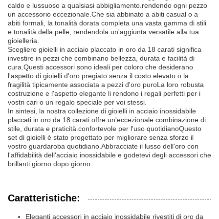
caldo e lussuoso a qualsiasi abbigliamento.rendendo ogni pezzo
un accessorio eccezionale.Che sia abbinato a abiti casual o a
abiti formali, la tonalità dorata completa una vasta gamma di stili
e tonalità della pelle, rendendola un'aggiunta versatile alla tua
gioielleria.
Scegliere gioielli in acciaio placcato in oro da 18 carati significa
investire in pezzi che combinano bellezza, durata e facilità di
cura.Questi accessori sono ideali per coloro che desiderano
l'aspetto di gioielli d'oro pregiato senza il costo elevato o la
fragilità tipicamente associata a pezzi d'oro puroLa loro robusta
costruzione e l'aspetto elegante li rendono i regali perfetti per i
vostri cari o un regalo speciale per voi stessi.
In sintesi, la nostra collezione di gioielli in acciaio inossidabile
placcati in oro da 18 carati offre un'eccezionale combinazione di
stile, durata e praticità.confortevole per l'uso quotidianoQuesto
set di gioielli è stato progettato per migliorare senza sforzo il
vostro guardaroba quotidiano.Abbracciate il lusso dell'oro con
l'affidabilità dell'acciaio inossidabile e godetevi degli accessori che
brillanti giorno dopo giorno.
Caratteristiche:
Eleganti accessori in acciaio inossidabile rivestiti di oro da