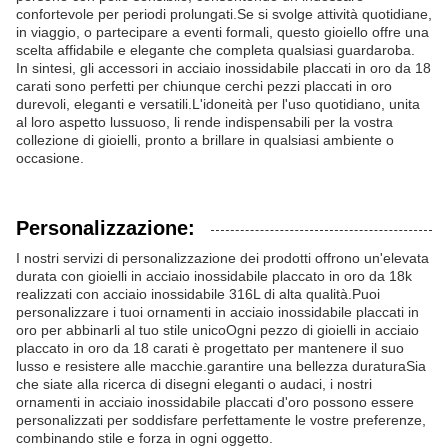
confortevole per periodi prolungati.Se si svolge attività quotidiane,
in viaggio, o partecipare a eventi formali, questo gioiello offre una
scelta affidabile e elegante che completa qualsiasi guardaroba.
In sintesi, gli accessori in acciaio inossidabile placcati in oro da 18
carati sono perfetti per chiunque cerchi pezzi placcati in oro
durevoli, eleganti e versatili.L'idoneità per l'uso quotidiano, unita
al loro aspetto lussuoso, li rende indispensabili per la vostra
collezione di gioielli, pronto a brillare in qualsiasi ambiente o
occasione.
Personalizzazione:
I nostri servizi di personalizzazione dei prodotti offrono un'elevata
durata con gioielli in acciaio inossidabile placcato in oro da 18k
realizzati con acciaio inossidabile 316L di alta qualità.Puoi
personalizzare i tuoi ornamenti in acciaio inossidabile placcati in
oro per abbinarli al tuo stile unicoOgni pezzo di gioielli in acciaio
placcato in oro da 18 carati è progettato per mantenere il suo
lusso e resistere alle macchie.garantire una bellezza duraturaSia
che siate alla ricerca di disegni eleganti o audaci, i nostri
ornamenti in acciaio inossidabile placcati d'oro possono essere
personalizzati per soddisfare perfettamente le vostre preferenze,
combinando stile e forza in ogni oggetto.