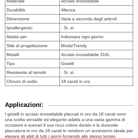
Materiale
Acciaio inossidabile
Durabilità
Altezza
Dimensione
Varia a seconda degli articoli
Ipoallergenici
- Sì, sì.
Adatto per
Indossare ogni giorno
Stile di progettazione
Moda/Trendy
Metalli
Acciaio inossidabile 316L
Tipo
Gioielli
Resistente al tarnish
- Sì, sì.
Cloruro di sodio
18 carati in oro
Applicazioni:
I gioielli in acciaio inossidabile placcati in oro da 18 carati sono
una scelta versatile ed elegante adatta a una vasta gamma di
occasioni e scenari.Il suo ricco colore dorato e la durevole
placcatura in oro da 18 carati lo rendono un accessorio ideale per
elevare gli abiti di tutti i giorni fornendo allo stesso tempo