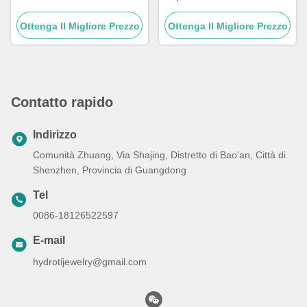
regalo per coppia maschile
Collana girocollo Croce 20
Ottenga Il Migliore Prezzo
braccialetto con perline in
Ottenga Il Migliore Prezzo
pollici
pietra
Contatto rapido
Indirizzo
Comunità Zhuang, Via Shajing, Distretto di Bao'an, Città di
Shenzhen, Provincia di Guangdong
Tel
0086-18126522597
E-mail
hydrotijewelry@gmail.com