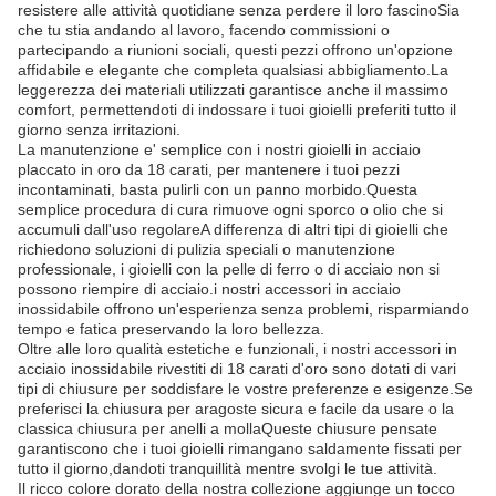
resistere alle attività quotidiane senza perdere il loro fascinoSia
che tu stia andando al lavoro, facendo commissioni o
partecipando a riunioni sociali, questi pezzi offrono un'opzione
affidabile e elegante che completa qualsiasi abbigliamento.La
leggerezza dei materiali utilizzati garantisce anche il massimo
comfort, permettendoti di indossare i tuoi gioielli preferiti tutto il
giorno senza irritazioni.
La manutenzione e' semplice con i nostri gioielli in acciaio
placcato in oro da 18 carati, per mantenere i tuoi pezzi
incontaminati, basta pulirli con un panno morbido.Questa
semplice procedura di cura rimuove ogni sporco o olio che si
accumuli dall'uso regolareA differenza di altri tipi di gioielli che
richiedono soluzioni di pulizia speciali o manutenzione
professionale, i gioielli con la pelle di ferro o di acciaio non si
possono riempire di acciaio.i nostri accessori in acciaio
inossidabile offrono un'esperienza senza problemi, risparmiando
tempo e fatica preservando la loro bellezza.
Oltre alle loro qualità estetiche e funzionali, i nostri accessori in
acciaio inossidabile rivestiti di 18 carati d'oro sono dotati di vari
tipi di chiusure per soddisfare le vostre preferenze e esigenze.Se
preferisci la chiusura per aragoste sicura e facile da usare o la
classica chiusura per anelli a mollaQueste chiusure pensate
garantiscono che i tuoi gioielli rimangano saldamente fissati per
tutto il giorno,dandoti tranquillità mentre svolgi le tue attività.
Il ricco colore dorato della nostra collezione aggiunge un tocco