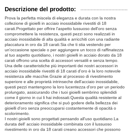
Descrizione del prodotto:
Prova la perfetta miscela di eleganza e durata con la nostra
collezione di gioielli in acciaio inossidabile rivestiti di 18
carati.Progettato per offrire l'aspetto lussuoso dell'oro senza
compromettere la resistenza, questi pezzi sono realizzati in
acciaio inossidabile di alta qualità e arricchiti con una radiante
placcatura in oro da 18 carati.Sia che ti stia vestendo per
un'occasione speciale o per aggiungere un tocco di raffinatezza
al tuo aspetto quotidiano, i nostri gioielli in acciaio dorato da 18
carati offrono una scelta di accessori versatili e senza tempo.
Una delle caratteristiche più importanti dei nostri accessori in
acciaio inossidabile rivestiti di 18 carati d'oro è la loro notevole
resistenza alle macchie.Grazie al processo di rivestimento
superiore e alle proprietà intrinseche dell'acciaio inossidabile,
questi pezzi mantengono la loro lucentezza d'oro per un periodo
prolungato, assicurando che i tuoi gioielli sembrino splendidi
come il giorno in cui li hai indossati.Questa qualità resistente al
deterioramento significa che si può godere della bellezza dei
gioielli d'oro senza preoccuparsi costantemente di opacità o
scolorimento.
I nostri gioielli sono progettati pensando all'uso quotidiano.La
durata dell' acciaio inossidabile combinata con il lussuoso
rivestimento in oro da 18 carati creano accessori che possono