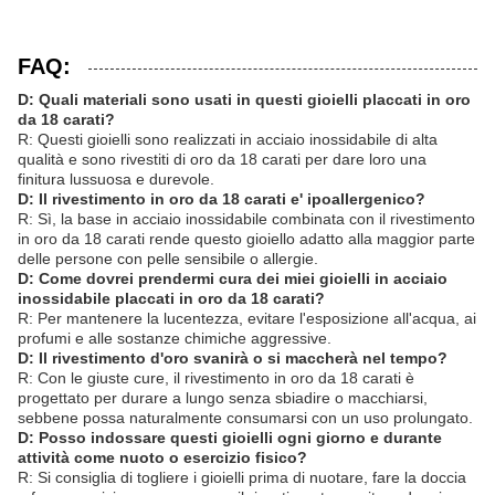
FAQ:
D: Quali materiali sono usati in questi gioielli placcati in oro
da 18 carati?
R: Questi gioielli sono realizzati in acciaio inossidabile di alta
qualità e sono rivestiti di oro da 18 carati per dare loro una
finitura lussuosa e durevole.
D: Il rivestimento in oro da 18 carati e' ipoallergenico?
R: Sì, la base in acciaio inossidabile combinata con il rivestimento
in oro da 18 carati rende questo gioiello adatto alla maggior parte
delle persone con pelle sensibile o allergie.
D: Come dovrei prendermi cura dei miei gioielli in acciaio
inossidabile placcati in oro da 18 carati?
R: Per mantenere la lucentezza, evitare l'esposizione all'acqua, ai
profumi e alle sostanze chimiche aggressive.
D: Il rivestimento d'oro svanirà o si maccherà nel tempo?
R: Con le giuste cure, il rivestimento in oro da 18 carati è
progettato per durare a lungo senza sbiadire o macchiarsi,
sebbene possa naturalmente consumarsi con un uso prolungato.
D: Posso indossare questi gioielli ogni giorno e durante
attività come nuoto o esercizio fisico?
R: Si consiglia di togliere i gioielli prima di nuotare, fare la doccia