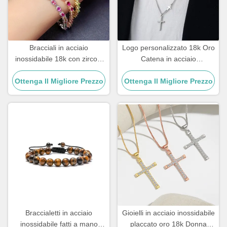
Bracciali in acciaio
Logo personalizzato 18k Oro
inossidabile 18k con zirconi
Catena in acciaio
di rame placcati oro e
inossidabile Uomini Gioielli
Ottenga Il Migliore Prezzo
diamanti da donna
Ottenga Il Migliore Prezzo
Croce Pendenti Catene
Braccialetti in acciaio
Gioielli in acciaio inossidabile
inossidabile fatti a mano
placcato oro 18k Donna