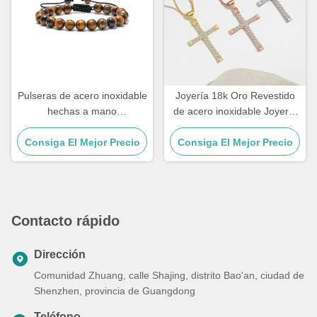
Pulseras de acero inoxidable
Joyería 18k Oro Revestido
hechas a mano
de acero inoxidable Joyería
personalizadas, regalo para
Mujer Choker Cruz Collar 20
parejas, pulsera con cuentas
Consiga El Mejor Precio
Consiga El Mejor Precio
pulgadas
de piedra ojo de tigre para
hombre
Contacto rápido
Dirección
Comunidad Zhuang, calle Shajing, distrito Bao'an, ciudad de
Shenzhen, provincia de Guangdong
Teléfono