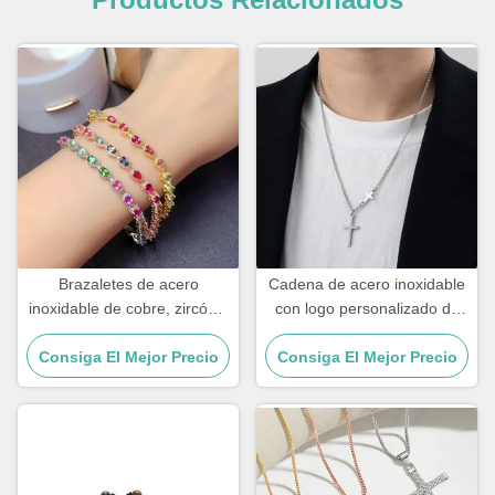
Brazaletes de acero
Cadena de acero inoxidable
inoxidable de cobre, zircón y
con logo personalizado de
18k, de oro, con diamantes,
oro de 18k para hombre,
Consiga El Mejor Precio
brazalete de mujer.
colgante de cruz, cadenas
Consiga El Mejor Precio