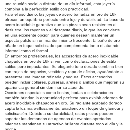
una reunión social o disfrute de un día informal, esta joyería
combina a la perfección estilo con practicidad.
Para el uso diario, las joyas de acero bañadas en oro de 18k
ofrecen un equilibrio perfecto entre lujo y durabilidad. La base de
acero inoxidable garantiza que las piezas sean resistentes al
deslustre, los rayones y el desgaste diario, lo que las convierte
en una excelente opción para quienes desean mantener un
aspecto pulido sin un mantenimiento frecuente. El baño de oro
añade un toque sofisticado que complementa tanto el atuendo
informal como el formal.
En entornos profesionales, los accesorios de acero inoxidable
chapados en oro de 18k sirven como declaraciones de estilo
sutiles pero impactantes. Su elegante tono dorado combina bien
con trajes de negocios, vestidos y ropa de oficina, ayudándote a
presentar una imagen refinada y segura. Estos accesorios
pueden incluir collares, pulseras, aretes o anillos que mejoran su
apariencia general sin dominar su atuendo.
Ocasiones especiales como fiestas, bodas o celebraciones
también brindan la oportunidad perfecta para exhibir adornos de
acero inoxidable chapados en oro. Su radiante acabado dorado
capta la luz maravillosamente, añadiendo un toque de glamour y
sofisticación. Debido a su durabilidad, estas piezas pueden
soportar las demandas de agendas de eventos apretadas
mientras mantienen su atractivo brillante durante todo el día y la
noche.