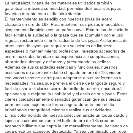
La naturaleza liviana de los materiales utilizados también
garantiza la máxima comodidad, permitiéndole usar sus joyas
favoritas durante todo el día sin irritación.
El mantenimiento es sencillo con nuestras joyas de acero
chapado en oro de 18k. Para mantener sus piezas impecables,
simplemente límpielas con un paño suave. Esta rutina de cuidado
fácil elimina la suciedad o la grasa que se acumulan con el uso
regular, restaurando el brillo radiante de las joyas. A diferencia de
otros tipos de joyas que requieren soluciones de limpieza
especiales o mantenimiento profesional, nuestros accesorios de
acero inoxidable brindan una experiencia sin complicaciones,
ahorrándole tiempo y esfuerzo y preservando su belleza.
Además de sus cualidades estéticas y funcionales, nuestros
accesorios de acero inoxidable chapado en oro de 18k vienen
con varios tipos de cierre para adaptarse a sus preferencias y
necesidades. Ya sea que prefiera el cierre de langosta seguro y
fácil de usar o el clásico cierre de anillo de resorte, encontrará
opciones que mejoran la usabilidad y el estilo de sus joyas. Estos
cierres cuidadosamente diseñados garantizan que sus piezas
permanezcan sujetas de forma segura durante todo el día,
brindándole tranquilidad mientras realiza sus actividades.
El rico color dorado de nuestra colección añade un toque cálido y
lujoso a cualquier conjunto. El baño de oro de 18k crea un
acabado brillante que capta la luz maravillosamente, haciendo de
cada pieza un accesorio destacado. Ya sea combinado con ropa