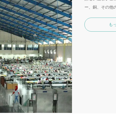
ー、銅、その他
も