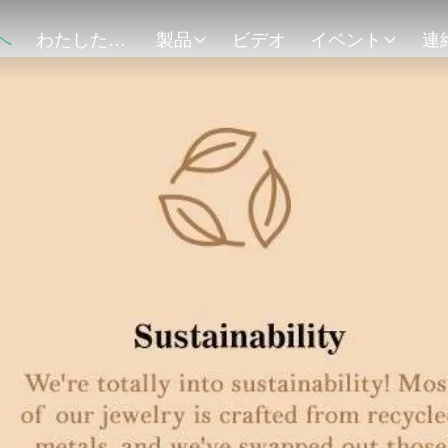
へ
わたしたち に つい て
製品
ビデオ
イベント