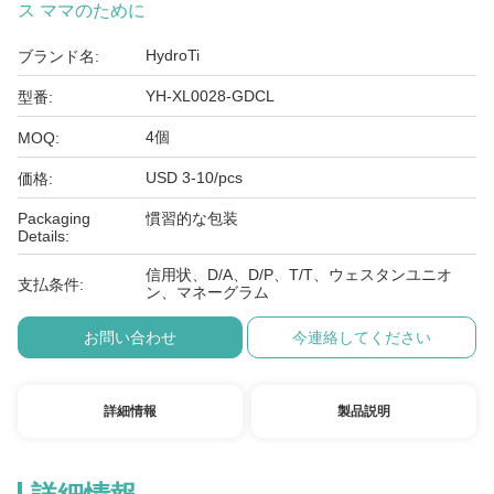
ス ママのために
HydroTi
ブランド名:
YH-XL0028-GDCL
型番:
4個
MOQ:
USD 3-10/pcs
価格:
Packaging
慣習的な包装
Details:
信用状、D/A、D/P、T/T、ウェスタンユニオ
支払条件:
ン、マネーグラム
お問い合わせ
今連絡してください
詳細情報
製品説明