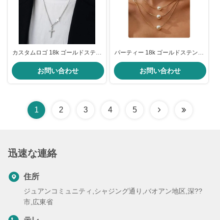
カスタムロゴ 18k ゴールドステン
パーティー 18k ゴールドステンレ
レス チェーン 男性 ジュエリー ク
ススチールチェーン ゴールドフィ
ロス ペンダント チェーン
お問い合わせ
ルド 三層ネックレス パールペン
お問い合わせ
ダント 17.72インチ
1
2
3
4
5
迅速な連絡
住所
ジュアンコミュニティ,シャジング通り,バオアン地区,深??
市,広東省
テレ