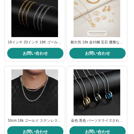
18インチ 20インチ 18K ゴールド
耐久性 18k 金付鋼 宝石 優雅なデ
ステンレス・チェーンのメンズ ゴ
ザイン 商品によって異なります
ールド・フィガロ・チェーンのネ
お問い合わせ
多種用途と長持ちの着用に適して
お問い合わせ
ックレス
います
50cm 18k ゴールド ステンレスス
金色 黒色 パーソナライズされた
チール チェーン 防水 ジュエリー
18k 金色ステンレス チェーンリン
ネックレスチェーン ゴールドプレ
お問い合わせ
グ ペンダント ネックレス 20イン
お問い合わせ