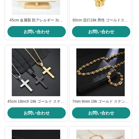
45cm 金属製 防アレルギー 3cm
60cm 流行18k 男性 ゴールドステ
エポキシ樹脂 花飾り ネックレス
ンレス チェーン 2.5cm Ss チェー
お問い合わせ
お問い合わせ
ン ゴールド
45cm 18inch 18k ゴールド ステン
7mm 9mm 18k ゴールド ステンレ
レス チェーン 男性用 クロスチェ
ス チェーン ステンレス 豚 鼻 チェ
お問い合わせ
ーン 4.5cm
ーン ネックレス 男性用
お問い合わせ