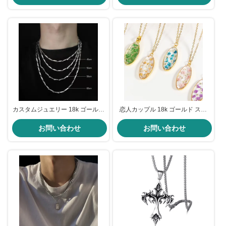
ート
チ
カスタムジュエリー 18k ゴールド
恋人カップル 18k ゴールド ステ
ステンレススチール チェーン 記
ンレス チェーン 花エポキシ樹脂
念日 メンズ パーソナライズド ネ
お問い合わせ
ペンダント 女性用
お問い合わせ
ックレス