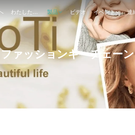
へ
わたしたち に つい て
製品
ビデオ
イベント
ファッションキーチェーン