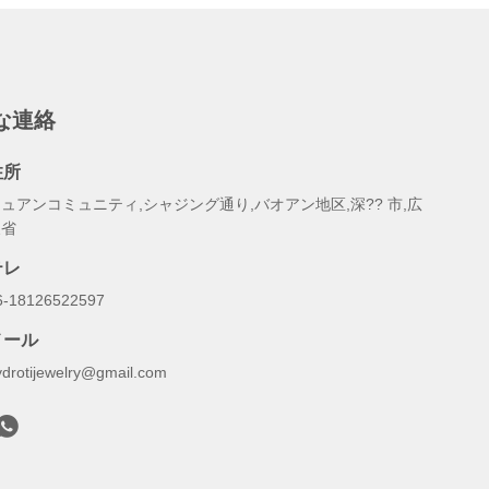
な連絡
住所
ュアンコミュニティ,シャジング通り,バオアン地区,深?? 市,広
東省
テレ
6-18126522597
メール
ydrotijewelry@gmail.com