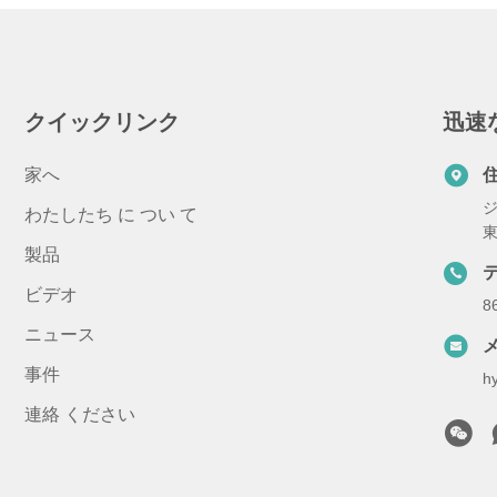
クイックリンク
迅速
家へ
ジ
わたしたち に つい て
製品
ビデオ
8
ニュース
事件
h
連絡 ください