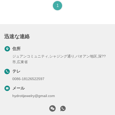
1
迅速な連絡
住所
ジュアンコミュニティ,シャジング通り,バオアン地区,深??
市,広東省
テレ
0086-18126522597
メール
hydrotijewelry@gmail.com