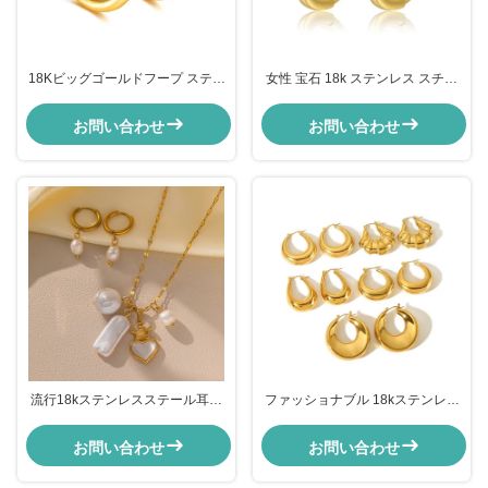
18Kビッグゴールドフープ ステン
女性 宝石 18k ステンレス スチー
レススチール エンゲージメント
ル イヤリング ゴールド コープ イ
ラージ シルバーフープピアス
ヤリング
お問い合わせ
お問い合わせ
流行18kステンレスステール耳飾
ファッショナブル 18kステンレス
り ODM パールドロップ 女の子用
鋼耳飾り 30mm 9gステンレス鋼
の耳飾り
金耳飾り
お問い合わせ
お問い合わせ