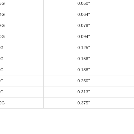
6G
0.050''
4G
0.064''
2G
0.078''
0G
0.094''
8G
0.125''
6G
0.156''
4G
0.188''
2G
0.250''
0G
0.313''
0G
0.375''