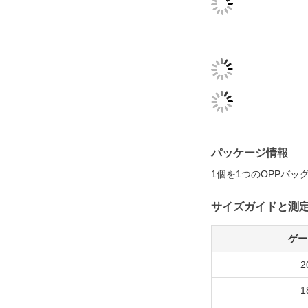
パッケージ情報
1個を1つのOPPバ
サイズガイドと測
ゲー
2
1