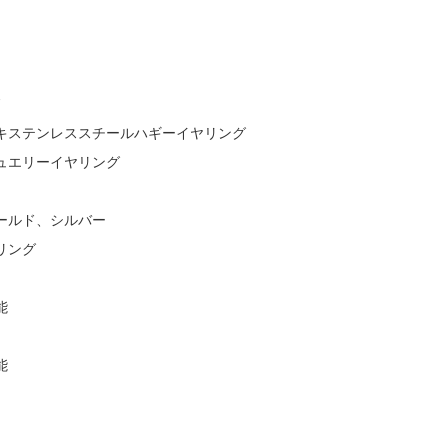
7
キステンレススチールハギーイヤリング
ュエリーイヤリング
ールド、シルバー
リング
能
能