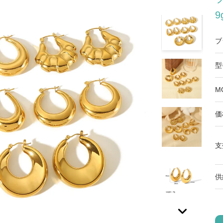
ブ
型
M
価
支
供