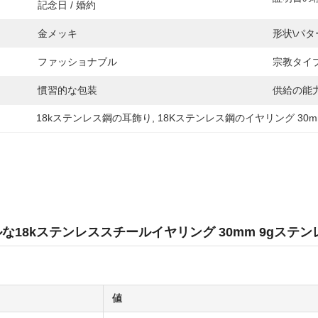
記念日 / 婚約
金メッキ
形状\パタ
ファッショナブル
宗教タイプ
慣習的な包装
供給の能力
18kステンレス鋼の耳飾り
, 
18Kステンレス鋼のイヤリング 30m
な18kステンレススチールイヤリング 30mm 9gス
値