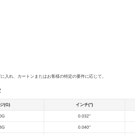
ッグに入れ、カートンまたはお客様の特定の要件に応じて。
定
ジ(G)
インチ('')
0G
0.032''
8G
0.040''