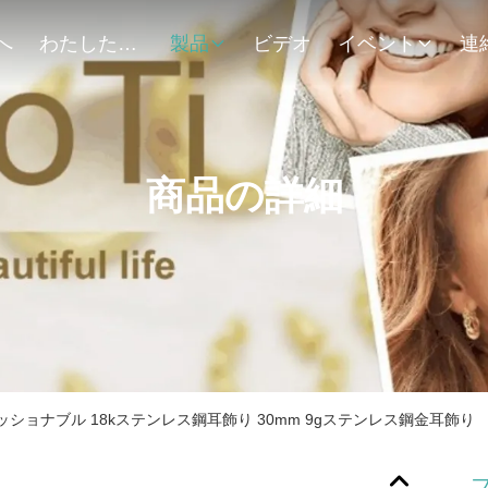
へ
わたしたち に つい て
製品
ビデオ
イベント
商品の詳細
ッショナブル 18kステンレス鋼耳飾り 30mm 9gステンレス鋼金耳飾り