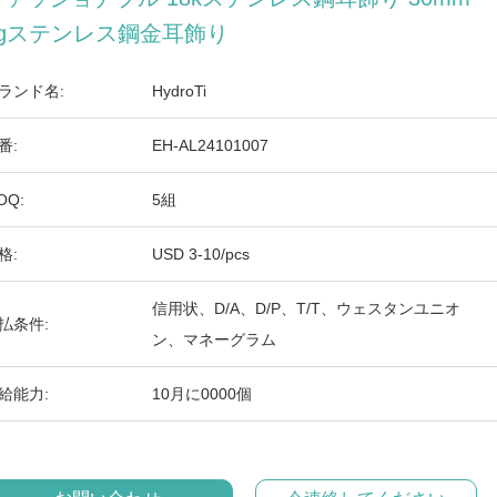
9gステンレス鋼金耳飾り
ランド名:
HydroTi
番:
EH-AL24101007
OQ:
5組
格:
USD 3-10/pcs
信用状、D/A、D/P、T/T、ウェスタンユニオ
払条件:
ン、マネーグラム
給能力:
10月に0000個