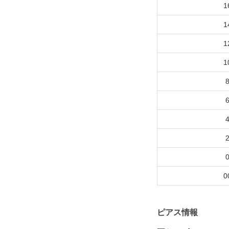
1
1
1
1
0
ピアス情報