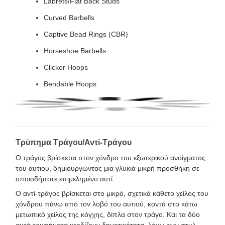
Labrets/Flat Back Studs
Curved Barbells
Captive Bead Rings (CBR)
Horseshoe Barbells
Clicker Hoops
Bendable Hoops
Τρύπημα Τράγου/Αντί-Τράγου
Ο τράγος βρίσκεται στον χόνδρο του εξωτερικού ανοίγματος
του αυτιού, δημιουργώντας μια γλυκιά μικρή προσθήκη σε
οποιοδήποτε επιμελημένο αυτί.
Ο αντί-τράγος βρίσκεται στο μικρό, σχετικά κάθετο χείλος του
χόνδρου πάνω από τον λοβό του αυτιού, κοντά στο κάτω
μετωπικό χείλος της κόγχης, δίπλα στον τράγο. Και τα δύο
αυτά τρυπήματα κερδίζουν δημοτικότητα, λόγω των στυλ