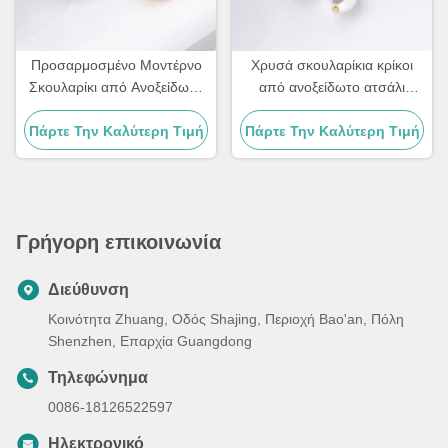
Προσαρμοσμένο Μοντέρνο
Χρυσά σκουλαρίκια κρίκοι
Σκουλαρίκι από Ανοξείδωτο
από ανοξείδωτο ατσάλι
Ατσάλι 18k Μεγάλο Μέγεθος
Κορέας 10mm με πέρλα για
Πάρτε Την Καλύτερη Τιμή
Επιχρυσωμένα Κρικάκια
Πάρτε Την Καλύτερη Τιμή
γυναίκες
Σκουλαρίκια Για Γυναίκες
Γρήγορη επικοινωνία
Διεύθυνση
Κοινότητα Zhuang, Οδός Shajing, Περιοχή Bao'an, Πόλη
Shenzhen, Επαρχία Guangdong
Τηλεφώνημα
0086-18126522597
Ηλεκτρονικό