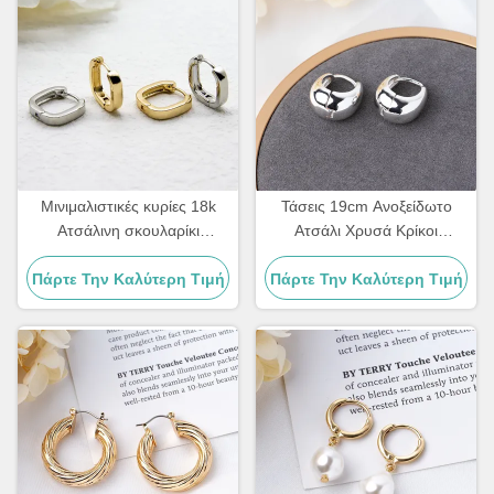
Μινιμαλιστικές κυρίες 18k
Τάσεις 19cm Ανοξείδωτο
Ατσάλινη σκουλαρίκι
Ατσάλι Χρυσά Κρίκοι
Κοσμήματα τετράγωνο
Κοσμήματα Clip On
Πάρτε Την Καλύτερη Τιμή
γεωμετρικό σχήμα
Πάρτε Την Καλύτερη Τιμή
Ασημένιοι Κρίκοι Huggie
σκουλαρίκια