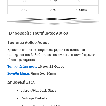
0G
0.313''
8mm
00G
0.375''
9.5mm
Πληροφορίες Τρυπήματος Αυτιού
Τρύπημα Λοβού Αυτιού
Βρίσκεται στο κάτω, σαρκώδες μέρος του αυτιού, τα
τρυπήματα του λοβού του αυτιού είναι ο πιο συνηθισμένος
τύπος τρυπήματος.
Τυπική Διάμετρος:
18 έως 22 Gauge
Συνήθη Μήκη:
6mm έως 10mm
Δημοφιλή Στυλ
Labrets/Flat Back Studs
Cartilage Barbells
Captive Bead Rings (CBR)