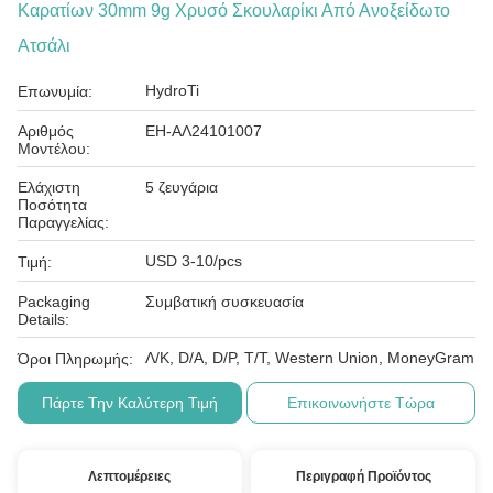
Καρατίων 30mm 9g Χρυσό Σκουλαρίκι Από Ανοξείδωτο
Ατσάλι
HydroTi
Επωνυμία:
Αριθμός
EH-ΑΛ24101007
Μοντέλου:
Ελάχιστη
5 ζευγάρια
Ποσότητα
Παραγγελίας:
USD 3-10/pcs
Τιμή:
Packaging
Συμβατική συσκευασία
Details:
Λ/Κ, D/A, D/P, T/T, Western Union, MoneyGram
Όροι Πληρωμής:
Πάρτε Την Καλύτερη Τιμή
Επικοινωνήστε Τώρα
Λεπτομέρειες
Περιγραφή Προϊόντος