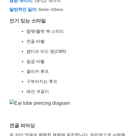
표준 게이지:
18~22 게이지
일반적인 길이:
6mm~10mm
인기 있는 스타일
랩렛/플랫 백 스터드
연골 바벨
캡티브 비드 링(CBR)
말굽 바벨
클리커 후프
구부러지는 후프
패션 귀걸이
연골 피어싱
귀 상단 연골의 평평한 부분에 위치합니다. 일반적으로 사람들