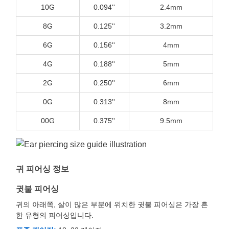
10G
0.094''
2.4mm
8G
0.125''
3.2mm
6G
0.156''
4mm
4G
0.188''
5mm
2G
0.250''
6mm
0G
0.313''
8mm
00G
0.375''
9.5mm
귀 피어싱 정보
귓불 피어싱
귀의 아래쪽, 살이 많은 부분에 위치한 귓불 피어싱은 가장 흔
한 유형의 피어싱입니다.