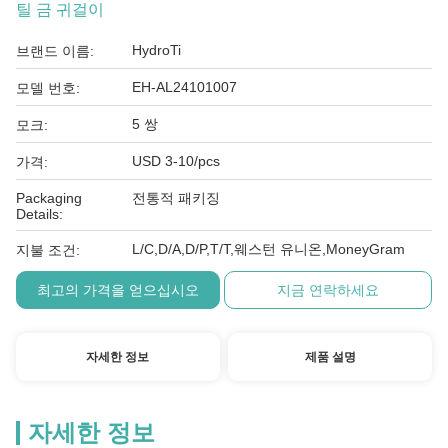
틸 금 귀걸이
HydroTi
브랜드 이름:
EH-AL24101007
모델 번호:
5 쌍
모크:
USD 3-10/pcs
가격:
Packaging
전통적 패키징
Details:
L/C,D/A,D/P,T/T,웨스턴 유니온,MoneyGram
지불 조건:
최고의 가격을 얻으십시오
지금 연락하세요
자세한 정보
제품 설명
자세한 정보