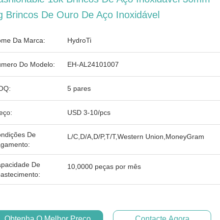
g Brincos De Ouro De Aço Inoxidável
me Da Marca:
HydroTi
mero Do Modelo:
EH-AL24101007
OQ:
5 pares
eço:
USD 3-10/pcs
ndições De
L/C,D/A,D/P,T/T,Western Union,MoneyGram
gamento:
pacidade De
10,0000 peças por mês
astecimento:
Obtenha O Melhor Preço
Contacte Agora