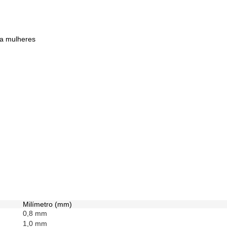
ra mulheres
Milímetro (mm)
0,8 mm
1,0 mm