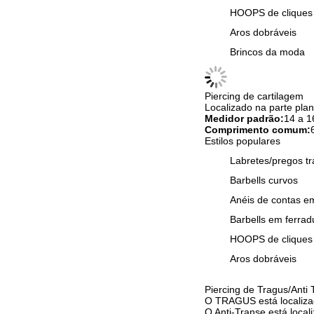
HOOPS de cliques
Aros dobráveis
Brincos da moda
Piercing de cartilagem
Localizado na parte pla
Medidor padrão:
14 a 16
Comprimento comum:
Estilos populares
Labretes/pregos tr
Barbells curvos
Anéis de contas em
Barbells em ferrad
HOOPS de cliques
Aros dobráveis
Piercing de Tragus/Anti 
O TRAGUS está localizad
O Anti-Transe está local