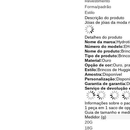
Revestimento
Forma/padrão
Estilo
Descrição do produto
Jóias de jóias da moda 
Detalhes do produto
Nome da marca:
Hydroti
Número do modelo:
EH
Nome do produto:
Brin
Tipo de produto:
Brinco
Material:
Ouro
Opção de cor:
Ouro, pr
Estilo:
Brincos de Huggi
Amostra:
Disponível
Personalização:
Disponí
Garantia de garantia:
D
Serviço de devolução 
Informações sobre o pa
1 peça em 1 saco de opp
Guia de tamanho e med
Medidor (g)
20G
18G