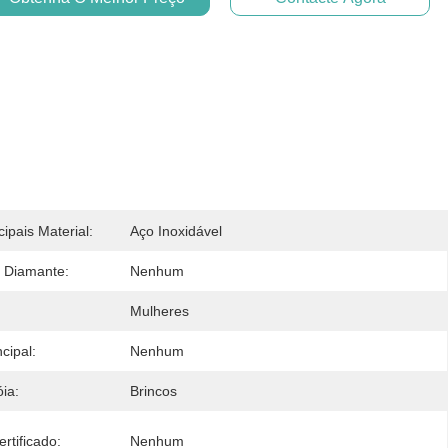
cipais Material:
Aço Inoxidável
 Diamante:
Nenhum
Mulheres
cipal:
Nenhum
ia:
Brincos
rtificado:
Nenhum