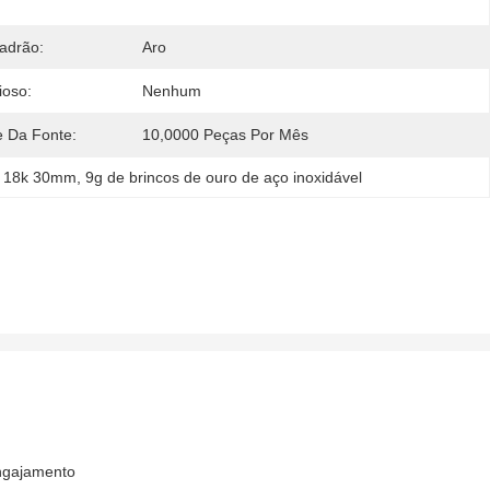
adrão:
Aro
ioso:
Nenhum
e Da Fonte:
10,0000 Peças Por Mês
de 18k 30mm
, 
9g de brincos de ouro de aço inoxidável
engajamento