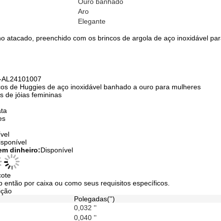
Ouro banhado
Aro
Elegante
no atacado, preenchido com os brincos de argola de aço inoxidável pa
-AL24101007
cos de Huggies de aço inoxidável banhado a ouro para mulheres
s de jóias femininas
ata
es
vel
isponível
em dinheiro:
Disponível
cote
 então por caixa ou como seus requisitos específicos.
ição
Polegadas('')
0,032 ''
0,040 ''