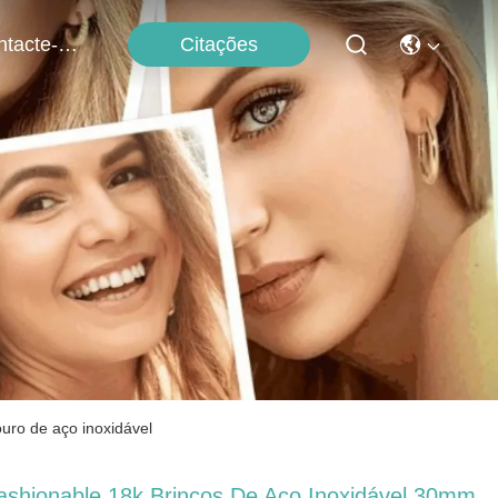
Citações
Contacte-Nos
uro de aço inoxidável
ashionable 18k Brincos De Aço Inoxidável 30mm