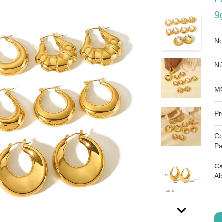
9
No
Nú
M
Pr
Co
Pa
Ca
Ab