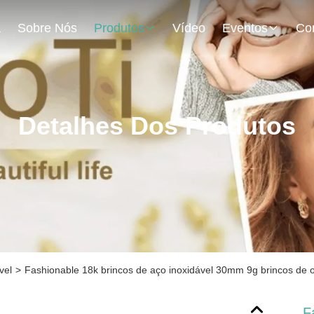
a
Sobre Nós
Produtos
Vídeo
Eventos
Detalhes Dos Produtos
vel
>
Fashionable 18k brincos de aço inoxidável 30mm 9g brincos de o
F