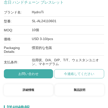
念日 ハンドチェーン ブレスレット
HydroTi
ブランド名:
SL-AL24110601
型番:
10個
MOQ:
USD 3-10/pcs
価格:
Packaging
慣習的な包装
Details:
信用状、D/A、D/P、T/T、ウェスタンユニオ
支払条件:
ン、マネーグラム
お問い合わせ
今連絡してください
詳細情報
製品説明