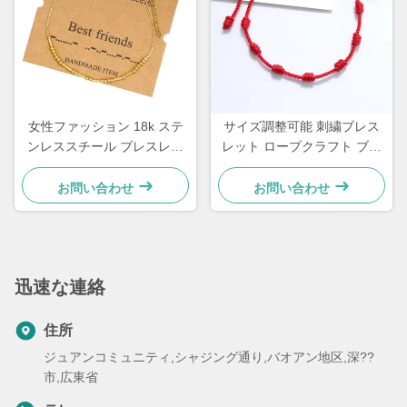
女性ファッション 18k ステ
サイズ調整可能 刺繍ブレス
ンレススチール ブレスレッ
レット ロープクラフト ブレ
ト モールス符号ブレスレッ
スレット ペアギフト 15～
ト 21.5cm
30cm
お問い合わせ
お問い合わせ
迅速な連絡
住所
ジュアンコミュニティ,シャジング通り,バオアン地区,深??
市,広東省