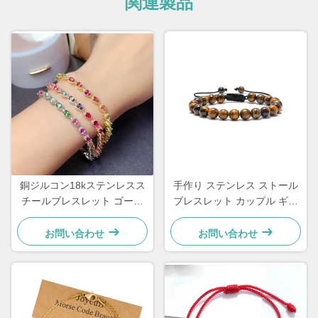
関連製品
銅ジルコン18kステンレスス
手作り ステンレス ストール
チールブレスレット ゴール
ブレスレット カップル ギフ
ドメッキダイヤモンド女性用
ト メンズ 虎の目 石 珠のブレ
ブレスレット
スレット
お問い合わせ
お問い合わせ