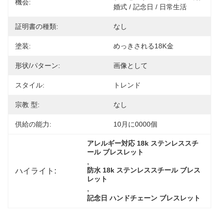
機会:
婚式 / 記念日 / 日常生活
証明書の種類:
なし
塗装:
めっきされる18K金
形状/パターン:
画像として
スタイル:
トレンド
宗教 型:
なし
供給の能力:
10月に0000個
アレルギー対応 18k ステンレススチ
ール ブレスレット
, 
ハイライト:
防水 18k ステンレススチール ブレス
レット
, 
記念日 ハンドチェーン ブレスレット