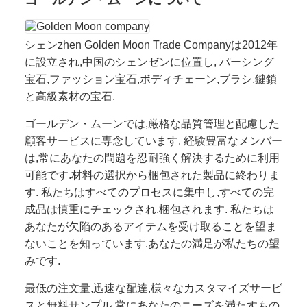
シェンzhen Golden Moon Trade Companyは2012年
に設立され,中国のシェンゼンに位置し, パーシング
宝石,ファッション宝石,ボディチェーン,ブラシ,鍵鎖
と高級素材の宝石.
ゴールデン・ムーンでは,厳格な品質管理と配慮した
顧客サービスに専念しています. 経験豊富なメンバー
は,常にあなたの問題を忍耐強く解決するために利用
可能です.材料の選択から梱包された製品に終わりま
す. 私たちはすべてのプロセスに集中し,すべての完
成品は慎重にチェックされ,梱包されます. 私たちは
あなたが欠陥のあるアイテムを受け取ることを望ま
ないことを知っています.あなたの満足が私たちの望
みです.
最低の注文量,迅速な配達,様々なカスタマイズサービ
スと無料サンプル,常にあなたのニーズを満たすもの