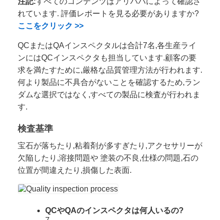
注記:
すべてのコンテンツはアリババによって確認さ
れています. 評価レポートを見る必要がありますか?
ここをクリック >>
QCまたはQAインスペクタルは合計7名,各生産ライ
ンにはQCインスペクタも担当しています.顧客の要
求を満たすために,厳格な品質管理方法が行われます.
何より製品に不具合がないことを確認するため,ラン
ダムな選択ではなく,すべての製品に検査が行われま
す.
検査基準
宝石が落ちたり,粘着剤が多すぎたり,アクセサリーが
欠陥したり,溶接問題や 塗装の不良,仕様の問題,石の
位置が間違えたり,損傷した表面.
QCやQAのインスペクタは何人いるの?