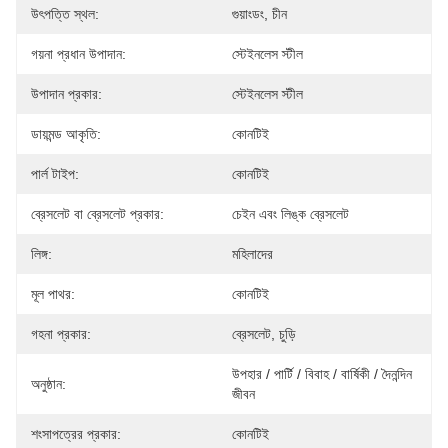
উৎপত্তি স্থল:
গুয়াংডং, চীন
গয়না প্রধান উপাদান:
স্টেইনলেস স্টীল
উপাদান প্রকার:
স্টেইনলেস স্টীল
ডায়মন্ড আকৃতি:
কোনটিই
পার্ল টাইপ:
কোনটিই
ব্রেসলেট বা ব্রেসলেট প্রকার:
চেইন এবং লিঙ্ক ব্রেসলেট
লিঙ্গ:
মহিলাদের
মূল পাথর:
কোনটিই
গহনা প্রকার:
ব্রেসলেট, চুড়ি
উপহার / পার্টি / বিবাহ / বার্ষিকী / দৈনন্দিন 
অনুষ্ঠান:
জীবন
শংসাপত্রের প্রকার:
কোনটিই