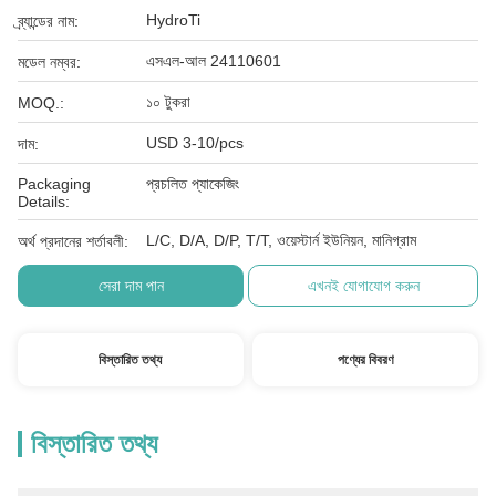
HydroTi
ব্র্যান্ডের নাম:
এসএল-আল 24110601
মডেল নম্বর:
১০ টুকরা
MOQ.:
USD 3-10/pcs
দাম:
Packaging
প্রচলিত প্যাকেজিং
Details:
L/C, D/A, D/P, T/T, ওয়েস্টার্ন ইউনিয়ন, মানিগ্রাম
অর্থ প্রদানের শর্তাবলী:
সেরা দাম পান
এখনই যোগাযোগ করুন
বিস্তারিত তথ্য
পণ্যের বিবরণ
বিস্তারিত তথ্য