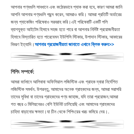
আপনার পণ্যগুলি সাবধানে এবং কঠোরভাবে প্যাক করা হবে, কারণ আমরা জানি
আপনি আপনার পণ্যগুলি পছন্দ করেন, আমরাও করি। আমরা প্রতিটি অর্ডারের
জন্য প্যাকেজিং পরিষেবাও সরবরাহ করি।এই পরিষেবাটি একটি পলি
ব্যাগযুক্ত আইটেম হিসাবে সহজ হতে পারে বা আপনার নির্দিষ্ট প্রয়োজনীয়তা
হিসাবে বিস্তারিত হতে পারেযেমন ইউপিসি স্টিকার, উপাদান স্টিকার, আকারের
বিবরণ ইত্যাদি।
আপনার প্রয়োজনীয়তা জানাতে এখানে ক্লিক করুন>>
শিপিং সম্পর্কে:
আমরা বর্তমানে আলিবাবা অফিসিয়াল লজিস্টিক এবং গ্রাহক দ্বারা নির্দেশিত
লজিস্টিক সমর্থন. উপরন্তু, আমাদের অনেক গ্রাহকদের জন্য, আমরা সরাসরি
তাদের সুবিধা বা তাদের গ্রাহকদের পণ্য জাহাজ, যদি তারা প্রয়োজন.আমরা
গত বছর ৩ মিলিয়নেরও বেশি ইউনিট চালিয়েছি এবং আমাদের গ্রাহকদের
চাহিদা বাড়ানোর ক্ষমতা।যা চীন থেকে শিপিংয়ের খরচ কমিয়ে দেয়।.