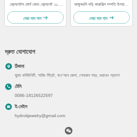
ব্রেসলেটস মোর্স কোড ব্রেসলেট ২১.৫
আঙ্গুলগুলি দড়ি কারুশিল্প দম্পতি উপহারের
সেমি
জন্য আঙ্গুলগুলি 15 - 30 সেমি
সেরা দাম পান
সেরা দাম পান
দ্রুত যোগাযোগ
ঠিকানা
ঝুয়াং কমিউনিটি, শাজিং স্ট্রিট, বাও'আন জেলা, শেনজেন শহর, গুয়াংডং প্রদেশ
টেলি
0086-18126522597
ই-মেইল
hydrotijewelry@gmail.com