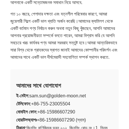
আপনাকে একটি সন্তোষজনক সমাধান নিয়ে আসবে.
গত ১০ বছরে, পেশাদার দক্ষতা এবং যত্নশীল পরিষেবার কারণে, আমরা
জুয়েলারী শিল্পে একটি ভাল খ্যাতি অর্জন করেছি।আমাদের ক্যাটালগ থেকে
একটি বর্তমান পণ্য নির্বাচন করুন অথবা নতুন কিছু খুঁজছেন, আপনি আমাদের
আপনার প্রয়োজনীয়তা সম্পর্কে বলতে পারেন, আমরা বিশ্বাস করি যে আপনি
সবচেয়ে খরচ কার্যকর পণ্য আমরা সরবরাহ সন্তুষ্ট হবে।আমরা আন্তরিকভাবে
সারা বিশ্ব থেকে গ্রাহকদের স্বাগত জানাই আমাদের কোম্পানীর পরিদর্শন এবং
আমাদের সাথে একটি ভাল দীর্ঘমেয়াদী সহযোগিতা সম্পর্ক স্থাপন করতে.
আমাদের সাথে যোগাযোগ
ই-মেইল:
sam.sun@golden-moon.net
টেলিফোন:
+86-755-23005504
মোবাইল ফোন:
+86-15986607290
হোয়াটসঅ্যাপঃ
+86-15986607290 (স্যাম)
ঠিকানা:
জিনসিং বাণিজ্যিক ভবন ২০২, জিনসিং রোড নং।1, সিনমু