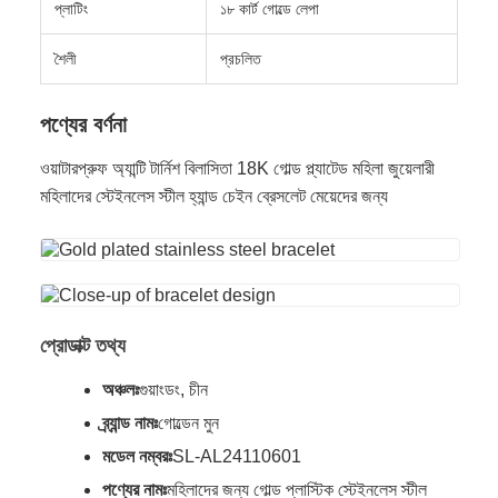
প্লাটিং
১৮ কার্ট গোল্ডে লেপা
শৈলী
প্রচলিত
পণ্যের বর্ণনা
ওয়াটারপ্রুফ অ্যান্টি টার্নিশ বিলাসিতা 18K গোল্ড প্ল্যাটেড মহিলা জুয়েলারী
মহিলাদের স্টেইনলেস স্টীল হ্যান্ড চেইন ব্রেসলেট মেয়েদের জন্য
প্রোডাক্ট তথ্য
অঞ্চলঃ
গুয়াংডং, চীন
ব্র্যান্ড নামঃ
গোল্ডেন মুন
মডেল নম্বরঃ
SL-AL24110601
পণ্যের নামঃ
মহিলাদের জন্য গোল্ড প্লাস্টিক স্টেইনলেস স্টীল