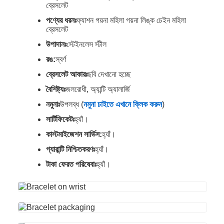
ব্রেসলেট
পণ্যের ধরনঃ
ফ্যাশন গয়না মহিলা গয়না লিঙ্ক চেইন মহিলা
ব্রেসলেট
উপাদানঃ
স্টেইনলেস স্টীল
রঙ:
স্বর্ণ
ব্রেসলেট আকারঃ
ছবি দেখানো হচ্ছে
বৈশিষ্ট্যঃ
জলরোধী, অ্যান্টি অ্যালার্জি
নমুনাঃ
উপলব্ধ (
নমুনা চাইতে এখানে ক্লিক করুন
)
সার্টিফিকেটঃ
হ্যাঁ।
কাস্টমাইজেশন সার্ভিস:
হ্যাঁ।
গ্যারান্টি নিশ্চিতকরণঃ
হ্যাঁ।
টাকা ফেরত পরিষেবাঃ
হ্যাঁ।