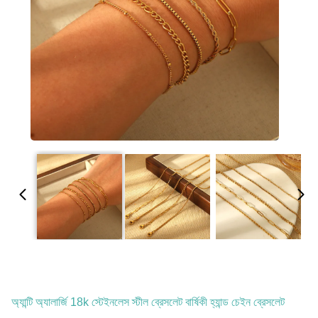
অ্যান্টি অ্যালার্জি 18k স্টেইনলেস স্টীল ব্রেসলেট বার্ষিকী হ্যান্ড চেইন ব্রেসলেট