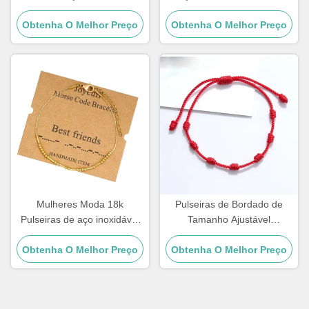
Braceletes de diamantes
Homens Tiger Eye Stone
Obtenha O Melhor Preço
dourados Braceletes de
Obtenha O Melhor Preço
Bracelet de contas
mulheres
Mulheres Moda 18k
Pulseiras de Bordado de
Pulseiras de aço inoxidável
Tamanho Ajustável
Código Morse Pulseira
Artesanato de Corda
Obtenha O Melhor Preço
21,5cm
Pulseiras Para Presente de
Obtenha O Melhor Preço
Casal 15 - 30cm