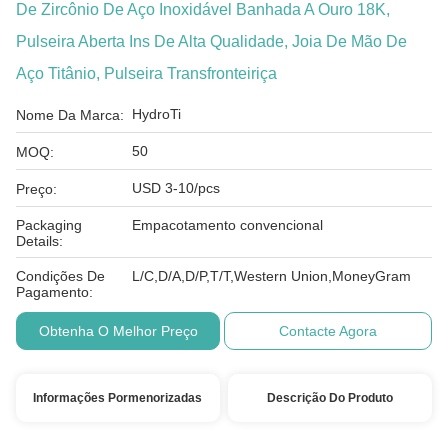
De Zircônio De Aço Inoxidável Banhada A Ouro 18K,
Pulseira Aberta Ins De Alta Qualidade, Joia De Mão De
Aço Titânio, Pulseira Transfronteiriça
HydroTi
Nome Da Marca:
50
MOQ:
USD 3-10/pcs
Preço:
Packaging
Empacotamento convencional
Details:
Condições De
L/C,D/A,D/P,T/T,Western Union,MoneyGram
Pagamento:
Obtenha O Melhor Preço
Contacte Agora
Informações Pormenorizadas
Descrição Do Produto