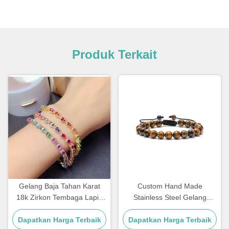
Produk Terkait
Gelang Baja Tahan Karat
Custom Hand Made
18k Zirkon Tembaga Lapis
Stainless Steel Gelang
Emas Berlian Wanita
Couple Hadiah Mens Tiger
Dapatkan Harga Terbaik
Dapatkan Harga Terbaik
Eye Batu Manik Gelang