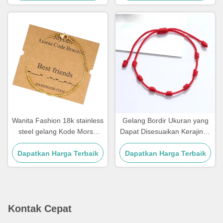
Wanita Fashion 18k stainless
Gelang Bordir Ukuran yang
steel gelang Kode Morse
Dapat Disesuaikan Kerajinan
gelang 21,5cm
Tali Gelang untuk Hadiah
Dapatkan Harga Terbaik
Dapatkan Harga Terbaik
Pasangan 15 - 30cm
Kontak Cepat