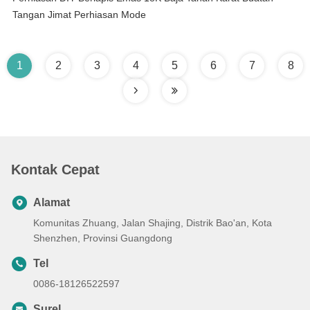
Tangan Jimat Perhiasan Mode
1
2
3
4
5
6
7
8
Kontak Cepat
Alamat
Komunitas Zhuang, Jalan Shajing, Distrik Bao'an, Kota
Shenzhen, Provinsi Guangdong
Tel
0086-18126522597
Surel