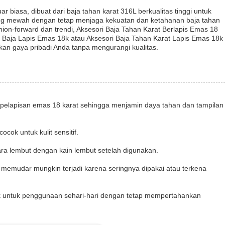
biasa, dibuat dari baja tahan karat 316L berkualitas tinggi untuk
ng mewah dengan tetap menjaga kekuatan dan ketahanan baja tahan
shion-forward dan trendi, Aksesori Baja Tahan Karat Berlapis Emas 18
aja Lapis Emas 18k atau Aksesori Baja Tahan Karat Lapis Emas 18k
n gaya pribadi Anda tanpa mengurangi kualitas.
isan pelapisan emas 18 karat sehingga menjamin daya tahan dan tampilan
cok untuk kulit sensitif.
ara lembut dengan kain lembut setelah digunakan.
memudar mungkin terjadi karena seringnya dipakai atau terkena
ok untuk penggunaan sehari-hari dengan tetap mempertahankan