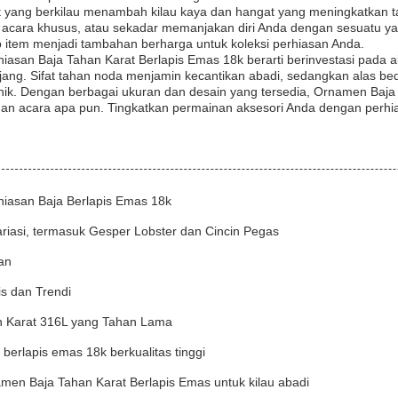
t yang berkilau menambah kilau kaya dan hangat yang meningkatkan ta
acara khusus, atau sekadar memanjakan diri Anda dengan sesuatu yang
 item menjadi tambahan berharga untuk koleksi perhiasan Anda.
hiasan Baja Tahan Karat Berlapis Emas 18k berarti berinvestasi pad
ang. Sifat tahan noda menjamin kecantikan abadi, sedangkan alas be
ik. Dengan berbagai ukuran dan desain yang tersedia, Ornamen Baja 
an acara apa pun. Tingkatkan permainan aksesori Anda dengan perhias
iasan Baja Berlapis Emas 18k
ariasi, termasuk Gesper Lobster dan Cincin Pegas
an
s dan Trendi
n Karat 316L yang Tahan Lama
 berlapis emas 18k berkualitas tinggi
en Baja Tahan Karat Berlapis Emas untuk kilau abadi