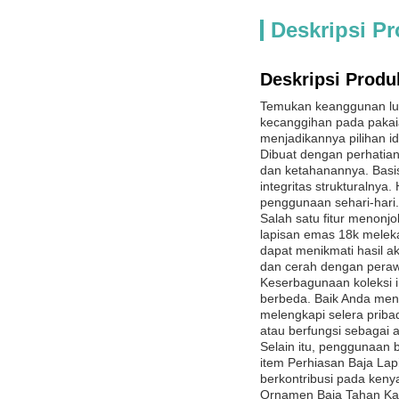
Deskripsi P
Deskripsi Produ
Temukan keanggunan lua
kecanggihan pada pakai
menjadikannya pilihan 
Dibuat dengan perhatian 
dan ketahanannya. Basis
integritas strukturalnya
penggunaan sehari-hari.
Salah satu fitur menonj
lapisan emas 18k meleka
dapat menikmati hasil a
dan cerah dengan peraw
Keserbagunaan koleksi i
berbeda. Baik Anda men
melengkapi selera priba
atau berfungsi sebagai 
Selain itu, penggunaan 
item Perhiasan Baja Lapi
berkontribusi pada ken
Ornamen Baja Tahan Kar