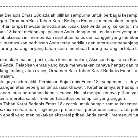
at Berlapis Emas 18k adalah pilihan sempurna untuk berbagai kesempa
gan. Ornamen Baja Tahan Karat Berlapis Emas ini memadukan tampil
ri-hari tanpa khawatir ternoda atau rusak. Baik Anda pergi ke kantor, 
mas 18 karat melengkapi pakaian Anda dengan mulus dan menyempurn
nal, aksesori ini memberikan sentuhan halus dan canggih yang memba
ggi memastikan perhiasan Anda tetap berkilau dan terstruktur sepanjan
as barang-barang ini yang tahan noda membuat barang-barang ini tetap t
erti makan malam, pesta, atau kencan malam, Aksesori Baja Tahan 
 Anda. Pelapisan emas yang kaya menawarkan cahaya hangat dan me
elang, anting, atau cincin, Ornamen Baja Tahan Karat Berlapis Emas
e malam.
ki gaya hidup aktif, Perhiasan Baja Lapis Emas 18k yang memiliki day
ar ruangan atau bepergian tanpa rasa khawatir. Ketahanannya terhadap
bapan, atau perubahan kondisi cuaca. Hal ini menjadikannya pilihan y
namis mereka sambil mempertahankan penampilan yang anggun.
aja Tahan Karat Berlapis Emas 18k cocok untuk hampir semua kesemp
pakaian sehari-hari, lingkungan profesional, pertemuan sosial, atau p
abadi yang meningkatkan ekspresi pribadi Anda sambil memenuhi tunt