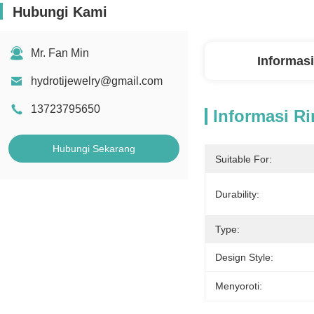
Hubungi Kami
Mr. Fan Min
Informasi
hydrotijewelry@gmail.com
13723795650
Informasi Ri
Hubungi Sekarang
Suitable For:
Durability:
Type:
Design Style:
Menyoroti: