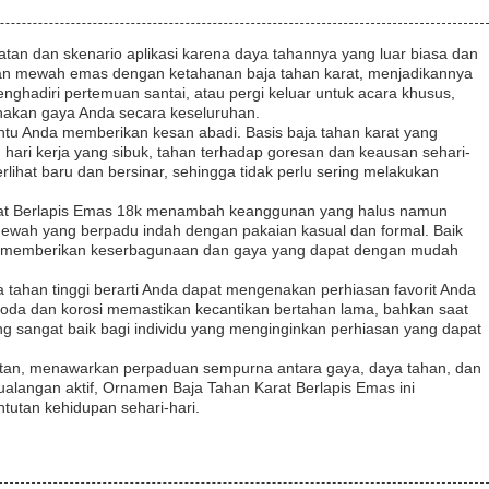
tan dan skenario aplikasi karena daya tahannya yang luar biasa dan
an mewah emas dengan ketahanan baja tahan karat, menjadikannya
menghadiri pertemuan santai, atau pergi keluar untuk acara khusus,
akan gaya Anda secara keseluruhan.
ntu Anda memberikan kesan abadi. Basis baja tahan karat yang
g hari kerja yang sibuk, tahan terhadap goresan dan keausan sehari-
erlihat baru dan bersinar, sehingga tidak perlu sering melakukan
Karat Berlapis Emas 18k menambah keanggunan yang halus namun
wah yang berpadu indah dengan pakaian kasual dan formal. Baik
 ini memberikan keserbagunaan dan gaya yang dapat dengan mudah
a tahan tinggi berarti Anda dapat mengenakan perhiasan favorit Anda
 noda dan korosi memastikan kecantikan bertahan lama, bahkan saat
ang sangat baik bagi individu yang menginginkan perhiasan yang dapat
atan, menawarkan perpaduan sempurna antara gaya, daya tahan, dan
etualangan aktif, Ornamen Baja Tahan Karat Berlapis Emas ini
utan kehidupan sehari-hari.