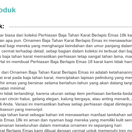
roduk
k:
r biasa dari koleksi Perhiasan Baja Tahan Karat Berlapis Emas 18k
an apa pun. Ornamen Baja Tahan Karat Berlapis Emas ini menawarka
ideal bagi mereka yang menghargai keindahan dan umur panjang dalam
cermat terhadap detail, setiap bagian dalam koleksi ini terbuat dari ba
 baja tahan karat memastikan perhiasan tetap sangat tahan lama, ma
. Hal ini membuat Perhiasan Baja Berlapis Emas 18 karat kami tidak ha
ol dari Ornamen Baja Tahan Karat Berlapis Emas ini adalah ketahanann
t erat pada baja tahan karat, menciptakan lapisan pelindung yang men
khir emas yang bersinar selama bertahun-tahun yang akan datang tan
atan minimal.
ni tidak tertandingi, karena ukuran setiap item perhiasan berbeda-b
cari cincin halus, gelang elegan, kalung bergaya, atau anting mena
di Anda. Variasi ini memastikan bahwa setiap perhiasan dapat diinteg
aksesori yang menonjol.
baja tahan karat sebagai bahan inti menawarkan manfaat tambahan sela
s Emas 18k ini aman dan nyaman bagi mereka yang memiliki kulit sensiti
yamanan keseluruhan dalam memakai ornamen ini sepanjang hari.
at Berlapis Emas kami dibuat dengan cermat untuk memenuhi tren mo