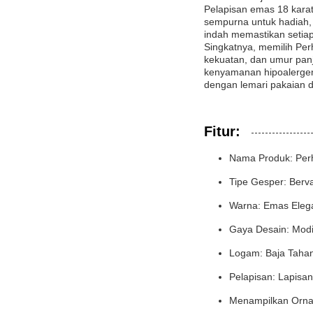
Pelapisan emas 18 kara
sempurna untuk hadiah, 
indah memastikan setiap
Singkatnya, memilih Per
kekuatan, dan umur panj
kenyamanan hipoalergen
dengan lemari pakaian d
Fitur:
Nama Produk: Perh
Tipe Gesper: Berv
Warna: Emas Eleg
Gaya Desain: Modi
Logam: Baja Taha
Pelapisan: Lapisan
Menampilkan Ornam