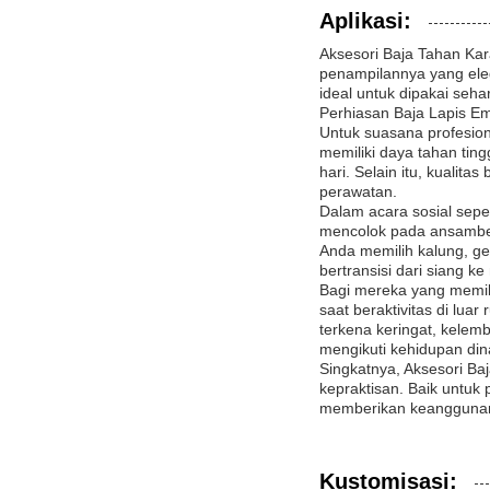
Aplikasi:
Aksesori Baja Tahan Kar
penampilannya yang ele
ideal untuk dipakai seha
Perhiasan Baja Lapis E
Untuk suasana profesio
memiliki daya tahan tin
hari. Selain itu, kualit
perawatan.
Dalam acara sosial sep
mencolok pada ansambel
Anda memilih kalung, g
bertransisi dari siang k
Bagi mereka yang memili
saat beraktivitas di lu
terkena keringat, kelem
mengikuti kehidupan di
Singkatnya, Aksesori B
kepraktisan. Baik untuk 
memberikan keanggunan 
Kustomisasi: