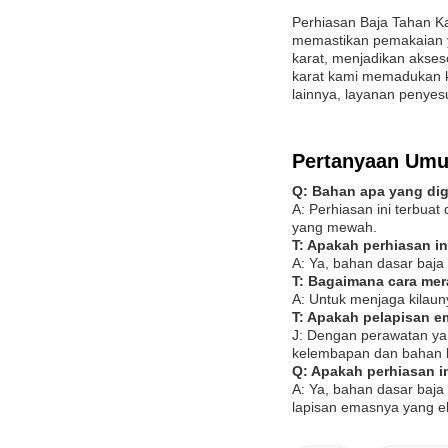
Perhiasan Baja Tahan Ka
memastikan pemakaian y
karat, menjadikan akseso
karat kami memadukan k
lainnya, layanan penye
Pertanyaan Um
Q: Bahan apa yang dig
A: Perhiasan ini terbuat
yang mewah.
T: Apakah perhiasan in
A: Ya, bahan dasar baja 
T: Bagaimana cara mer
A: Untuk menjaga kilaun
T: Apakah pelapisan e
J: Dengan perawatan yan
kelembapan dan bahan k
Q: Apakah perhiasan in
A: Ya, bahan dasar baj
lapisan emasnya yang e