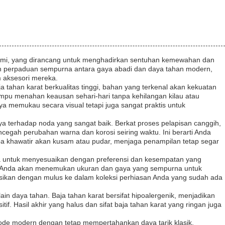
 kami, yang dirancang untuk menghadirkan sentuhan kemewahan dan
n perpaduan sempurna antara gaya abadi dan daya tahan modern,
 aksesori mereka.
ja tahan karat berkualitas tinggi, bahan yang terkenal akan kekuatan
mpu menahan keausan sehari-hari tanpa kehilangan kilau atau
nya memukau secara visual tetapi juga sangat praktis untuk
ya terhadap noda yang sangat baik. Berkat proses pelapisan canggih,
cegah perubahan warna dan korosi seiring waktu. Ini berarti Anda
pa khawatir akan kusam atau pudar, menjaga penampilan tetap segar
eda untuk menyesuaikan dengan preferensi dan kesempatan yang
rik, Anda akan menemukan ukuran dan gaya yang sempurna untuk
rasikan dengan mulus ke dalam koleksi perhiasan Anda yang sudah ada
in daya tahan. Baja tahan karat bersifat hipoalergenik, menjadikan
f. Hasil akhir yang halus dan sifat baja tahan karat yang ringan juga
de modern dengan tetap mempertahankan daya tarik klasik.