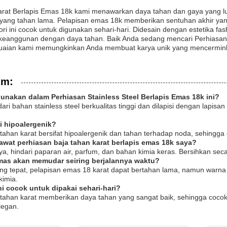
rat Berlapis Emas 18k kami menawarkan daya tahan dan gaya yang luar 
ang tahan lama. Pelapisan emas 18k memberikan sentuhan akhir ya
ri ini cocok untuk digunakan sehari-hari. Didesain dengan estetika fa
eanggunan dengan daya tahan. Baik Anda sedang mencari Perhiasan B
suaian kami memungkinkan Anda membuat karya unik yang mencerminka
um:
unakan dalam Perhiasan Stainless Steel Berlapis Emas 18k ini?
 dari bahan stainless steel berkualitas tinggi dan dilapisi dengan lap
i hipoalergenik?
tahan karat bersifat hipoalergenik dan tahan terhadap noda, sehingga co
awat perhiasan baja tahan karat berlapis emas 18k saya?
ya, hindari paparan air, parfum, dan bahan kimia keras. Bersihkan sec
mas akan memudar seiring berjalannya waktu?
g tepat, pelapisan emas 18 karat dapat bertahan lama, namun warna 
imia.
i cocok untuk dipakai sehari-hari?
a tahan karat memberikan daya tahan yang sangat baik, sehingga coc
legan.