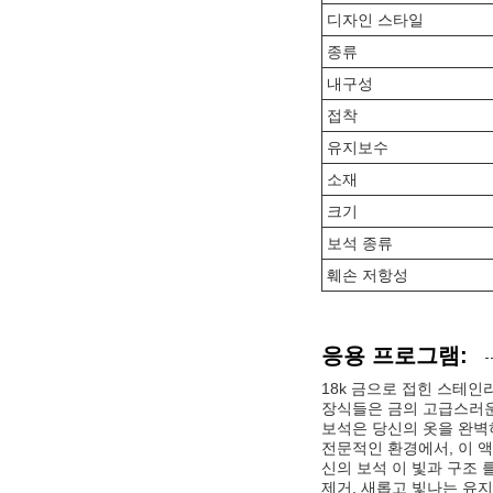
디자인 스타일
종류
내구성
접착
유지보수
소재
크기
보석 종류
훼손 저항성
응용 프로그램:
18k 금으로 접힌 스테
장식들은 금의 고급스러운
보석은 당신의 옷을 완벽
전문적인 환경에서, 이 액
신의 보석 이 빛과 구조 
제거, 새롭고 빛나는 유지