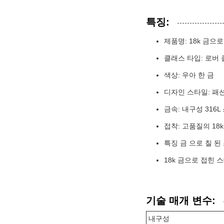
특징:
제품명: 18k 금으
클래스 타입: 로버
색상: 우아 한 금
디자인 스타일: 패
금속: 내구성 316
접착: 고품질의 18k
특징 금 으로 칠 
18k 금으로 접힌
기술 매개 변수:
내구성