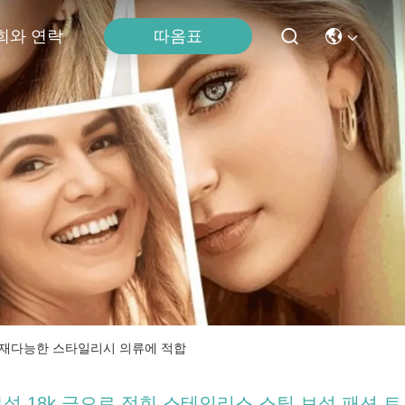
따옴표
희와 연락
 다재다능한 스타일리시 의류에 적합
석 18k 금으로 접힌 스테인리스 스틸 보석 패션 트