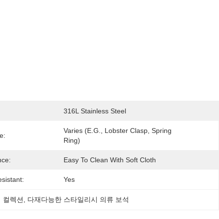
316L Stainless Steel
Varies (e.g., Lobster Clasp, Spring 
e:
Ring)
nce:
Easy To Clean With Soft Cloth
sistant:
Yes
석 컬렉션
, 
다재다능한 스타일리시 의류 보석