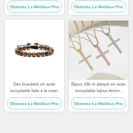
zircon, diamant, or, bracelet
Homme Bijoux Croix
Obtenez Le Meilleur Prix
féminin
Obtenez Le Meilleur Prix
Pendentif Chaînes
Des bracelets en acier
Bijoux 18k or plaqué en acier
inoxydable faits à la main,
inoxydable bijoux femme
cadeau de couple, mâle, œil
Choker Croix Collier 20
de tigre, bracelet en pierre à
Obtenez Le Meilleur Prix
Obtenez Le Meilleur Prix
pouces
perles.