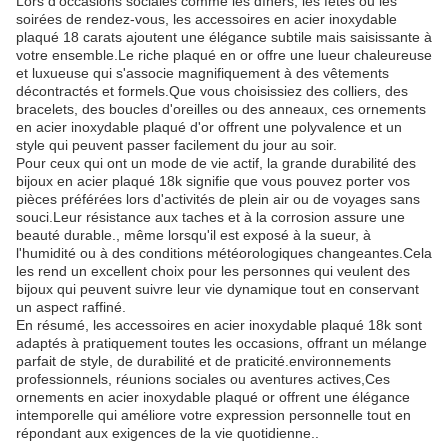
Lors d'occasions sociales comme les dîners, les fêtes ou les
soirées de rendez-vous, les accessoires en acier inoxydable
plaqué 18 carats ajoutent une élégance subtile mais saisissante à
votre ensemble.Le riche plaqué en or offre une lueur chaleureuse
et luxueuse qui s'associe magnifiquement à des vêtements
décontractés et formels.Que vous choisissiez des colliers, des
bracelets, des boucles d'oreilles ou des anneaux, ces ornements
en acier inoxydable plaqué d'or offrent une polyvalence et un
style qui peuvent passer facilement du jour au soir.
Pour ceux qui ont un mode de vie actif, la grande durabilité des
bijoux en acier plaqué 18k signifie que vous pouvez porter vos
pièces préférées lors d'activités de plein air ou de voyages sans
souci.Leur résistance aux taches et à la corrosion assure une
beauté durable., même lorsqu'il est exposé à la sueur, à
l'humidité ou à des conditions météorologiques changeantes.Cela
les rend un excellent choix pour les personnes qui veulent des
bijoux qui peuvent suivre leur vie dynamique tout en conservant
un aspect raffiné.
En résumé, les accessoires en acier inoxydable plaqué 18k sont
adaptés à pratiquement toutes les occasions, offrant un mélange
parfait de style, de durabilité et de praticité.environnements
professionnels, réunions sociales ou aventures actives,Ces
ornements en acier inoxydable plaqué or offrent une élégance
intemporelle qui améliore votre expression personnelle tout en
répondant aux exigences de la vie quotidienne..