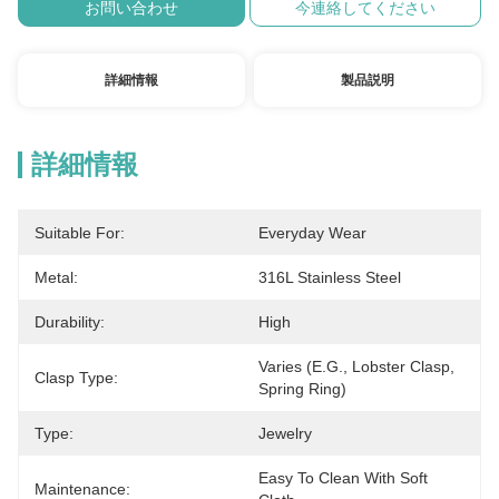
お問い合わせ
今連絡してください
詳細情報
製品説明
詳細情報
Suitable For:
Everyday Wear
Metal:
316L Stainless Steel
Durability:
High
Varies (e.g., Lobster Clasp, 
Clasp Type:
Spring Ring)
Type:
Jewelry
Easy To Clean With Soft 
Maintenance: