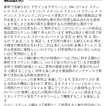
豪華で洗練された デザインをデザインした 18k ゴールド ステン
レス ステンレス ステンレス ステンレス ステンレス ステンレス ス
テンレス ステンレスこのゴールド塗装ステンレス鋼の装飾品は 時
代を超えたスタイルと現代的な耐久性の完璧な組み合わせを提供
します美しさと長寿の両方を重視する人の理想的な選択です
細部に細心の注意を払って 制作された このコレクションの各品は
高品質のステンレス鋼で 作られています 材料は強さと耐久性で有
名ですステンレス スチール の ベース は 宝石 が 耐久 性 を 高い
もの で ある こと を 保証 し ます日常の磨きにも耐えられる 輝き
や構造の整合性を失わずにこれは,私たちの18k 金属ステンレス 宝
石を視覚的に素晴らしいだけでなく,日常使用のために信じられな
いほど実用的にします.
金色ステンレス鋼の飾り付けの特徴の一つは 汚れに対する優れた
耐性ですステンレス鋼にしっかりと貼り付けられています防護壁
を作り 時間の経過とともに 変色や腐食を防ぎ 輝く黄金の仕上げ
を 心配することなく 何年も楽しめます最低限のメンテナンスで新
鮮で活気のある外観を維持する.
このコレクションの多角性は 卓越しています 宝石のサイズが 異
なる好みや機会に合わせて 変化しますスタイリッシュなネックレ
ス理想のサイズとスタイルを 選んでくださいこの多様性は,すべて
のパーツが,無事にあなたの既存の宝石コレクションに統合または
スタンドアウト宣言アクセサリーとして機能することを保証しま
す.
さらに,ステンレス鋼をコア材料として使用すると耐久性以外にも