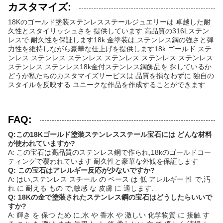
カスタマイズ:
18Kのゴールド塗装ステンレスステールジュエリーは 卓越した耐
久性とスタイリッシュさを 提供しています 高品質の316Lステン
レスで 耐久性を保証します18k 金塗装は,ステンレス鋼の強さと弾
力性を維持しながら豪華な仕上げを提供します18k ゴールド ステ
ンレス ステンレス ステンレス ステンレス ステンレス ステンレス
ステンレス ステンレス18k金付ステンレス鋼飾品を 探しているか
どうか私たちのカスタマイズサービスは 品質を損なわずに 独自の
スタイルを反映する ユニークな作品を作成することができます
FAQ:
Q:この18Kゴールド塗装ステンレスステール宝石には どんな材料
が使われていますか?
A: この宝石は高品質のステンレス鋼で作られ,18kのゴールドコー
ティングで覆われています 耐久性と豪華な外観を保証します
Q: この宝石はアレルギー反応が少ないですか?
A: はい,ステンレス スチール の ベース は 低 アレルギー 性 で,汚
れ に 耐える もの で,敏感 な 皮膚 に 適します.
Q: 18Kの金で塗装されたステンレス鋼の宝石はどうしたらいいで
すか?
A: 輝き を 保つ ため に,水 や 香水 や 激しい 化学物質 に 接触 す