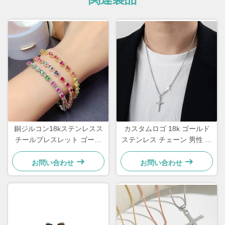
銅ジルコン18kステンレスス
カスタムロゴ 18k ゴールド
チールブレスレット ゴール
ステンレス チェーン 男性 ジ
ドメッキダイヤモンド女性用
ュエリー クロス ペンダント
ブレスレット
チェーン
お問い合わせ
お問い合わせ