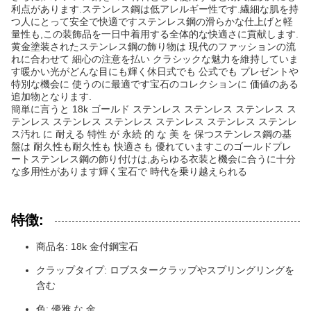
利点があります.ステンレス鋼は低アレルギー性です.繊細な肌を持
つ人にとって安全で快適ですステンレス鋼の滑らかな仕上げと軽
量性も,この装飾品を一日中着用する全体的な快適さに貢献します.
黄金塗装されたステンレス鋼の飾り物は 現代のファッションの流
れに合わせて 細心の注意を払い クラシックな魅力を維持していま
す暖かい光がどんな目にも輝く休日式でも 公式でも プレゼントや
特別な機会に 使うのに最適です宝石のコレクションに 価値のある
追加物となります.
簡単に言うと 18k ゴールド ステンレス ステンレス ステンレス ス
テンレス ステンレス ステンレス ステンレス ステンレス ステンレ
ス汚れ に 耐える 特性 が 永続 的 な 美 を 保つステンレス鋼の基
盤は 耐久性も耐久性も 快適さも 優れていますこのゴールドプレ
ートステンレス鋼の飾り付けは,あらゆる衣装と機会に合うに十分
な多用性があります輝く宝石で 時代を乗り越えられる
特徴:
商品名: 18k 金付鋼宝石
クラップタイプ: ロブスタークラップやスプリングリングを
含む
色: 優雅 な 金