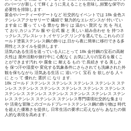
のパーツが新しくて輝くように見えることを意味し,頻繁な保守の
必要性を排除します.
宴会やパーティーやデートなど 社交的なイベントでは 18k 金色ス
テンレスアクセサリーで 繊細で 魅力的なエレガンスが 付いてい
ます金 に 覆っ て いる 豊かな 飾り は 温かい 贅沢 な 光 を 与え
て おり,カジュアル 服 や 公式 服 と 美しい 組み合わせ を 持つネ
ックレス,ブレスレット,イヤリング,リングを選んでも,これらのゴ
ールド塗装ステンレス鋼の飾りは,日から夜に簡単に移行できる多
用性とスタイルを提供します.
活気のある生活を送っている人にとって 18k 金付鋼の宝石の高耐
久性は 屋外活動や旅行中に 心配なく お気に入りの宝石を履くこ
とができます汚れ や 腐食 に 耐える もの で,長続き する 美しさ
を 保つ汗や湿度や 変化する気象条件にさらされても洗練された外
観を保ちながら 活気ある生活 に 追いつく 宝石 を 欲しがる 人々
に とっ て 優れた 選択 に なり ます.
18k ゴールド ステンレス ステンレス ステンレス ステンレス ステ
ンレス ステンレス ステンレス ステンレス ステンレス ステンレス
ステンレス ステンレス ステンレス ステンレス ステンレス ステン
レス ステンレス ステンレス ステンレス専門環境社交的な集まり
や 活発な冒険このゴールドプレートステンレス鋼の飾り物は 時代
を超えた優雅さを提供し 日常生活の要求に応えながら あなたの個
人的な表現を高めます.