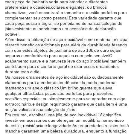
cada peça de joalharia varia para atender a diferentes
preferências e ocasiões.colares elegantes, ou brincos
chamativos, você encontrará o tamanho e o estilo perfeitos para
complementar seu gosto pessoal.Esta variedade garante que
cada peça possa integrar-se perfeitamente na sua coleção de
jóias existente ou servir como um acessório de declaração
notável.
Além disso, a utilização de aço inoxidável como material principal
oferece benefícios adicionais para além da durabilidade.fazendo
com que estes objetos de joalharia de aço 18k de ouro sejam
seguros e confortáveis para aqueles com pele sensívelO
acabamento suave e a natureza leve do aço inoxidável também
contribuem para o conforto geral de usar esses ornamentos
durante todo o dia.
Os nossos ornamentos de aço inoxidável são cuidadosamente
elaborados para atender às tendências da moda moderna,
mantendo um apelo clássico.Um brilho quente que eleva
qualquer olhar.Estas peças são perfeitas para presentes,
ocasiões especiais, ou simplesmente para se agradar com algo
extraordinário.e design requintado garante que cada item é uma
adição valiosa à sua coleção de jóias.
Em resumo, escolher uma jóia de aço inoxidável 18k significa
investir em acessórios que ofereçam um equilíbrio harmonioso
de estilo, resistência e longevidade.As propriedades resistentes à
mancha garantem uma beleza duradoura, enquanto a fundação