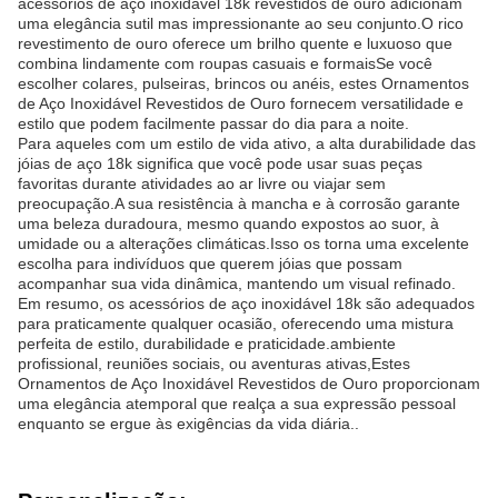
acessórios de aço inoxidável 18k revestidos de ouro adicionam
uma elegância sutil mas impressionante ao seu conjunto.O rico
revestimento de ouro oferece um brilho quente e luxuoso que
combina lindamente com roupas casuais e formaisSe você
escolher colares, pulseiras, brincos ou anéis, estes Ornamentos
de Aço Inoxidável Revestidos de Ouro fornecem versatilidade e
estilo que podem facilmente passar do dia para a noite.
Para aqueles com um estilo de vida ativo, a alta durabilidade das
jóias de aço 18k significa que você pode usar suas peças
favoritas durante atividades ao ar livre ou viajar sem
preocupação.A sua resistência à mancha e à corrosão garante
uma beleza duradoura, mesmo quando expostos ao suor, à
umidade ou a alterações climáticas.Isso os torna uma excelente
escolha para indivíduos que querem jóias que possam
acompanhar sua vida dinâmica, mantendo um visual refinado.
Em resumo, os acessórios de aço inoxidável 18k são adequados
para praticamente qualquer ocasião, oferecendo uma mistura
perfeita de estilo, durabilidade e praticidade.ambiente
profissional, reuniões sociais, ou aventuras ativas,Estes
Ornamentos de Aço Inoxidável Revestidos de Ouro proporcionam
uma elegância atemporal que realça a sua expressão pessoal
enquanto se ergue às exigências da vida diária..