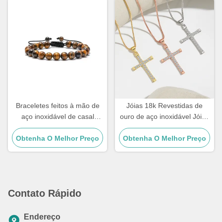
Braceletes feitos à mão de
Jóias 18k Revestidas de
aço inoxidável de casal
ouro de aço inoxidável Jóias
Homens Tiger Eye Stone
Mulher Choker Cruz
Obtenha O Melhor Preço
Bracelet de contas
Obtenha O Melhor Preço
Necklace 20 polegadas
Contato Rápido
Endereço