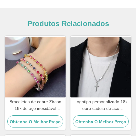
Produtos Relacionados
Braceletes de cobre Zircon
Logotipo personalizado 18k
18k de aço inoxidável
ouro cadeia de aço
Braceletes de diamantes
inoxidável homens joias cruz
Obtenha O Melhor Preço
dourados Braceletes de
Obtenha O Melhor Preço
pendente cadeias
mulheres