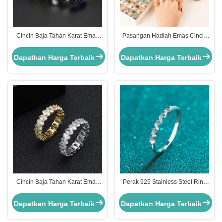
Cincin Baja Tahan Karat Emas
Pasangan Hadiah Emas Cincin
Bebas Noda Perak Cincin
Baja tahan karat Batu alam Opal
Perhiasan Tahan Air Kustom
Jari cincin bebas noda
Dapatkan Harga Terbaik
Dapatkan Harga Terbaik
Cincin Baja Tahan Karat Emas
Perak 925 Stainless Steel Ring
Zirkon Tembaga Wanita Cincin
Emas Moissanite Berlian Wanita
Jari Pertunangan
Cincin Pernikahan
Dapatkan Harga Terbaik
Dapatkan Harga Terbaik