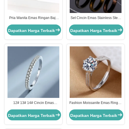
Pria Wanita Emas Ringan Baja
Set Cincin Emas Stainless Steel
Ringan 3A Zicron Pernikahan
Unisex 5# 6# Cincin Pertunangan
Persahabatan Berlian
Pasangan
Dapatkan Harga Terbaik
Dapatkan Harga Terbaik
12# 13# 14# Cincin Emas
Fashion Moissanite Emas Ringan
Stainless Baja Mewah Cincin
Baja Berkualitas Perak Perhiasan
Moissanite Perak
Wanita
Dapatkan Harga Terbaik
Dapatkan Harga Terbaik