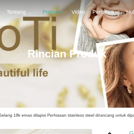
Tentang Kami
Produk
Video
Peristiwa
Rincian Produk
Gelang 18k emas dilapisi Perhiasan stainless steel dirancang untuk di
G