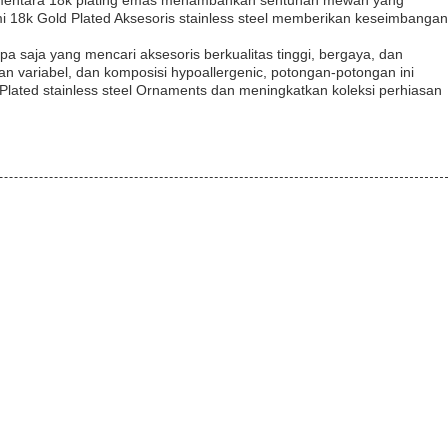
.sementara 18k plating emas menambahkan sentuhan mewah yang
 18k Gold Plated Aksesoris stainless steel memberikan keseimbangan
apa saja yang mencari aksesoris berkualitas tinggi, bergaya, dan
an variabel, dan komposisi hypoallergenic, potongan-potongan ini
ted stainless steel Ornaments dan meningkatkan koleksi perhiasan