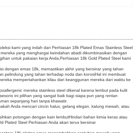
ksi kami yang indah dari Perhiasan 18k Plated Emas Stainless Steel
agi mereka yang menghargai keindahan abadi dikombinasikan dengan
ihan untuk pakaian kerja Anda,Perhiasan 18k Gold Plated Steel kami
ilapisi dengan emas 18k, memastikan akhir yang bersinar yang tahan
san pelindung yang tahan terhadap noda dan korosiHal ini membuat
a mereka mempertahankan kilau dan keanggunan mereka dari waktu ke
ypoallergenic mereka stainless steel dikenal karena lembut pada kulit
ksesoris ini pilihan yang sangat baik bagi siapa pun yang rentan
man sepanjang hari tanpa khawatir.
akah Anda mencari cincin halus, gelang elegan, kalung mewah, atau
sihkan potongan dengan kain lembutHindari bahan kimia keras atau
ld Plated Steel Perhiasan Anda akan terus bersinar