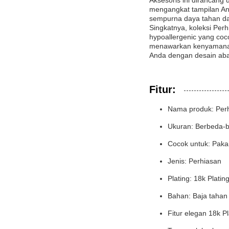
Aksesoris ini dirancan
mengangkat tampilan An
sempurna daya tahan d
Singkatnya, koleksi Perh
hypoallergenic yang coc
menawarkan kenyamanan 
Anda dengan desain aba
Fitur:
Nama produk: Perhi
Ukuran: Berbeda-
Cocok untuk: Pakai
Jenis: Perhiasan
Plating: 18k Plati
Bahan: Baja tahan 
Fitur elegan 18k P