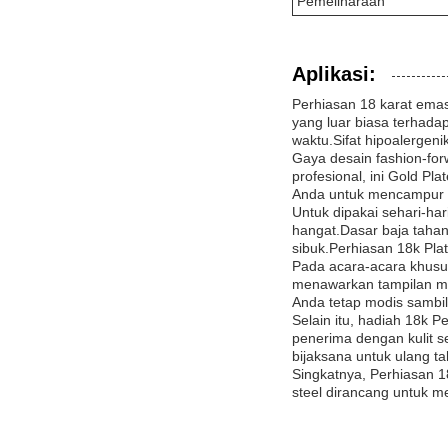
Pemeliharaan
Aplikasi:
Perhiasan 18 karat ema
yang luar biasa terhad
waktu.Sifat hipoalergen
Gaya desain fashion-fo
profesional, ini Gold 
Anda untuk mencampur d
Untuk dipakai sehari-h
hangat.Dasar baja tahan
sibuk.Perhiasan 18k Pla
Pada acara-acara khusus 
menawarkan tampilan me
Anda tetap modis sambil
Selain itu, hadiah 18k 
penerima dengan kulit s
bijaksana untuk ulang t
Singkatnya, Perhiasan 1
steel dirancang untuk m