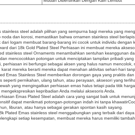
Mudah Dibersihkan Dengan Kain Lembut
s stainless steel adalah pilihan yang sempurna bagi mereka yang me
ap noda dan korosi, memastikan bahwa ornamen stainless steel berla
ik dari logam membuat barang-barang ini cocok untuk individu denga
rward dari 18k Gold Plated Steel Perhiasan ini membuat mereka akse
Plated stainless steel Ornaments menambahkan sentuhan keanggunan d
an mencocokkan potongan untuk menciptakan tampilan pribadi yang 
ari, perhiasan ini berfungsi sebagai aksen yang halus namun mencol
 karat mereka berarti mereka dapat menahan aktivitas sehari-hari tan
ted Emas Stainless Steel memberikan dorongan gaya yang praktis dan 
seperti pernikahan, ulang tahun, atau perayaan, aksesori yang terliha
wah yang mengingatkan perhiasan emas halus tetapi pada titik harg
 mengekspresikan kepribadian Anda melalui aksesoris Anda.
Perhiasan Emas Plated Steel adalah cara yang sangat baik untuk menu
ensitif dapat menikmati potongan-potongan indah ini tanpa khawatirC
ahun, liburan, atau hanya sebagai gerakan spontan kasih sayang.
8k Plated Emas stainless steel menggabungkan yang terbaik dari daya
elengkapi setiap kesempatan, membuat mereka harus memiliki tambaha