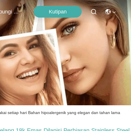
Kutipan
Hubungi Kami
pakai setiap hari Bahan hipoalergenik yang elegan dan tahan lama
elang 18k Emas Dilapisi Perhiasan Stainless Steel