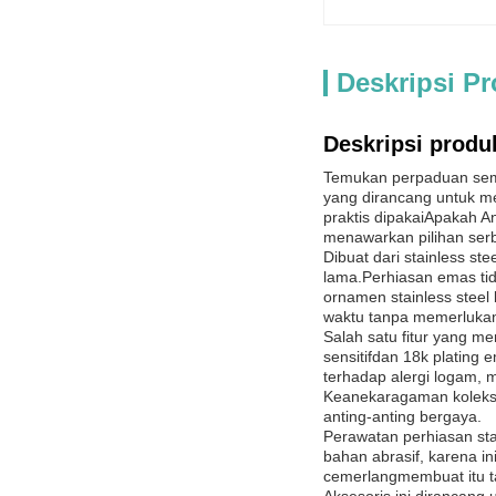
Deskripsi P
Deskripsi produ
Temukan perpaduan semp
yang dirancang untuk m
praktis dipakaiApakah A
menawarkan pilihan se
Dibuat dari stainless st
lama.Perhiasan emas tid
ornamen stainless stee
waktu tanpa memerlukan
Salah satu fitur yang me
sensitifdan 18k plating 
terhadap alergi logam,
Keanekaragaman koleksi 
anting-anting bergaya.
Perawatan perhiasan sta
bahan abrasif, karena i
cemerlangmembuat itu t