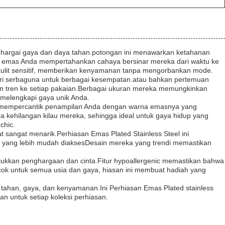
nghargai gaya dan daya tahan.potongan ini menawarkan ketahanan
pis emas Anda mempertahankan cahaya bersinar mereka dari waktu ke
n kulit sensitif, memberikan kenyamanan tanpa mengorbankan mode.
sori serbaguna untuk berbagai kesempatan.atau bahkan pertemuan
an tren ke setiap pakaian.Berbagai ukuran mereka memungkinkan
melengkapi gaya unik Anda.
ok, mempercantik penampilan Anda dengan warna emasnya yang
pa kehilangan kilau mereka, sehingga ideal untuk gaya hidup yang
chic.
t sangat menarik.Perhiasan Emas Plated Stainless Steel ini
a yang lebih mudah diaksesDesain mereka yang trendi memastikan
njukkan penghargaan dan cinta.Fitur hypoallergenic memastikan bahwa
ocok untuk semua usia dan gaya, hiasan ini membuat hadiah yang
 tahan, gaya, dan kenyamanan.Ini Perhiasan Emas Plated stainless
n untuk setiap koleksi perhiasan.