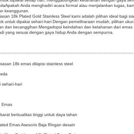
g untuk dipakai setiap hari, menggabungkan ketahanan dengan gaya
daApakah Anda menghadiri acara formal atau menjalankan tugas, kami
an keanggunan.
iasan 18k Plated Gold Stainless Steel kami adalah pilihan ideal bagi si
ok untuk dipakai sehari-hari.Dengan pemeliharaan mudah, pilihan ukur
dan kecanggihan.Mengadopsi keindahan dan ketahanan dari emas Pla
di yang sesuai dengan gaya hidup Anda dengan sempurna.
asan 18k emas dilapisi stainless steel
beda
 sehari-hari
ng Emas
karat berkualitas tinggi untuk daya tahan
lated Emas Asesoris Baja Ringan desain