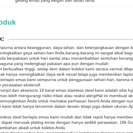
gelang emas yang elegan dan tahan lama
roduk
k:
urna antara keanggunan, daya tahan, dan keterjangkauan dengan kole
eningkatkan gaya sehari-hari Anda,barang-barang ini sangat ideal b
nda berpakaian untuk hari santai atau menambahkan sentuhan kecangg
rbaguna yang melengkapi pakaian apa pun dengan mudah.
eel berkualitas tinggi, setiap item dalam koleksi kami secara cermat d
ak hanya meningkatkan daya tarik visual tetapi juga memberikan lapi
l berlapis emas kami sempurna untuk penggunaan sehari-hari, karen
 perawatan ekstensif.
nonjol dari aksesoris 18 karat emas stainless steel kami adalah sifat h
emas lebih mengurangi risiko iritasi atau reaksi alergiHal ini membuat a
 memungkinkan Anda untuk memakai perhiasan favorit Anda dengan nya
kami tidak hanya tercermin dalam desain tetapi juga dalam ukuran.Ap
inless steel berlapis emas kami mudah dan tidak repot.hanya member
ni dapat merusak plating emas dengan hanya sedikit perawatan, 18k Go
ambahan abadi untuk koleksi Anda.