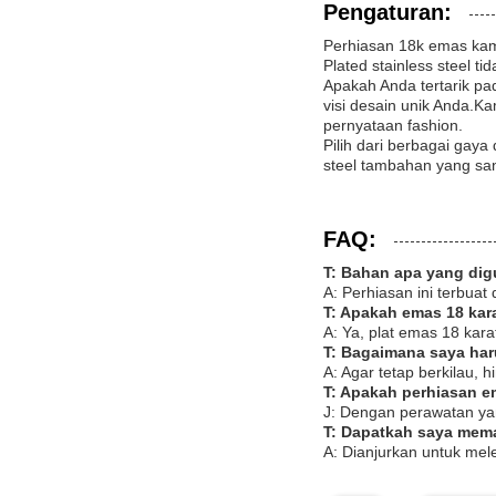
Pengaturan:
Perhiasan 18k emas kam
Plated stainless steel 
Apakah Anda tertarik pad
visi desain unik Anda.K
pernyataan fashion.
Pilih dari berbagai gay
steel tambahan yang san
FAQ:
T: Bahan apa yang dig
A: Perhiasan ini terbuat
T: Apakah emas 18 kar
A: Ya, plat emas 18 karat
T: Bagaimana saya har
A: Agar tetap berkilau, h
T: Apakah perhiasan 
J: Dengan perawatan yan
T: Dapatkah saya mema
A: Dianjurkan untuk me