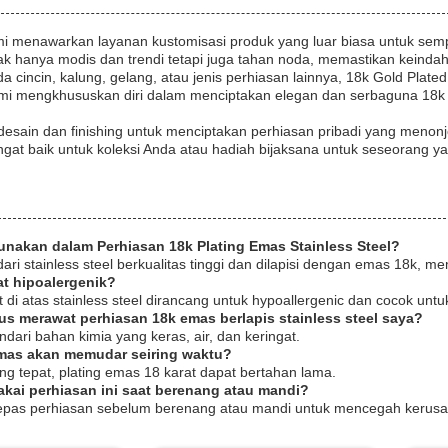
i menawarkan layanan kustomisasi produk yang luar biasa untuk semp
tidak hanya modis dan trendi tetapi juga tahan noda, memastikan keind
a cincin, kalung, gelang, atau jenis perhiasan lainnya, 18k Gold Plat
ami mengkhususkan diri dalam menciptakan elegan dan serbaguna 18k 
a desain dan finishing untuk menciptakan perhiasan pribadi yang meno
gat baik untuk koleksi Anda atau hadiah bijaksana untuk seseorang ya
unakan dalam Perhiasan 18k Plating Emas Stainless Steel?
 dari stainless steel berkualitas tinggi dan dilapisi dengan emas 18k
at hipoalergenik?
 di atas stainless steel dirancang untuk hypoallergenic dan cocok untuk k
us merawat perhiasan 18k emas berlapis stainless steel saya?
indari bahan kimia yang keras, air, dan keringat.
emas akan memudar seiring waktu?
g tepat, plating emas 18 karat dapat bertahan lama.
kai perhiasan ini saat berenang atau mandi?
lepas perhiasan sebelum berenang atau mandi untuk mencegah kerusak