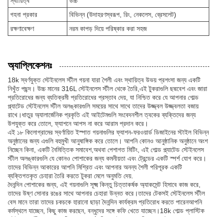
স্থায়িত্ব
উচ্চ
গহনা প্রকার
বিভিন্ন (উদাহরণস্বরূপ, রিং, নেকলেস, ব্রেসলেট)
রক্ষণাবেক্ষণ
নরম কাপড় দিয়ে পরিষ্কার করা সহজ
অ্যাপ্লিকেশনঃ
18k স্বর্ণযুক্ত স্টেইনলেস স্টীল গয়না যারা শৈলী এবং স্থায়িত্ব উভয় প্রশংসা জন্য একটি
নিখুঁত পছন্দ। উচ্চ মানের 316L স্টেইনলেস স্টীল থেকে তৈরি,এই টুকরাগুলি ছদ্মবেশ এবং জারা
প্রতিরোধের জন্য ব্যতিক্রমী প্রতিরোধের প্রস্তাব দেয়, যা নিশ্চিত করে যে আপনার গোল্ড
প্ল্যাটেড স্টেইনলেস স্টীল অলঙ্কারগুলি সময়ের সাথে সাথে তাদের উজ্জ্বল উজ্জ্বলতা বজায়
রাখে।ধাতুর অ্যালার্জেনিক প্রকৃতি এই আইটেমগুলি সংবেদনশীল ত্বকের ব্যক্তিদের জন্য
উপযুক্ত করে তোলে, ফ্যাশনে আপস না করে আরাম প্রদান করে।
এই ১৮ কিলোগ্রামের স্বর্ণায়িত ইস্পাত গয়নাগুলির ফ্যাশন-ফরওয়ার্ড ডিজাইনের স্টাইল বিভিন্ন
অনুষ্ঠানের জন্য এগুলি বহুমুখী আনুষাঙ্গিক করে তোলে। আপনি কোনও আনুষ্ঠানিক অনুষ্ঠানে অংশ
নিচ্ছেন কিনা, একটি নৈমিত্তিক সমাবেশ,অথবা পেশাগত মিটিং, এই গোল্ড প্ল্যাটেড স্টেইনলেস
স্টীল অলঙ্কারগুলি যে কোনও পোশাকের জন্য কমনীয়তা এবং ট্রেন্ডের একটি স্পর্শ যোগ করে।
তাদের বিভিন্ন আকারের আপনি মিশ্রিত এবং আপনার অনন্য শৈলী পরিপূরক একটি
ব্যক্তিগতকৃত চেহারা তৈরি করতে টুকরা মেলে অনুমতি দেয়.
দৈনন্দিন পোশাকের জন্য, এই গয়নাগুলি সূক্ষ্ম কিন্তু চিত্তাকর্ষক অ্যাকসেন্ট হিসাবে কাজ করে,
তাদের উষ্ণ সোনার রঙের সাথে আপনার চেহারা উন্নত করে।তাদের টেকসই স্টেইনলেস স্টীল
বেস মানে তারা তাদের চকচকে হারানো ছাড়া দৈনন্দিন কার্যক্রম প্রতিরোধ করতে পারেনআপনি
কর্মস্থলে যাচ্ছেন, কিছু কাজ করছেন, বন্ধুদের সঙ্গে কফি খেতে যাচ্ছেন।18k গোল্ড প্লাস্টিক