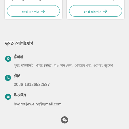
চোখের পাথর দিয়ে তৈরী করা পুঁতির
নেকলেস 20 ইঞ্চি
ব্রেসলেট
সেরা দাম পান
সেরা দাম পান
দ্রুত যোগাযোগ
ঠিকানা
ঝুয়াং কমিউনিটি, শাজিং স্ট্রিট, বাও'আন জেলা, শেনজেন শহর, গুয়াংডং প্রদেশ
টেলি
0086-18126522597
ই-মেইল
hydrotijewelry@gmail.com