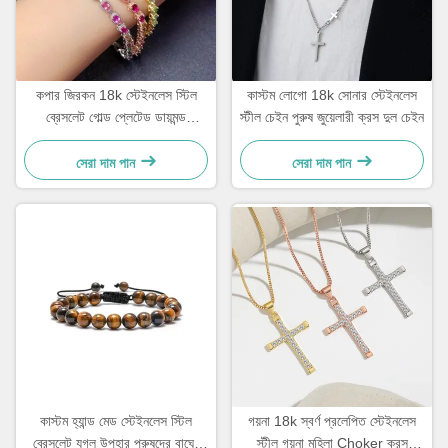
কপার জিরকন 18k স্টেইনলেস স্টিল
কাস্টম লোগো 18k সোনার স্টেইনলেস
ব্রেসলেট গোল্ড প্লেটেড ডায়মন্ড
স্টীল চেইন পুরুষ জুয়েলারী ক্রস দুল চেইন
মহিলাদের ব্রেসলেট
সেরা দাম পান
সেরা দাম পান
কাস্টম হ্যান্ড মেড স্টেইনলেস স্টিল
গয়না 18k স্বর্ণ প্রলেপিত স্টেইনলেস
ব্রেসলেট যুগল উপহার পুরুষদের বাঘের
স্টীল গয়না মহিলা Choker ক্রস