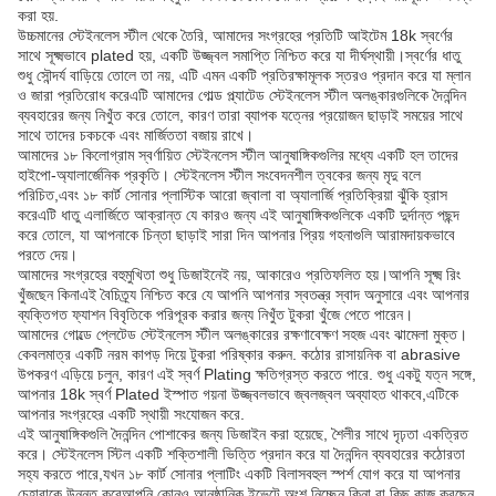
করা হয়.
উচ্চমানের স্টেইনলেস স্টীল থেকে তৈরি, আমাদের সংগ্রহের প্রতিটি আইটেম 18k স্বর্ণের
সাথে সূক্ষ্মভাবে plated হয়, একটি উজ্জ্বল সমাপ্তি নিশ্চিত করে যা দীর্ঘস্থায়ী।স্বর্ণের ধাতু
শুধু সৌন্দর্য বাড়িয়ে তোলে তা নয়, এটি এমন একটি প্রতিরক্ষামূলক স্তরও প্রদান করে যা ম্লান
ও জারা প্রতিরোধ করেএটি আমাদের গোল্ড প্ল্যাটেড স্টেইনলেস স্টীল অলঙ্কারগুলিকে দৈনন্দিন
ব্যবহারের জন্য নিখুঁত করে তোলে, কারণ তারা ব্যাপক যত্নের প্রয়োজন ছাড়াই সময়ের সাথে
সাথে তাদের চকচকে এবং মার্জিততা বজায় রাখে।
আমাদের ১৮ কিলোগ্রাম স্বর্ণায়িত স্টেইনলেস স্টীল আনুষাঙ্গিকগুলির মধ্যে একটি হল তাদের
হাইপো-অ্যালার্জেনিক প্রকৃতি। স্টেইনলেস স্টীল সংবেদনশীল ত্বকের জন্য মৃদু বলে
পরিচিত,এবং ১৮ কার্ট সোনার প্লাস্টিক আরো জ্বালা বা অ্যালার্জি প্রতিক্রিয়া ঝুঁকি হ্রাস
করেএটি ধাতু এলার্জিতে আক্রান্ত যে কারও জন্য এই আনুষাঙ্গিকগুলিকে একটি দুর্দান্ত পছন্দ
করে তোলে, যা আপনাকে চিন্তা ছাড়াই সারা দিন আপনার প্রিয় গহনাগুলি আরামদায়কভাবে
পরতে দেয়।
আমাদের সংগ্রহের বহুমুখিতা শুধু ডিজাইনেই নয়, আকারেও প্রতিফলিত হয়।আপনি সূক্ষ্ম রিং
খুঁজছেন কিনাএই বৈচিত্র্য নিশ্চিত করে যে আপনি আপনার স্বতন্ত্র স্বাদ অনুসারে এবং আপনার
ব্যক্তিগত ফ্যাশন বিবৃতিকে পরিপূরক করার জন্য নিখুঁত টুকরা খুঁজে পেতে পারেন।
আমাদের গোল্ডে প্লেটেড স্টেইনলেস স্টীল অলঙ্কারের রক্ষণাবেক্ষণ সহজ এবং ঝামেলা মুক্ত।
কেবলমাত্র একটি নরম কাপড় দিয়ে টুকরা পরিষ্কার করুন. কঠোর রাসায়নিক বা abrasive
উপকরণ এড়িয়ে চলুন, কারণ এই স্বর্ণ Plating ক্ষতিগ্রস্ত করতে পারে. শুধু একটু যত্ন সঙ্গে,
আপনার 18k স্বর্ণ Plated ইস্পাত গয়না উজ্জ্বলভাবে জ্বলজ্বল অব্যাহত থাকবে,এটিকে
আপনার সংগ্রহের একটি স্থায়ী সংযোজন করে.
এই আনুষাঙ্গিকগুলি দৈনন্দিন পোশাকের জন্য ডিজাইন করা হয়েছে, শৈলীর সাথে দৃঢ়তা একত্রিত
করে। স্টেইনলেস স্টিল একটি শক্তিশালী ভিত্তি প্রদান করে যা দৈনন্দিন ব্যবহারের কঠোরতা
সহ্য করতে পারে,যখন ১৮ কার্ট সোনার প্লাটিং একটি বিলাসবহুল স্পর্শ যোগ করে যা আপনার
চেহারাকে উন্নত করেআপনি কোনও আনুষ্ঠানিক ইভেন্টে অংশ নিচ্ছেন কিনা বা কিছু কাজ করছেন