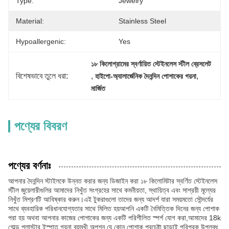
Type:
Jewelry
Material:
Stainless Steel
Hypoallergenic:
Yes
১৮ কিলোগ্রামের স্বর্ণায়িত স্টেইনলেস স্টীল ব্রেসলেট
বিশেষভাবে তুলে ধরা:
, 
, 
হাইপো-অ্যালার্জেনিক দৈনন্দিন পোশাকের গয়না
মার্জিত
পণ্যের বিবরণ
পণ্যের বর্ণনাঃ
আপনার দৈনন্দিন স্টাইলকে উন্নত করার জন্য ডিজাইন করা ১৮ কিলোমিটার স্বর্ণিত স্টেইনলেস
স্টীল জুয়েলারীগুলির আমাদের নিখুঁত সংগ্রহের সাথে কমনীয়তা, স্থায়িত্ব এবং সাশ্রয়ী মূল্যের
নিখুঁত মিশ্রণটি আবিষ্কার করুন।এই টুকরাগুলো তাদের জন্য আদর্শ যারা সময়মতো সৌন্দর্যের
সাথে ব্যবহারিক পরিধানযোগ্যতার সাথে মিলিত হয়আপনি একটি নৈমিত্তিক দিনের জন্য পোশাক
পরা হয় অথবা আপনার কাজের পোশাকের জন্য একটি পরিশীলিত স্পর্শ যোগ করা,আমাদের 18k
গোল্ড প্লাস্টার ইস্পাত গয়না বহুমুখী অপশন যে কোন পোশাক প্রচেষ্টা ছাড়াই পরিপূরক উপলব্ধ