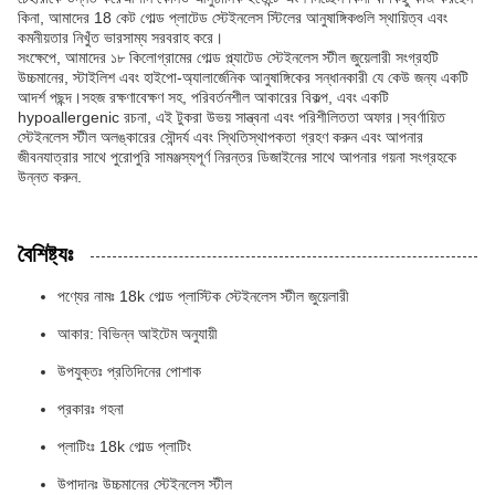
কিনা, আমাদের 18 কেট গোল্ড প্লাটেড স্টেইনলেস স্টিলের আনুষাঙ্গিকগুলি স্থায়িত্ব এবং
কমনীয়তার নিখুঁত ভারসাম্য সরবরাহ করে।
সংক্ষেপে, আমাদের ১৮ কিলোগ্রামের গোল্ড প্ল্যাটেড স্টেইনলেস স্টীল জুয়েলারী সংগ্রহটি
উচ্চমানের, স্টাইলিশ এবং হাইপো-অ্যালার্জেনিক আনুষাঙ্গিকের সন্ধানকারী যে কেউ জন্য একটি
আদর্শ পছন্দ।সহজ রক্ষণাবেক্ষণ সহ, পরিবর্তনশীল আকারের বিকল্প, এবং একটি
hypoallergenic রচনা, এই টুকরা উভয় সান্ত্বনা এবং পরিশীলিততা অফার।স্বর্ণায়িত
স্টেইনলেস স্টীল অলঙ্কারের সৌন্দর্য এবং স্থিতিস্থাপকতা গ্রহণ করুন এবং আপনার
জীবনযাত্রার সাথে পুরোপুরি সামঞ্জস্যপূর্ণ নিরন্তর ডিজাইনের সাথে আপনার গয়না সংগ্রহকে
উন্নত করুন.
বৈশিষ্ট্যঃ
পণ্যের নামঃ 18k গোল্ড প্লাস্টিক স্টেইনলেস স্টীল জুয়েলারী
আকার: বিভিন্ন আইটেম অনুযায়ী
উপযুক্তঃ প্রতিদিনের পোশাক
প্রকারঃ গহনা
প্লাটিংঃ 18k গোল্ড প্লাটিং
উপাদানঃ উচ্চমানের স্টেইনলেস স্টীল