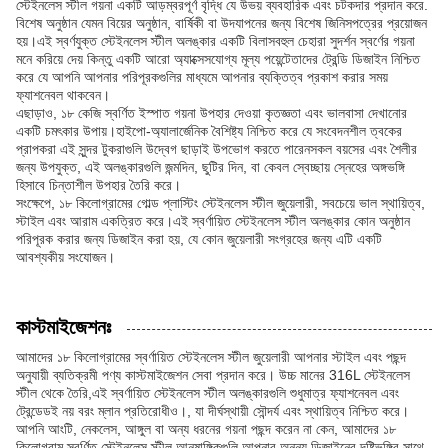
স্টেইনলেস স্টীল গয়না একটি আড়ম্বরপূর্ণ বৃদ্ধি যে উভয় ব্যবহারিক এবং চটকদার প্রদান করে.
বিশেষ অনুষ্ঠান যেমন বিয়ের অনুষ্ঠান, বার্ষিকী বা উদযাপনের জন্য বিশেষ জিনিসপত্রের প্রয়োজন
হয়।এই স্বর্ণযুক্ত স্টেইনলেস স্টীল অলঙ্কার একটি বিলাসবহুল চেহারা সুদর্শন স্বর্ণের গয়না
মনে করিয়ে দেয় কিন্তু একটি আরো অ্যাক্সেসযোগ্য মূল্য পয়েন্টেতাদের ট্রেন্ডি ডিজাইন নিশ্চিত
করে যে আপনি আপনার পরিপূরকগুলির মাধ্যমে আপনার ব্যক্তিত্ব প্রকাশ করার সময়
ফ্যাশনেবল থাকবেন।
এছাড়াও, ১৮ কেজি স্বর্ণিত ইস্পাত গয়না উপহার দেওয়া কৃতজ্ঞতা এবং ভালবাসা দেখানোর
একটি চমৎকার উপায়।হাইপো-অ্যালার্জেনিক বৈশিষ্ট্য নিশ্চিত করে যে সংবেদনশীল ত্বকের
প্রাপকরা এই সুন্দর টুকরাগুলি উদ্বেগ ছাড়াই উপভোগ করতে পারেনসকল বয়সের এবং শৈলীর
জন্য উপযুক্ত, এই অলঙ্কারগুলি জন্মদিন, ছুটির দিন, বা কেবল স্বেচ্ছায় স্নেহের অঙ্গভঙ্গি
হিসাবে চিন্তাশীল উপহার তৈরি করে।
সংক্ষেপে, ১৮ কিলোগ্রামের গোল্ড প্লাস্টিং স্টেইনলেস স্টীল জুয়েলারী, সবচেয়ে ভাল স্থায়িত্ব,
স্টাইল এবং আরাম একত্রিত করে।এই স্বর্ণায়িত স্টেইনলেস স্টীল অলঙ্কার কোন অনুষ্ঠান
পরিপূরক করার জন্য ডিজাইন করা হয়, যে কোন জুয়েলারী সংগ্রহের জন্য এটি একটি
আবশ্যকীয় সংযোজন।
কাস্টমাইজেশনঃ
আমাদের ১৮ কিলোগ্রামের স্বর্ণায়িত স্টেইনলেস স্টীল জুয়েলারী আপনার স্টাইল এবং পছন্দ
অনুযায়ী ব্যতিক্রমী পণ্য কাস্টমাইজেশন সেবা প্রদান করে। উচ্চ মানের 316L স্টেইনলেস
স্টীল থেকে তৈরি,এই স্বর্ণায়িত স্টেইনলেস স্টীল অলঙ্কারগুলি শুধুমাত্র ফ্যাশনেবল এবং
ট্রেন্ডেডই নয় বরং ম্লান প্রতিরোধীও।, যা দীর্ঘস্থায়ী সৌন্দর্য এবং স্থায়িত্ব নিশ্চিত করে।
আপনি আংটি, নেকলেস, আঙ্গুল বা অন্য ধরনের গয়না পছন্দ করেন না কেন, আমাদের ১৮
কিলোগ্রাম স্বর্ণিত স্টেইনলেস স্টীল আনুষাঙ্গিকগুলি আপনার অনন্য ডিজাইনের দৃষ্টিভঙ্গির সাথে