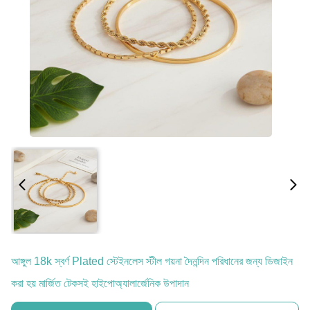
আঙ্গুল 18k স্বর্ণ Plated স্টেইনলেস স্টীল গয়না দৈনন্দিন পরিধানের জন্য ডিজাইন
করা হয় মার্জিত টেকসই হাইপোঅ্যালার্জেনিক উপাদান