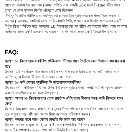
মেলে তা কাস্টমাইজ করা যায়।আমরা মার্জিত এবং বহুমুখী 18k স্বর্ণ Plated স্টীল গয়না
টুকরা যে কোন ফ্যাশন বিবৃতি পরিপূরক তৈরি বিশেষজ্ঞ.
বিভিন্ন ডিজাইন স্টাইল এবং সমাপ্তি থেকে বেছে নিন ব্যক্তিগতকৃত গহনা তৈরি করতে যা
আলাদা। আমাদের কাস্টমাইজেশন পরিষেবাগুলি শৈলী, গুণমান এবং স্থিতিস্থাপকতার একটি
নিখুঁত মিশ্রণ নিশ্চিত করে,আমাদের 18 কিলোগ্রামের স্বর্ণায়িত স্টেইনলেস স্টীল গয়না আপনার
সংগ্রহের জন্য একটি চমৎকার সংযোজন বা বিশেষ কারো জন্য একটি চিন্তাশীল উপহার.
FAQ:
প্রশ্ন: ১৮ কিলোগ্রাম স্বর্ণায়িত স্টেইনলেস স্টিলের গয়না তৈরিতে কোন উপাদান ব্যবহার করা
হয়?
উত্তর: এই গয়নাগুলো উচ্চমানের স্টেইনলেস স্টিল থেকে তৈরি এবং ১৮ কার্ট সোনার সাথে
প্রলিপ্ত, যা দীর্ঘস্থায়ী এবং বিলাসবহুল চেহারা দেয়।
প্রশ্ন: ১৮ কার্ট সোনার প্লাস্টিক কি হাইপোঅ্যালার্জেনিক?
উত্তরঃ হ্যাঁ, স্টেইনলেস স্টিলের উপর 18 কিলোগ্রাম সোনার লেপটি হাইপো-অ্যালার্জেনিক
এবং সংবেদনশীল ত্বকের জন্য উপযুক্ত।
প্রশ্ন: আমার ১৮ কিলোগ্রামের গোল্ড প্ল্যাটেড স্টেইনলেস স্টিলের গয়না আমি কিভাবে যত্ন
নেব?
উঃ তার উজ্জ্বলতা বজায় রাখতে, তার মুখের উপর ক্ষতিকারক রাসায়নিক, জল এবং ঘাম থেকে
দূরে থাকুন। পরে এটি নরম কাপড় দিয়ে নরমভাবে পরিষ্কার করুন।
প্রশ্ন: সময়ের সাথে সাথে সোনার চাদরটা কি ম্লান হয়ে যাবে?
উত্তর: যথাযথ যত্নের সাথে, ১৮ কার্ট সোনার প্লাস্টিক দীর্ঘ সময় ধরে চলতে পারে। তবে,
স্বাভাবিক পোশাকের কারণে শেষ পর্যন্ত কিছুটা বিবর্ণ হতে পারে।