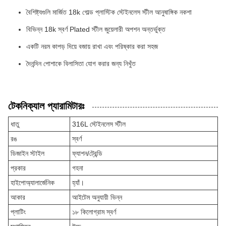
বৈশিষ্ট্যগুলি মার্জিত 18k গোল্ড প্লাস্টিক স্টেইনলেস স্টীল আনুষাঙ্গিক নকশা
বিভিন্ন 18k স্বর্ণ Plated স্টীল জুয়েলারী অপশন অন্তর্ভুক্ত
একটি নরম কাপড় দিয়ে বজায় রাখা এবং পরিষ্কার করা সহজ
দৈনন্দিন পোশাকে বিলাসিতা যোগ করার জন্য নিখুঁত
টেকনিক্যাল প্যারামিটারঃ
ধাতু
316L স্টেইনলেস স্টীল
রঙ
স্বর্ণ
ডিজাইন স্টাইল
ফ্যাশন/ট্রেন্ডি
প্রকার
গহনা
হাইপোঅ্যালার্জেনিক
হ্যাঁ।
আকার
আইটেম অনুযায়ী ভিন্ন
প্লাটিং
১৮ কিলোগ্রাম স্বর্ণ