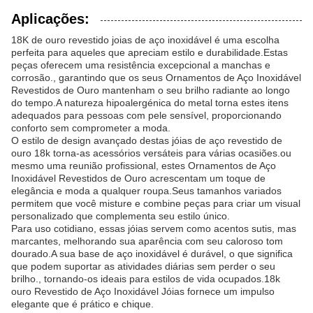
Aplicações:
18K de ouro revestido joias de aço inoxidável é uma escolha
perfeita para aqueles que apreciam estilo e durabilidade.Estas
peças oferecem uma resistência excepcional a manchas e
corrosão., garantindo que os seus Ornamentos de Aço Inoxidável
Revestidos de Ouro mantenham o seu brilho radiante ao longo
do tempo.A natureza hipoalergénica do metal torna estes itens
adequados para pessoas com pele sensível, proporcionando
conforto sem comprometer a moda.
O estilo de design avançado destas jóias de aço revestido de
ouro 18k torna-as acessórios versáteis para várias ocasiões.ou
mesmo uma reunião profissional, estes Ornamentos de Aço
Inoxidável Revestidos de Ouro acrescentam um toque de
elegância e moda a qualquer roupa.Seus tamanhos variados
permitem que você misture e combine peças para criar um visual
personalizado que complementa seu estilo único.
Para uso cotidiano, essas jóias servem como acentos sutis, mas
marcantes, melhorando sua aparência com seu caloroso tom
dourado.A sua base de aço inoxidável é durável, o que significa
que podem suportar as atividades diárias sem perder o seu
brilho., tornando-os ideais para estilos de vida ocupados.18k
ouro Revestido de Aço Inoxidável Jóias fornece um impulso
elegante que é prático e chique.