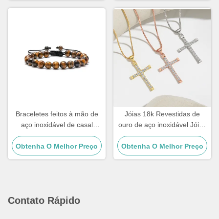
Braceletes feitos à mão de
Jóias 18k Revestidas de
aço inoxidável de casal
ouro de aço inoxidável Jóias
Homens Tiger Eye Stone
Mulher Choker Cruz
Obtenha O Melhor Preço
Bracelet de contas
Obtenha O Melhor Preço
Necklace 20 polegadas
Contato Rápido