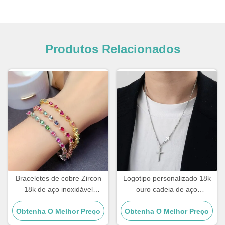
Produtos Relacionados
Braceletes de cobre Zircon
Logotipo personalizado 18k
18k de aço inoxidável
ouro cadeia de aço
Braceletes de diamantes
inoxidável homens joias cruz
Obtenha O Melhor Preço
dourados Braceletes de
Obtenha O Melhor Preço
pendente cadeias
mulheres