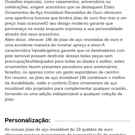
Ocasiões especiais, como casamentos, aniversários ou
celebrações, exigem acessórios que se destaquem.Estes
Ornamentos de Aço Inoxidável Revestidos de Ouro oferecem
uma aparência luxuosa que lembra jóias de ouro fino mas a um
preço mais acessívelO seu design moderno garante que
permaneça na moda enquanto expressa a sua personalidade
através dos seus acessórios.
Além disso, oferecer 18k de jóias de aço revestidas de ouro é
uma excelente maneira de mostrar apreço e amor.A
característica hipoalergénica garante que os destinatários com
pele sensível possam desfrutar dessas belas peças sem
preocupaçõesAdequados para todas as idades e estilos, estes
ornamentos fazem presentes pensativos para aniversários,
feriados, ou apenas como um gesto espontâneo de carinho.
Em resumo, as jóias de aço inoxidável 18k combinam o melhor
da durabilidade, estilo e conforto.Estes ornamentos de aço
inoxidável são projetados para complementar qualquer ocasião.,
tornando-os uma adição indispensável a qualquer coleção de
jóias.
Personalização:
As nossas jóias de aço inoxidável de 18 quilates de ouro
oferecem serviços excepcionais de personalização de produtos