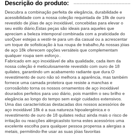
Descrição do produto:
Descubra a combinação perfeita de elegância, durabilidade e
acessibilidade com a nossa coleção requintada de 18k de ouro
revestido de jóias de aço inoxidável, concebidas para elevar o
seu estilo diário,Estas peças são ideais para aqueles que
apreciam a beleza intemporal combinada com a praticidade do
usoQuer estejas a vestir-te para um dia casual ou a acrescentar
um toque de sofisticação à tua roupa de trabalho,As nossas jóias
de aço 18k oferecem opções versáteis que complementam
qualquer roupa sem esforço..
Fabricado em aço inoxidável de alta qualidade, cada item da
nossa coleção é meticulosamente revestido com ouro de 18
quilates, garantindo um acabamento radiante que dura.O
revestimento de ouro não só melhora a aparência, mas também
fornece uma camada protetora que resiste a manchas e
corrosãoIsto torna os nossos ornamentos de aço inoxidável
dourados perfeitos para uso diário, pois mantêm o seu brilho e
elegância ao longo do tempo sem exigir cuidados extensivos.
Uma das características destacadas dos nossos acessórios de
aço inoxidável 18k é a sua natureza hipoalergénica.e o
revestimento de ouro de 18 quilates reduz ainda mais o risco de
irritação ou reacções alérgicasIsto torna estes acessórios uma
excelente escolha para qualquer pessoa propensa a alergias a
metais, permitindo-lhe usar as suas jóias favoritas