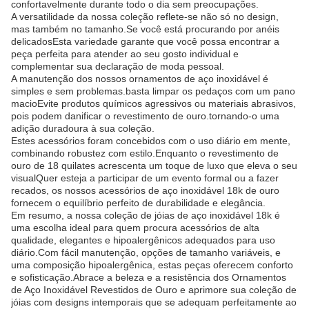
confortavelmente durante todo o dia sem preocupações.
A versatilidade da nossa coleção reflete-se não só no design,
mas também no tamanho.Se você está procurando por anéis
delicadosEsta variedade garante que você possa encontrar a
peça perfeita para atender ao seu gosto individual e
complementar sua declaração de moda pessoal.
A manutenção dos nossos ornamentos de aço inoxidável é
simples e sem problemas.basta limpar os pedaços com um pano
macioEvite produtos químicos agressivos ou materiais abrasivos,
pois podem danificar o revestimento de ouro.tornando-o uma
adição duradoura à sua coleção.
Estes acessórios foram concebidos com o uso diário em mente,
combinando robustez com estilo.Enquanto o revestimento de
ouro de 18 quilates acrescenta um toque de luxo que eleva o seu
visualQuer esteja a participar de um evento formal ou a fazer
recados, os nossos acessórios de aço inoxidável 18k de ouro
fornecem o equilíbrio perfeito de durabilidade e elegância.
Em resumo, a nossa coleção de jóias de aço inoxidável 18k é
uma escolha ideal para quem procura acessórios de alta
qualidade, elegantes e hipoalergênicos adequados para uso
diário.Com fácil manutenção, opções de tamanho variáveis, e
uma composição hipoalergênica, estas peças oferecem conforto
e sofisticação.Abrace a beleza e a resistência dos Ornamentos
de Aço Inoxidável Revestidos de Ouro e aprimore sua coleção de
jóias com designs intemporais que se adequam perfeitamente ao