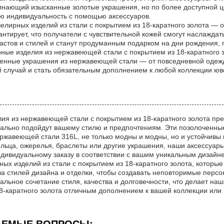
нающий изысканные золотые украшения, но по более доступной цен
ю индивидуальность с помощью аксессуаров.
велирных изделий из стали с покрытием из 18-каратного золота — 
антирует, что получатели с чувствительной кожей смогут наслажда
растов и стилей и станут продуманным подарком на дни рождения, 
ные изделия из нержавеющей стали с покрытием из 18-каратного зо
енные украшения из нержавеющей стали — от повседневной одежд
 случай и стать обязательным дополнением к любой коллекции юв
я из нержавеющей стали с покрытием из 18-каратного золота пре
еально подойдут вашему стилю и предпочтениям. Эти позолоченны
ржавеющей стали 316L, не только модны и модны, но и устойчивы к
ольца, ожерелья, браслеты или другие украшения, наши аксессуары
ндивидуальному заказу в соответствии с вашим уникальным дизай
ых изделий из стали с покрытием из 18-каратного золота, которы
а стилей дизайна и отделки, чтобы создавать неповторимые перс
еальное сочетание стиля, качества и долговечности, что делает 
18-каратного золота отличным дополнением к вашей коллекции или