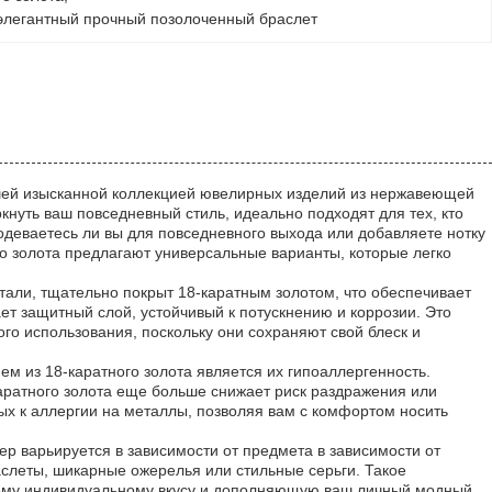
элегантный прочный позолоченный браслет
нашей изысканной коллекцией ювелирных изделий из нержавеющей
ркнуть ваш повседневный стиль, идеально подходят для тех, кто
 одеваетесь ли вы для повседневного выхода или добавляете нотку
го золота предлагают универсальные варианты, которые легко
али, тщательно покрыт 18-каратным золотом, что обеспечивает
ет защитный слой, устойчивый к потускнению и коррозии. Это
 использования, поскольку они сохраняют свой блеск и
 из 18-каратного золота является их гипоаллергенность.
каратного золота еще больше снижает риск раздражения или
ых к аллергии на металлы, позволяя вам с комфортом носить
ер варьируется в зависимости от предмета в зависимости от
аслеты, шикарные ожерелья или стильные серьги. Такое
шему индивидуальному вкусу и дополняющую ваш личный модный