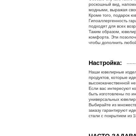
роскошный вид, напоми
модными, выражая сво
Кроме того, подарок ю
Гипоаллергенность гар
подходят для всех воз
Таким образом, ювелир
комфорта. Эти позолоч
чтобы дополнить любой
Настройка:
Наши ювелирные издели
продуктов, которые ид
высококачественной не
Если вас интересуют к
быть изготовлены по и
универсальных ювелирн
Выбирайте из множеств
заказу гарантируют ид
стали с покрытием из 