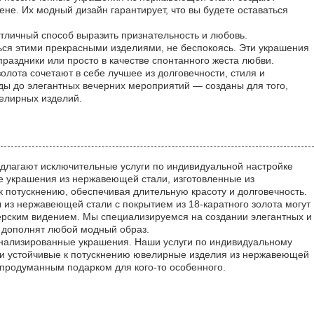
е. Их модный дизайн гарантирует, что вы будете оставаться
отличный способ выразить признательность и любовь.
ться этими прекрасными изделиями, не беспокоясь. Эти украшения
праздники или просто в качестве спонтанного жеста любви.
лота сочетают в себе лучшее из долговечности, стиля и
ы до элегантных вечерних мероприятий — созданы для того,
елирных изделий.
длагают исключительные услуги по индивидуальной настройке
е украшения из нержавеющей стали, изготовленные из
 потускнению, обеспечивая длительную красоту и долговечность.
 из нержавеющей стали с покрытием из 18-каратного золота могут
нерским видением. Мы специализируемся на создании элегантных и
е дополнят любой модный образ.
онализированные украшения. Наши услуги по индивидуальному
наши устойчивые к потускнению ювелирные изделия из нержавеющей
 продуманным подарком для кого-то особенного.