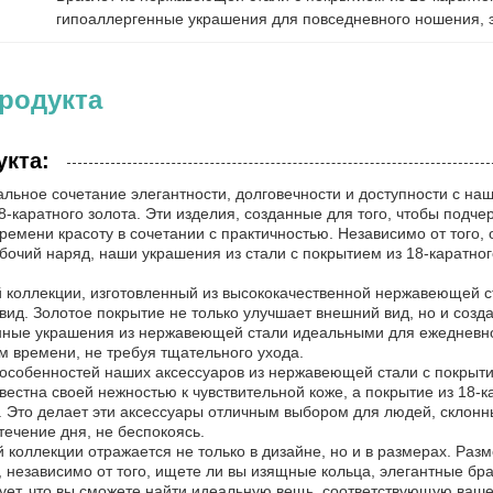
гипоаллергенные украшения для повседневного ношения
, 
родукта
укта:
альное сочетание элегантности, долговечности и доступности с 
8-каратного золота. Эти изделия, созданные для того, чтобы подче
ремени красоту в сочетании с практичностью. Независимо от того,
абочий наряд, наши украшения из стали с покрытием из 18-каратно
.
коллекции, изготовленный из высококачественной нержавеющей ст
ид. Золотое покрытие не только улучшает внешний вид, но и созда
ные украшения из нержавеющей стали идеальными для ежедневного
м времени, не требуя тщательного ухода.
собенностей наших аксессуаров из нержавеющей стали с покрытием
естна своей нежностью к чувствительной коже, а покрытие из 18-
. Это делает эти аксессуары отличным выбором для людей, склонн
ечение дня, не беспокоясь.
коллекции отражается не только в дизайне, но и в размерах. Разм
, независимо от того, ищете ли вы изящные кольца, элегантные бр
рует, что вы сможете найти идеальную вещь, соответствующую ва