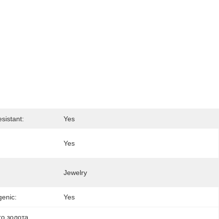
sistant:
Yes
Yes
Jewelry
genic:
Yes
го золота
, 