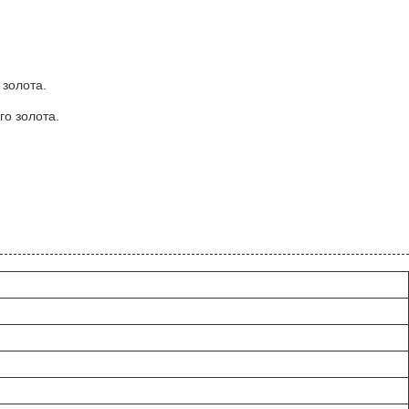
 золота.
го золота.