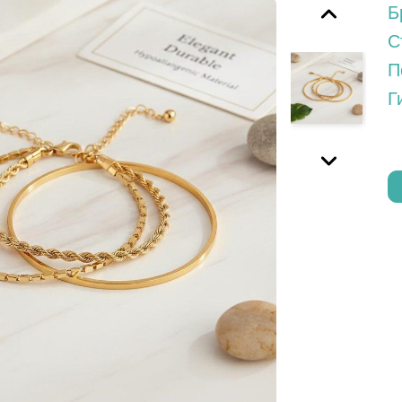
Б
С
П
Г