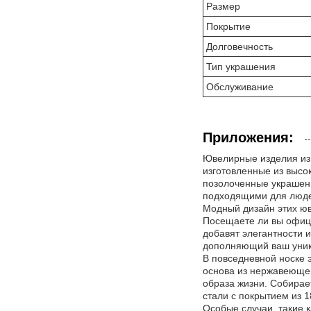
Размер
Покрытие
Долговечность
Тип украшения
Обслуживание
Приложения:
Ювелирные изделия из 
изготовленные из высо
позолоченные украшени
подходящими для людей
Модный дизайн этих юв
Посещаете ли вы офиц
добавят элегантности 
дополняющий ваш уник
В повседневной носке 
основа из нержавеющей
образа жизни. Собирае
стали с покрытием из 
Особые случаи, такие 