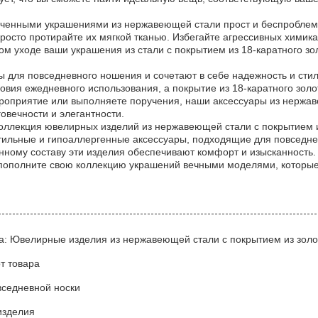
ченными украшениями из нержавеющей стали прост и беспроблеме
росто протирайте их мягкой тканью. Избегайте агрессивных химика
ом уходе ваши украшения из стали с покрытием из 18-каратного з
ы для повседневного ношения и сочетают в себе надежность и ст
овия ежедневного использования, а покрытие из 18-каратного зо
оприятие или выполняете поручения, наши аксессуары из нержаве
овечности и элегантности.
оллекция ювелирных изделий из нержавеющей стали с покрытием и
тильные и гипоаллергенные аксессуары, подходящие для повседне
нному составу эти изделия обеспечивают комфорт и изысканность.
пополните свою коллекцию украшений вечными моделями, которые
а: Ювелирные изделия из нержавеющей стали с покрытием из золо
т товара
вседневной носки
изделия