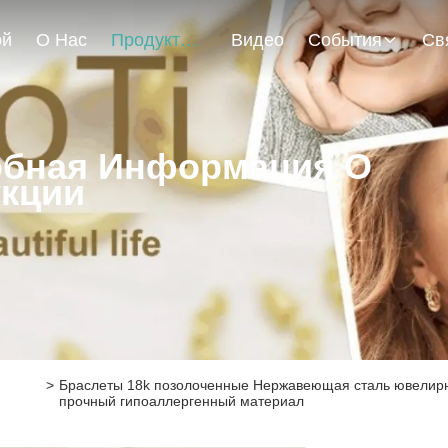
ой
О Нас
Продукты
Видео
События
бная Информация О
кции
>
Браслеты 18k позолоченные Нержавеющая сталь ювелирн
прочный гипоаллергенный материал