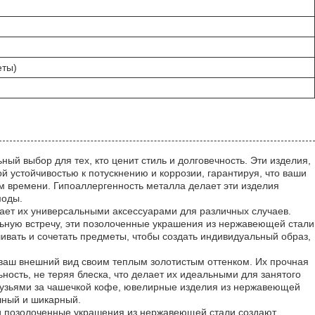
еты)
й выбор для тех, кто ценит стиль и долговечность. Эти изделия,
 устойчивостью к потускнению и коррозии, гарантируя, что ваши
 времени. Гипоаллергенность металла делает эти изделия
моды.
лает их универсальными аксессуарами для различных случаев.
ную встречу, эти позолоченные украшения из нержавеющей стали
вать и сочетать предметы, чтобы создать индивидуальный образ,
 ваш внешний вид своим теплым золотистым оттенком. Их прочная
ность, не теряя блеска, что делает их идеальными для занятого
друзьями за чашечкой кофе, ювелирные изделия из нержавеющей
чный и шикарный.
Эти позолоченные украшения из нержавеющей стали создают