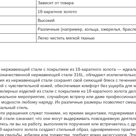
Зависит от товара
18-каратное золото
Высокий
Различные (например, кольца, ожерелья, брасл
Легко чистить мягкой тканью
нержавеющей стали с покрытием из 18-каратного золота — идеальны
кокачественной нержавеющей стали 316L, обладают исключительной
я из нержавеющей стали сохранят свой сияющий блеск с течением
 с чувствительной кожей, обеспечивая комфорт без ущерба для 
елирных изделий из стали с покрытием из 18-каратного золота де
иальное мероприятие, случайную встречу или даже профессиональ
и модности любому наряду. Их различные размеры позволяют смеши
альный стиль.
эти украшения служат тонкими, но яркими акцентами, подчеркивая
 стали означает, что они могут выдерживать повседневную деятель
тесь ли вы на работу, выполняете поручения или встречаетесь с 
18-каратного золота создают стильный образ, одновременно практи
как свадьбы, юбилеи или торжества, требуют ярких аксессуаров. 