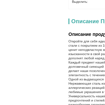
Выделить:
Описание П
Описание прод
Откройте для себя иде
стали с покрытием из 1
ценит неподвластную в
изысканности в свой р
дополнят любой наряд
Каждый предмет нашей 
долговечный сияющий в
делает наши позолочен
элегантность с течение
Одной из выдающихся о
Нержавеющая сталь изв
аллергических реакций
любимые украшения в т
Универсальность нашей 
предпочтений и стилей
разнообразие гаранти