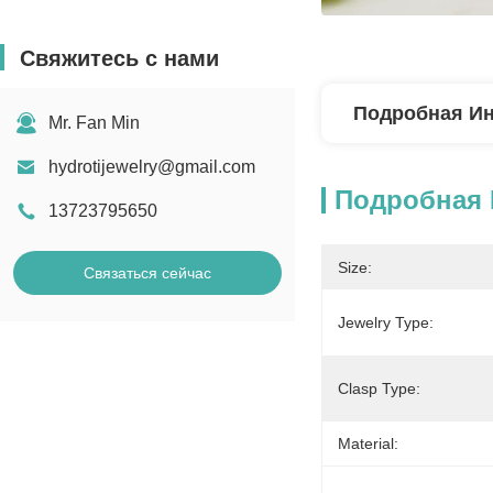
Свяжитесь с нами
Подробная И
Mr. Fan Min
hydrotijewelry@gmail.com
Подробная
13723795650
Size:
Связаться сейчас
Jewelry Type:
Clasp Type:
Material: