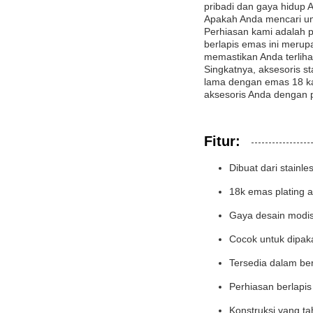
pribadi dan gaya hidup 
Apakah Anda mencari unt
Perhiasan kami adalah p
berlapis emas ini meru
memastikan Anda terliha
Singkatnya, aksesoris st
lama dengan emas 18 ka
aksesoris Anda dengan pe
Fitur:
Dibuat dari stainle
18k emas plating a
Gaya desain modis
Cocok untuk dipak
Tersedia dalam be
Perhiasan berlapis
Konstruksi yang t