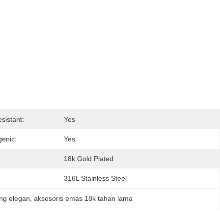
sistant:
Yes
genic:
Yes
18k Gold Plated
316L Stainless Steel
ang elegan
, 
aksesoris emas 18k tahan lama