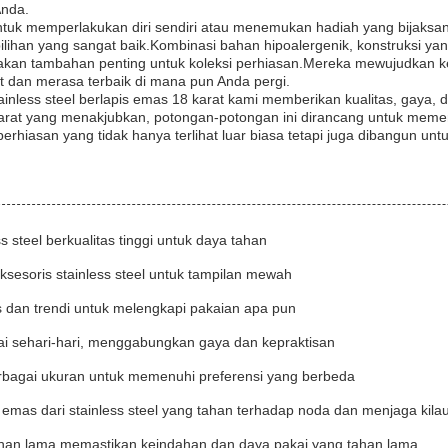
Anda.
uk memperlakukan diri sendiri atau menemukan hadiah yang bijaksana
ilihan yang sangat baik.Kombinasi bahan hipoalergenik, konstruksi y
pakan tambahan penting untuk koleksi perhiasan.Mereka mewujudkan
t dan merasa terbaik di mana pun Anda pergi.
ainless steel berlapis emas 18 karat kami memberikan kualitas, gaya, 
rat yang menakjubkan, potongan-potongan ini dirancang untuk meme
rhiasan yang tidak hanya terlihat luar biasa tetapi juga dibangun unt
ss steel berkualitas tinggi untuk daya tahan
ksesoris stainless steel untuk tampilan mewah
 dan trendi untuk melengkapi pakaian apa pun
ai sehari-hari, menggabungkan gaya dan kepraktisan
rbagai ukuran untuk memenuhi preferensi yang berbeda
 emas dari stainless steel yang tahan terhadap noda dan menjaga kila
ahan lama memastikan keindahan dan daya pakai yang tahan lama