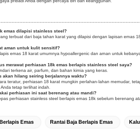
gaya pribadi Anda dengan percaya diri dan keanggunan.
k emas dilapisi stainless steel?
 yang terbuat dari baja tahan karat yang dilapisi dengan lapisan ema
t aman untuk kulit sensitif?
erlapis emas 18 karat umumnya hypoallergenic dan aman untuk kebanyaka
us merawat perhiasan 18k emas berlapis stainless steel saya?
hindari terkena air, parfum, dan bahan kimia yang keras.
s akan hilang seiring berjalannya waktu?
ra teratur, perhiasan 18 karat mungkin perlahan-lahan memudar, t
nda tetap terlihat indah.
kai perhiasan ini saat berenang atau mandi?
epas perhiasan stainless steel berlapis emas 18k sebelum berenang 
Berlapis Emas
Rantai Baja Berlapis Emas
Kalu