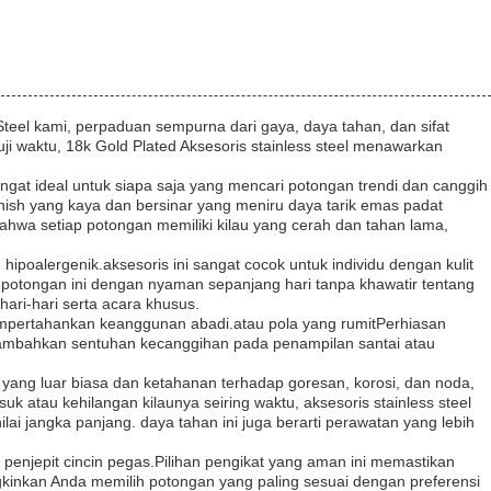
teel kami, perpaduan sempurna dari gaya, daya tahan, dan sifat
i waktu, 18k Gold Plated Aksesoris stainless steel menawarkan
sangat ideal untuk siapa saja yang mencari potongan trendi dan canggih
sh yang kaya dan bersinar yang meniru daya tarik emas padat
wa setiap potongan memiliki kilau yang cerah dan tahan lama,
hipoalergenik.aksesoris ini sangat cocok untuk individu dengan kulit
ai potongan ini dengan nyaman sepanjang hari tanpa khawatir tentang
hari-hari serta acara khusus.
empertahankan keanggunan abadi.atau pola yang rumitPerhiasan
nambahkan sentuhan kecanggihan pada penampilan santai atau
n yang luar biasa dan ketahanan terhadap goresan, korosi, dan noda,
 atau kehilangan kilaunya seiring waktu, aksesoris stainless steel
i jangka panjang. daya tahan ini juga berarti perawatan yang lebih
an penjepit cincin pegas.Pilihan pengikat yang aman ini memastikan
gkinkan Anda memilih potongan yang paling sesuai dengan preferensi