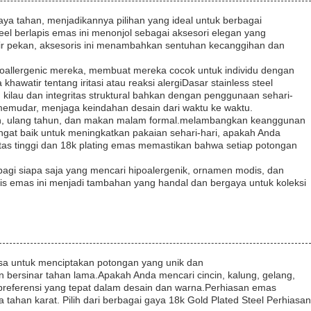
a tahan, menjadikannya pilihan yang ideal untuk berbagai
el berlapis emas ini menonjol sebagai aksesori elegan yang
hir pekan, aksesoris ini menambahkan sentuhan kecanggihan dan
ypoallergenic mereka, membuat mereka cocok untuk individu dengan
khawatir tentang iritasi atau reaksi alergiDasar stainless steel
lau dan integritas struktural bahkan dengan penggunaan sehari-
emudar, menjaga keindahan desain dari waktu ke waktu.
kahan, ulang tahun, dan makan malam formal.melambangkan keanggunan
ngat baik untuk meningkatkan pakaian sehari-hari, apakah Anda
itas tinggi dan 18k plating emas memastikan bahwa setiap potongan
 bagi siapa saja yang mencari hipoalergenik, ornamen modis, dan
pis emas ini menjadi tambahan yang handal dan bergaya untuk koleksi
asa untuk menciptakan potongan yang unik dan
n bersinar tahan lama.Apakah Anda mencari cincin, kalung, gelang,
 preferensi yang tepat dalam desain dan warna.Perhiasan emas
han karat. Pilih dari berbagai gaya 18k Gold Plated Steel Perhiasan