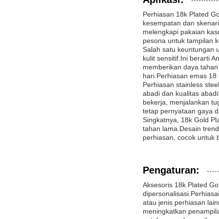
Perhiasan 18k Plated Go
kesempatan dan skenario
melengkapi pakaian kas
pesona untuk tampilan 
Salah satu keuntungan u
kulit sensitif.Ini berart
memberikan daya tahan 
hari.Perhiasan emas 18
Perhiasan stainless ste
abadi dan kualitas abad
bekerja, menjalankan tu
tetap pernyataan gaya 
Singkatnya, 18k Gold Pla
tahan lama.Desain trend
perhiasan, cocok untuk 
Pengaturan:
Aksesoris 18k Plated Go
dipersonalisasi.Perhias
atau jenis perhiasan la
meningkatkan penampila