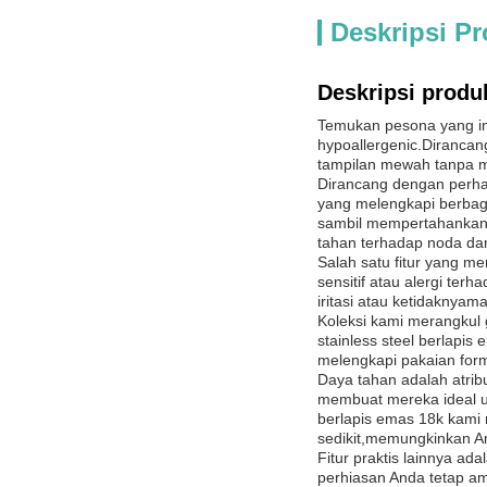
Deskripsi P
Deskripsi produ
Temukan pesona yang ind
hypoallergenic.Dirancan
tampilan mewah tanpa m
Dirancang dengan perhati
yang melengkapi berbag
sambil mempertahankan 
tahan terhadap noda dan
Salah satu fitur yang me
sensitif atau alergi te
iritasi atau ketidaknyam
Koleksi kami merangkul
stainless steel berlap
melengkapi pakaian for
Daya tahan adalah atrib
membuat mereka ideal un
berlapis emas 18k kami 
sedikit,memungkinkan A
Fitur praktis lainnya ad
perhiasan Anda tetap am