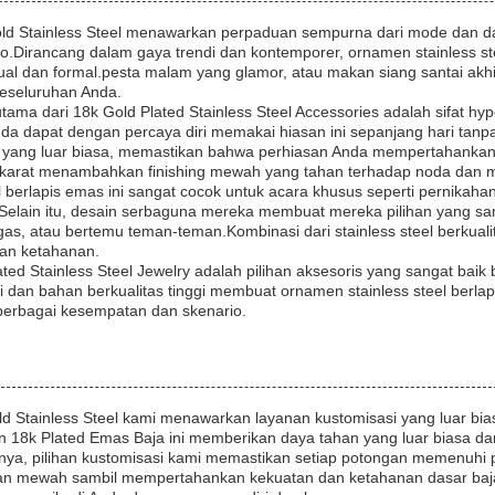
ld Stainless Steel menawarkan perpaduan sempurna dari mode dan day
.Dirancang dalam gaya trendi dan kontemporer, ornamen stainless ste
ual dan formal.pesta malam yang glamor, atau makan siang santai ak
keseluruhan Anda.
tama dari 18k Gold Plated Stainless Steel Accessories adalah sifat h
i Anda dapat dengan percaya diri memakai hiasan ini sepanjang hari tanpa 
yang luar biasa, memastikan bahwa perhiasan Anda mempertahankan ki
 karat menambahkan finishing mewah yang tahan terhadap noda dan m
el berlapis emas ini sangat cocok untuk acara khusus seperti perni
iSelain itu, desain serbaguna mereka membuat mereka pilihan yang sa
gas, atau bertemu teman-teman.Kombinasi dari stainless steel berkual
dan ketahanan.
ted Stainless Steel Jewelry adalah pilihan aksesoris yang sangat baik
i dan bahan berkualitas tinggi membuat ornamen stainless steel berla
berbagai kesempatan dan skenario.
ld Stainless Steel kami menawarkan layanan kustomisasi yang luar bi
an 18k Plated Emas Baja ini memberikan daya tahan yang luar biasa da
innya, pilihan kustomisasi kami memastikan setiap potongan memenuhi
n mewah sambil mempertahankan kekuatan dan ketahanan dasar baja ta