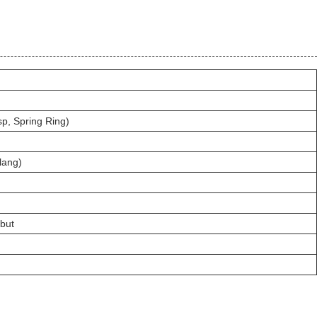
p, Spring Ring)
lang)
but