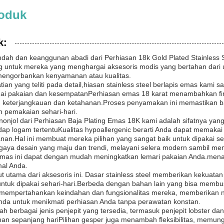
roduk
k:
ah dan keanggunan abadi dari Perhiasan 18k Gold Plated Stainless S
g untuk mereka yang menghargai aksesoris modis yang bertahan dari uj
engorbankan kenyamanan atau kualitas.
an yang teliti pada detail,hiasan stainless steel berlapis emas kami 
ai pakaian dan kesempatanPerhiasan emas 18 karat menambahkan fini
keterjangkauan dan ketahanan.Proses penyamakan ini memastikan bah
 pemakaian sehari-hari.
nonjol dari Perhiasan Baja Plating Emas 18K kami adalah sifatnya yang 
rhadap logam tertentuKualitas hypoallergenic berarti Anda dapat memak
anan.Hal ini membuat mereka pilihan yang sangat baik untuk dipakai se
 gaya desain yang maju dan trendi, melayani selera modern sambil m
is emas ini dapat dengan mudah meningkatkan lemari pakaian Anda.me
mal Anda.
ut utama dari aksesoris ini. Dasar stainless steel memberikan kekuata
tuk dipakai sehari-hari.Berbeda dengan bahan lain yang bisa membusuk
mempertahankan keindahan dan fungsionalitas mereka, memberikan nila
nda untuk menikmati perhiasan Anda tanpa perawatan konstan.
alah berbagai jenis penjepit yang tersedia, termasuk penjepit lobster d
an sepanjang hariPilihan gesper juga menambah fleksibilitas, memun