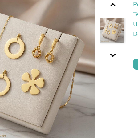
P
T
U
D