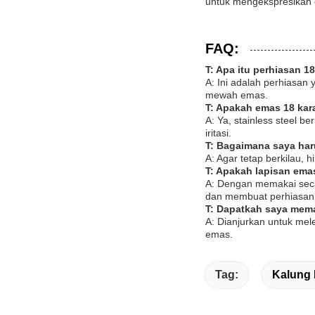
untuk mengekspresikan 
FAQ:
T: Apa itu perhiasan 18
A: Ini adalah perhiasan
mewah emas.
T: Apakah emas 18 kara
A: Ya, stainless steel b
iritasi.
T: Bagaimana saya har
A: Agar tetap berkilau, 
T: Apakah lapisan ema
A: Dengan memakai seca
dan membuat perhiasan A
T: Dapatkah saya mema
A: Dianjurkan untuk mel
emas.
Tag:
Kalung 