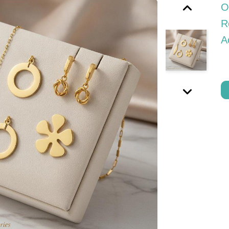
O
R
A