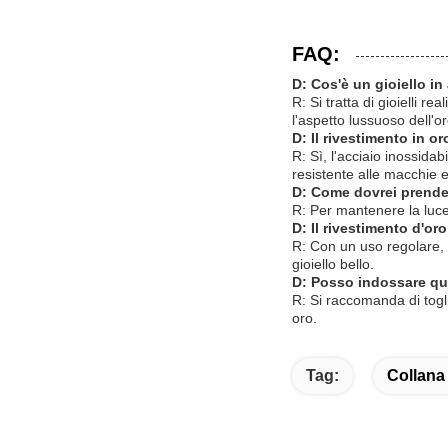
FAQ:
D: Cos'è un gioiello in
R: Si tratta di gioielli r
l'aspetto lussuoso dell'or
D: Il rivestimento in or
R: Sì, l'acciaio inossidab
resistente alle macchie e a
D: Come dovrei prenderm
R: Per mantenere la luce
D: Il rivestimento d'or
R: Con un uso regolare, 
gioiello bello.
D: Posso indossare que
R: Si raccomanda di togli
oro.
Tag:
Collana