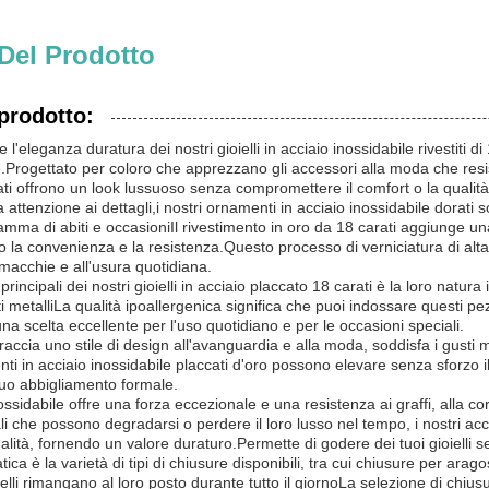
Del Prodotto
prodotto:
 e l'eleganza duratura dei nostri gioielli in acciaio inossidabile rivestiti d
e.Progettato per coloro che apprezzano gli accessori alla moda che resis
ati offrono un look lussuoso senza compromettere il comfort o la qualità
attenzione ai dettagli,i nostri ornamenti in acciaio inossidabile dorati 
a di abiti e occasioniIl rivestimento in oro da 18 carati aggiunge una f
a convenienza e la resistenza.Questo processo di verniciatura di alta 
 macchie e all'usura quotidiana.
principali dei nostri gioielli in acciaio placcato 18 carati è la loro natu
rti metalliLa qualità ipoallergenica significa che puoi indossare questi p
na scelta eccellente per l'uso quotidiano e per le occasioni speciali.
raccia uno stile di design all'avanguardia e alla moda, soddisfa i gus
i in acciaio inossidabile placcati d'oro possono elevare senza sforzo i
tuo abbigliamento formale.
ossidabile offre una forza eccezionale e una resistenza ai graffi, alla co
iali che possono degradarsi o perdere il loro lusso nel tempo, i nostri a
nalità, fornendo un valore duraturo.Permette di godere dei tuoi gioiell
atica è la varietà di tipi di chiusure disponibili, tra cui chiusure per ar
ielli rimangano al loro posto durante tutto il giornoLa selezione di chiu