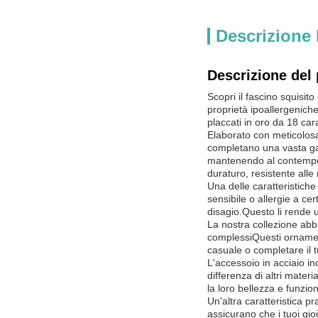
Descrizione 
Descrizione del 
Scopri il fascino squisito
proprietà ipoallergenich
placcati in oro da 18 car
Elaborato con meticolosa 
completano una vasta gamm
mantenendo al contempo l
duraturo, resistente alle
Una delle caratteristiche 
sensibile o allergie a ce
disagio.Questo li rende u
La nostra collezione abb
complessiQuesti ornament
casuale o completare il 
L'accessoio in acciaio in
differenza di altri mater
la loro bellezza e funzio
Un'altra caratteristica pr
assicurano che i tuoi gio