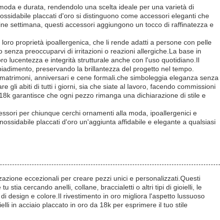
di moda e durata, rendendolo una scelta ideale per una varietà di
ossidabile placcati d'oro si distinguono come accessori eleganti che
ine settimana, questi accessori aggiungono un tocco di raffinatezza e
a loro proprietà ipoallergenica, che li rende adatti a persone con pelle
 senza preoccuparvi di irritazioni o reazioni allergiche.La base in
ro lucentezza e integrità strutturale anche con l'uso quotidiano.Il
sbiadimento, preservando la brillantezza del progetto nel tempo.
me matrimoni, anniversari e cene formali.che simboleggia eleganza senza
e gli abiti di tutti i giorni, sia che siate al lavoro, facendo commissioni
o 18k garantisce che ogni pezzo rimanga una dichiarazione di stile e
 accessori per chiunque cerchi ornamenti alla moda, ipoallergenici e
inossidabile placcati d'oro un'aggiunta affidabile e elegante a qualsiasi
izzazione eccezionali per creare pezzi unici e personalizzati.Questi
tia cercando anelli, collane, braccialetti o altri tipi di gioielli, le
i design e colore.Il rivestimento in oro migliora l'aspetto lussuoso
elli in acciaio placcato in oro da 18k per esprimere il tuo stile