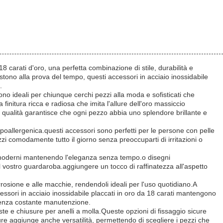
i 18 carati d'oro, una perfetta combinazione di stile, durabilità e
tono alla prova del tempo, questi accessori in acciaio inossidabile
.
sono ideali per chiunque cerchi pezzi alla moda e sofisticati che
initura ricca e radiosa che imita l'allure dell'oro massiccio
qualità garantisce che ogni pezzo abbia uno splendore brillante e
ra ipoallergenica.questi accessori sono perfetti per le persone con pelle
ezzi comodamente tutto il giorno senza preoccuparti di irritazioni o
ti moderni mantenendo l'eleganza senza tempo.o disegni
l vostro guardaroba.aggiungere un tocco di raffinatezza all'aspetto
rrosione e alle macchie, rendendoli ideali per l'uso quotidiano.A
ccessori in acciaio inossidabile placcati in oro da 18 carati mantengono
i senza costante manutenzione.
agoste e chiusure per anelli a molla.Queste opzioni di fissaggio sicure
sure aggiunge anche versatilità, permettendo di scegliere i pezzi che