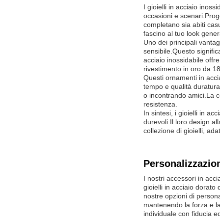
I gioielli in acciaio ino
occasioni e scenari.Prog
completano sia abiti cas
fascino al tuo look gener
Uno dei principali vantag
sensibile.Questo signific
acciaio inossidabile offr
rivestimento in oro da 1
Questi ornamenti in acci
tempo e qualità duraturaIn
o incontrando amici.La co
resistenza.
In sintesi, i gioielli in 
durevoli.Il loro design a
collezione di gioielli, a
Personalizzazio
I nostri accessori in acc
gioielli in acciaio dorato
nostre opzioni di persona
mantenendo la forza e la r
individuale con fiducia 