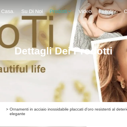
Casa.
Su Di Noi
Prodotti
Video
Eventi
C
Dettagli Dei Prodotti
>
Ornamenti in acciaio inossidabile placcati d'oro resistenti al deter
elegante