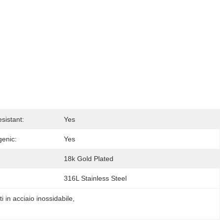
sistant:
Yes
genic:
Yes
18k Gold Plated
316L Stainless Steel
 in acciaio inossidabile
, 