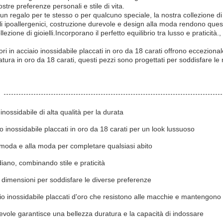
stre preferenze personali e stile di vita.
un regalo per te stesso o per qualcuno speciale, la nostra collezione di g
i ipoallergenici, costruzione durevole e design alla moda rendono questi
llezione di gioielli.Incorporano il perfetto equilibrio tra lusso e pratici
sori in acciaio inossidabile placcati in oro da 18 carati offrono ecceziona
tura in oro da 18 carati, questi pezzi sono progettati per soddisfare le
inossidabile di alta qualità per la durata
io inossidabile placcati in oro da 18 carati per un look lussuoso
a moda e alla moda per completare qualsiasi abito
idiano, combinando stile e praticità
e dimensioni per soddisfare le diverse preferenze
io inossidabile placcati d'oro che resistono alle macchie e mantengono
evole garantisce una bellezza duratura e la capacità di indossare