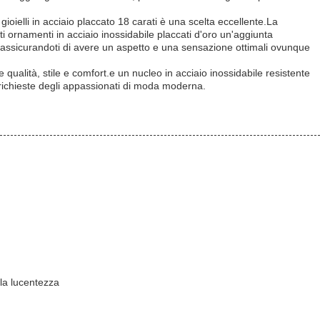
ioielli in acciaio placcato 18 carati è una scelta eccellente.La
 ornamenti in acciaio inossidabile placcati d'oro un'aggiunta
tà., assicurandoti di avere un aspetto e una sensazione ottimali ovunque
le qualità, stile e comfort.e un nucleo in acciaio inossidabile resistente
 richieste degli appassionati di moda moderna.
 la lucentezza