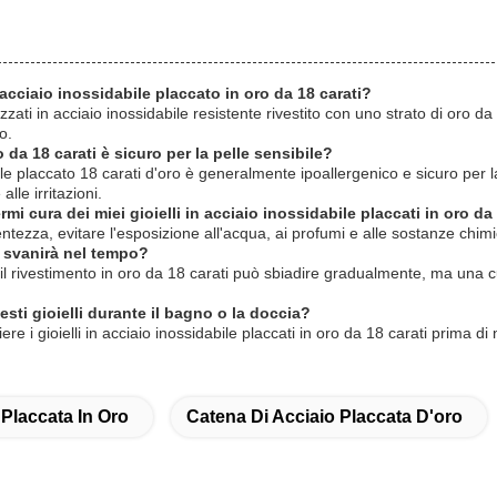
 acciaio inossidabile placcato in oro da 18 carati?
ealizzati in acciaio inossidabile resistente rivestito con uno strato di oro
o.
o da 18 carati è sicuro per la pelle sensibile?
ile placcato 18 carati d'oro è generalmente ipoallergenico e sicuro per la 
lle irritazioni.
i cura dei miei gioielli in acciaio inossidabile placcati in oro da
ntezza, evitare l'esposizione all'acqua, ai profumi e alle sostanze chim
o svanirà nel tempo?
il rivestimento in oro da 18 carati può sbiadire gradualmente, ma una 
sti gioielli durante il bagno o la doccia?
ere i gioielli in acciaio inossidabile placcati in oro da 18 carati prima d
 Placcata In Oro
Catena Di Acciaio Placcata D'oro