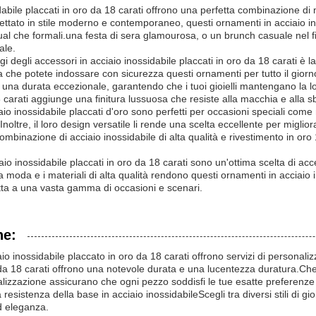
ssidabile placcati in oro da 18 carati offrono una perfetta combinazione 
ettato in stile moderno e contemporaneo, questi ornamenti in acciaio in
ual che formali.una festa di sera glamourosa, o un brunch casuale nel f
ale.
gi degli accessori in acciaio inossidabile placcati in oro da 18 carati è l
a che potete indossare con sicurezza questi ornamenti per tutto il giorno
e una durata eccezionale, garantendo che i tuoi gioielli mantengano la lo
8 carati aggiunge una finitura lussuosa che resiste alla macchia e alla 
aio inossidabile placcati d'oro sono perfetti per occasioni speciali co
oltre, il loro design versatile li rende una scelta eccellente per migliorar
mbinazione di acciaio inossidabile di alta qualità e rivestimento in or
acciaio inossidabile placcati in oro da 18 carati sono un'ottima scelta di
lla moda e i materiali di alta qualità rendono questi ornamenti in acciaio 
datta a una vasta gamma di occasioni e scenari.
ne:
iaio inossidabile placcato in oro da 18 carati offrono servizi di personal
 da 18 carati offrono una notevole durata e una lucentezza duratura.Che tu s
lizzazione assicurano che ogni pezzo soddisfi le tue esatte preferenze d
esistenza della base in acciaio inossidabileScegli tra diversi stili di gioi
ed eleganza.