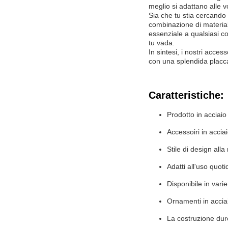
meglio si adattano alle vo
Sia che tu stia cercando 
combinazione di material
essenziale a qualsiasi co
tu vada.
In sintesi, i nostri acces
con una splendida placca
Caratteristiche:
Prodotto in acciaio 
Accessoiri in accia
Stile di design all
Adatti all'uso quot
Disponibile in vari
Ornamenti in accia
La costruzione dur