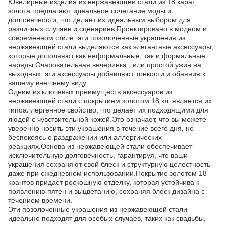
Ювелирные изделия из нержавеющей стали из 18 карат
золота предлагают идеальное сочетание моды и
долговечности, что делает их идеальным выбором для
различных случаев и сценариев.Проектировано в модном и
современном стиле, эти позолоченные украшения из
нержавеющей стали выделяются как элегантные аксессуары,
которые дополняют как неформальные, так и формальные
наряды.Очаровательная вечеринка., или простой ужин на
выходных, эти аксессуары добавляют тонкости и обаяния к
вашему внешнему виду.
Одним из ключевых преимуществ аксессуаров из
нержавеющей стали с покрытием золотом 18 кл. является их
гипоаллергенное свойство, что делает их подходящими для
людей с чувствительной кожей.Это означает, что вы можете
уверенно носить эти украшения в течение всего дня, не
беспокоясь о раздражении или аллергических
реакциях.Основа из нержавеющей стали обеспечивает
исключительную долговечность, гарантируя, что ваши
украшения сохраняют свой блеск и структурную целостность
даже при ежедневном использовании.Покрытие золотом 18
крантов придает роскошную отделку, которая устойчива к
появлению пятен и выцветанию, сохраняя блеск дизайна с
течением времени.
Эти позолоченные украшения из нержавеющей стали
идеально подходят для особых случаев, таких как свадьбы,