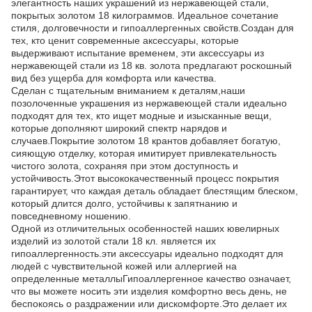
элегантность наших украшений из нержавеющей стали,
покрытых золотом 18 килограммов. Идеальное сочетание
стиля, долговечности и гипоаллергенных свойств.Создан для
тех, кто ценит современные аксессуары, которые
выдерживают испытание временем, эти аксессуары из
нержавеющей стали из 18 кв. золота предлагают роскошный
вид без ущерба для комфорта или качества.
Сделан с тщательным вниманием к деталям,наши
позолоченные украшения из нержавеющей стали идеально
подходят для тех, кто ищет модные и изысканные вещи,
которые дополняют широкий спектр нарядов и
случаев.Покрытие золотом 18 крантов добавляет богатую,
сияющую отделку, которая имитирует привлекательность
чистого золота, сохраняя при этом доступность и
устойчивость.Этот высококачественный процесс покрытия
гарантирует, что каждая деталь обладает блестящим блеском,
который длится долго, устойчивы к запятнанию и
повседневному ношению.
Одной из отличительных особенностей наших ювелирных
изделий из золотой стали 18 кл. является их
гипоаллергенность.эти аксессуары идеально подходят для
людей с чувствительной кожей или аллергией на
определенные металлыГипоаллергенное качество означает,
что вы можете носить эти изделия комфортно весь день, не
беспокоясь о раздражении или дискомфорте.Это делает их