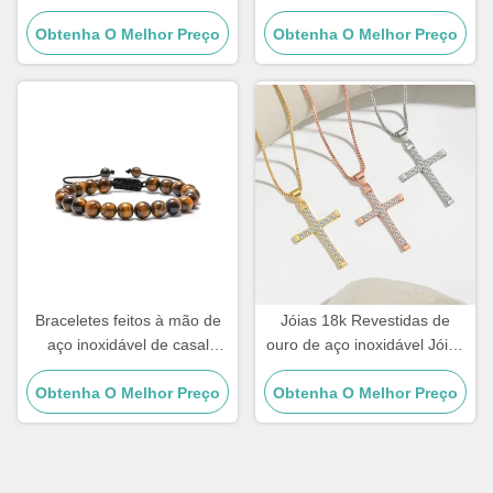
Braceletes de diamantes
inoxidável homens joias cruz
Obtenha O Melhor Preço
dourados Braceletes de
Obtenha O Melhor Preço
pendente cadeias
mulheres
Braceletes feitos à mão de
Jóias 18k Revestidas de
aço inoxidável de casal
ouro de aço inoxidável Jóias
Homens Tiger Eye Stone
Mulher Choker Cruz
Obtenha O Melhor Preço
Bracelet de contas
Obtenha O Melhor Preço
Necklace 20 polegadas