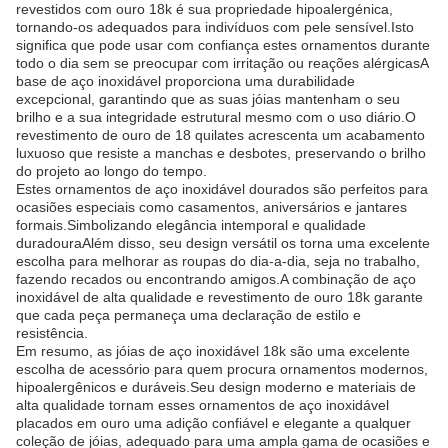
revestidos com ouro 18k é sua propriedade hipoalergénica,
tornando-os adequados para indivíduos com pele sensível.Isto
significa que pode usar com confiança estes ornamentos durante
todo o dia sem se preocupar com irritação ou reações alérgicasA
base de aço inoxidável proporciona uma durabilidade
excepcional, garantindo que as suas jóias mantenham o seu
brilho e a sua integridade estrutural mesmo com o uso diário.O
revestimento de ouro de 18 quilates acrescenta um acabamento
luxuoso que resiste a manchas e desbotes, preservando o brilho
do projeto ao longo do tempo.
Estes ornamentos de aço inoxidável dourados são perfeitos para
ocasiões especiais como casamentos, aniversários e jantares
formais.Simbolizando elegância intemporal e qualidade
duradouraAlém disso, seu design versátil os torna uma excelente
escolha para melhorar as roupas do dia-a-dia, seja no trabalho,
fazendo recados ou encontrando amigos.A combinação de aço
inoxidável de alta qualidade e revestimento de ouro 18k garante
que cada peça permaneça uma declaração de estilo e
resistência.
Em resumo, as jóias de aço inoxidável 18k são uma excelente
escolha de acessório para quem procura ornamentos modernos,
hipoalergênicos e duráveis.Seu design moderno e materiais de
alta qualidade tornam esses ornamentos de aço inoxidável
placados em ouro uma adição confiável e elegante a qualquer
coleção de jóias, adequado para uma ampla gama de ocasiões e