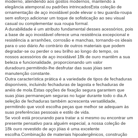
moderno, atendendo aos gostos modernos, mantendo a
elegância atemporal.ou padrões intrincadosEsta coleção de
ornamentação de aço inoxidável pode elevar o teu guarda-roupa
sem esforço.adicionar um toque de sofisticação ao seu visual
casual ou complementar sua roupa formal.
A durabilidade é um atributo fundamental desses acessórios, pois
a base de aço inoxidável oferece uma resistência excepcional e
resistência a arranhões, corrosão e manchas, tornando-os ideais
para o uso diário.Ao contrário de outros materiais que podem
degradar-se ou perder o seu brilho ao longo do tempo, os
nossos acessórios de aço inoxidável 18k de ouro mantêm a sua
beleza e funcionalidade, proporcionando um valor
duradouro.permitindo-lhe desfrutar das suas jóias sem
manutenção constante.
Outra característica prática é a variedade de tipos de fechaduras
disponíveis, incluindo fechaduras de lagosta e fechaduras de
anéis de mola.Estas opções de fixação segura garantem que
suas jóias permaneçam seguras no lugar durante todo o dia.A
seleção de fechaduras também acrescenta versatilidade,
permitindo que você escolha peças que melhor se adequam às
suas preferências pessoais e estilo de vida.
Se você está procurando para tratar a si mesmo ou encontrar um
presente pensativo para alguém especial, a nossa coleção de
18k ouro revestido de aço jóias é uma excelente
escolha.Combinação de materiais hipoalergênicos, construção