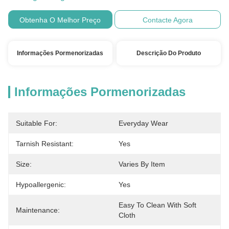
Obtenha O Melhor Preço
Contacte Agora
Informações Pormenorizadas
Descrição Do Produto
Informações Pormenorizadas
Suitable For:
Everyday Wear
Tarnish Resistant:
Yes
Size:
Varies By Item
Hypoallergenic:
Yes
Easy To Clean With Soft 
Maintenance:
Cloth