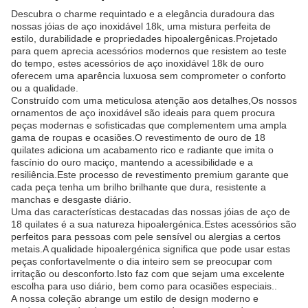
Descubra o charme requintado e a elegância duradoura das
nossas jóias de aço inoxidável 18k, uma mistura perfeita de
estilo, durabilidade e propriedades hipoalergênicas.Projetado
para quem aprecia acessórios modernos que resistem ao teste
do tempo, estes acessórios de aço inoxidável 18k de ouro
oferecem uma aparência luxuosa sem comprometer o conforto
ou a qualidade.
Construído com uma meticulosa atenção aos detalhes,Os nossos
ornamentos de aço inoxidável são ideais para quem procura
peças modernas e sofisticadas que complementem uma ampla
gama de roupas e ocasiões.O revestimento de ouro de 18
quilates adiciona um acabamento rico e radiante que imita o
fascínio do ouro maciço, mantendo a acessibilidade e a
resiliência.Este processo de revestimento premium garante que
cada peça tenha um brilho brilhante que dura, resistente a
manchas e desgaste diário.
Uma das características destacadas das nossas jóias de aço de
18 quilates é a sua natureza hipoalergénica.Estes acessórios são
perfeitos para pessoas com pele sensível ou alergias a certos
metais.A qualidade hipoalergénica significa que pode usar estas
peças confortavelmente o dia inteiro sem se preocupar com
irritação ou desconforto.Isto faz com que sejam uma excelente
escolha para uso diário, bem como para ocasiões especiais..
A nossa coleção abrange um estilo de design moderno e