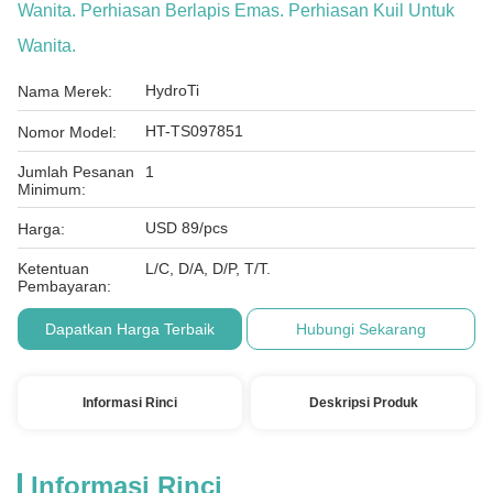
Wanita. Perhiasan Berlapis Emas. Perhiasan Kuil Untuk
Wanita.
HydroTi
Nama Merek:
HT-TS097851
Nomor Model:
Jumlah Pesanan
1
Minimum:
USD 89/pcs
Harga:
Ketentuan
L/C, D/A, D/P, T/T.
Pembayaran:
Dapatkan Harga Terbaik
Hubungi Sekarang
Informasi Rinci
Deskripsi Produk
Informasi Rinci