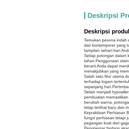
Deskripsi P
Deskripsi produ
Temukan pesona indah da
dan kontemporer yang t
tampilan sehari-hari An
Setiap potongan dalam k
tahan.Penggunaan stainl
berarti Anda dapat meni
menakjubkan yang mema
Salah satu fitur utama d
terhadap logam tertentu
sepanjang hari.Pertimb
Selain menjadi hypoalle
pembuatan memastikan b
berubah warna, potonga
tetap terlihat baru dan
Kepraktisan Perhiasan B
fungsi perhiasan tetap
pegangan kuat dari gaga
Penggemar fashion akan 