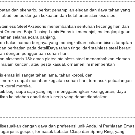
mpatan dan skenario, berkat penampilan elegan dan daya tahan yang
han abadi emas dengan kekuatan dan ketahanan stainless steel,
d Stainless Steel Aksesoris menambahkan sentuhan kecanggihan dan
t Ornamen Baja Rinsing Lapis Emas ini menonjol, melengkapi gaun
yaman selama acara panjang.
ksen halus namun bergaya yang meningkatkan pakaian bisnis.tampilan
 perhatian pada detailDaya tahan tinggi dari stainless steel berarti
an dengan penggunaan sehari-hari.
an aksesoris 18k emas plated stainless steel.menambahkan elemen
, malam kencan, atau pesta kasual, ornamen ini memberikan
pis emas ini sangat tahan lama, tahan korosi, dan
rti mereka dapat menahan kegiatan sehari-hari, termasuk petualangan
truktural mereka.
 baik bagi siapa saja yang ingin menggabungkan keanggunan, daya
ikan keindahan abadi dan kinerja yang dapat diandalkan.
isesuaikan dengan gaya dan preferensi unik Anda.Ini Perhiasan Emas
bagai jenis gesper, termasuk Lobster Clasp dan Spring Ring, yang