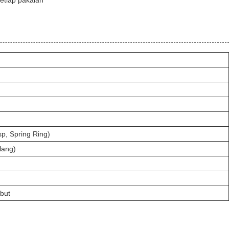
etiap pakaian
p, Spring Ring)
lang)
but