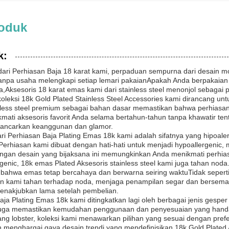
roduk
k:
ri Perhiasan Baja 18 karat kami, perpaduan sempurna dari desain mod
anpa usaha melengkapi setiap lemari pakaianApakah Anda berpakaia
da,Aksesoris 18 karat emas kami dari stainless steel menonjol sebagai
oleksi 18k Gold Plated Stainless Steel Accessories kami dirancang unt
ess steel premium sebagai bahan dasar memastikan bahwa perhiasan s
kmati aksesoris favorit Anda selama bertahun-tahun tanpa khawatir te
ncarkan keanggunan dan glamor.
ari Perhiasan Baja Plating Emas 18k kami adalah sifatnya yang hipoalerg
Perhiasan kami dibuat dengan hati-hati untuk menjadi hypoallergenic, 
angan desain yang bijaksana ini memungkinkan Anda menikmati perh
rgenic, 18k emas Plated Aksesoris stainless steel kami juga tahan n
ahwa emas tetap bercahaya dan berwarna seiring waktuTidak seperti
n kami tahan terhadap noda, menjaga penampilan segar dan berseman
 menakjubkan lama setelah pembelian.
aja Plating Emas 18k kami ditingkatkan lagi oleh berbagai jenis gespe
i juga memastikan kemudahan penggunaan dan penyesuaian yang handa
ng lobster, koleksi kami menawarkan pilihan yang sesuai dengan pref
menghargai gaya desain trendi yang mendefinisikan 18k Gold Plated A