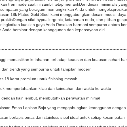
an tren mode saat ini sambil tetap menarikDari desain minimalis yang
esempatan yang beragam.memungkinkan Anda untuk mengekspresikan
hiasan 18k Plated Gold Steel kami menggabungkan desain modis, daya
 praktisDengan sifat hypoallergenic, ketahanan noda, dan pilihan ges
ningkatkan kuozien gaya Anda.Rasakan harmoni sempurna antara kem
an Anda bersinar dengan keanggunan dan kepercayaan diri.
nggi memastikan ketahanan terhadap keausan dan keausan sehari-har
 dan trendi yang sempurna untuk tampilan modern
s 18 karat premium untuk finishing mewah
tuk mempertahankan kilau dan keindahan dari waktu ke waktu
n dengan kain lembut, membutuhkan perawatan minimal
hiasan Emas Lapisan Baja yang menggabungkan keanggunan dengan 
iasan berlapis emas dari stainless steel ideal untuk setiap kesempatan