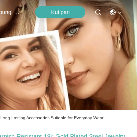
Kutipan
Hubungi Kami
t Long Lasting Accessories Suitable for Everyday Wear
arnish Resistant 18k Gold Plated Steel Jewelry