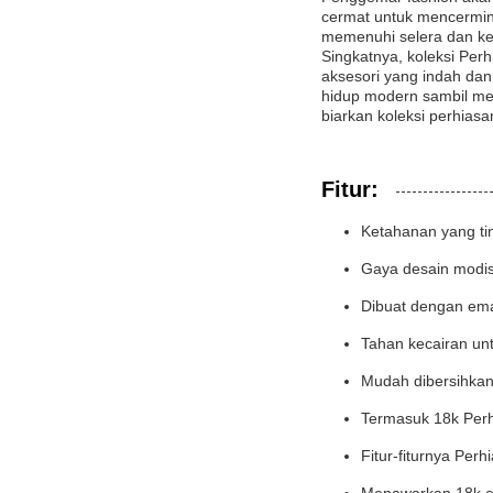
cermat untuk mencermink
memenuhi selera dan k
Singkatnya, koleksi Per
aksesori yang indah dan
hidup modern sambil me
biarkan koleksi perhias
Fitur:
Ketahanan yang ti
Gaya desain modis
Dibuat dengan ema
Tahan kecairan un
Mudah dibersihka
Termasuk 18k Per
Fitur-fiturnya Perh