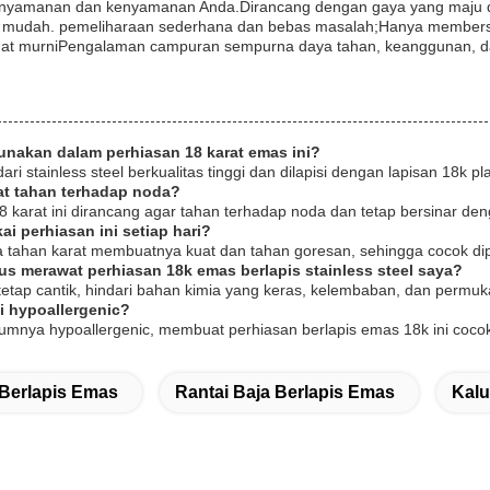
enyamanan dan kenyamanan Anda.Dirancang dengan gaya yang maju dan
mudah. pemeliharaan sederhana dan bebas masalah;Hanya membersih
hat murniPengalaman campuran sempurna daya tahan, keanggunan, dan 
unakan dalam perhiasan 18 karat emas ini?
 dari stainless steel berkualitas tinggi dan dilapisi dengan lapisan 18
at tahan terhadap noda?
8 karat ini dirancang agar tahan terhadap noda dan tetap bersinar de
i perhiasan ini setiap hari?
ja tahan karat membuatnya kuat dan tahan goresan, sehingga cocok dipa
us merawat perhiasan 18k emas berlapis stainless steel saya?
tetap cantik, hindari bahan kimia yang keras, kelembaban, dan permuk
i hypoallergenic?
umumnya hypoallergenic, membuat perhiasan berlapis emas 18k ini cocok
Berlapis Emas
Rantai Baja Berlapis Emas
Kalu