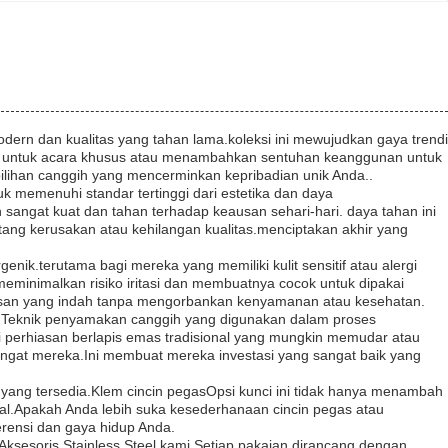
ern dan kualitas yang tahan lama.koleksi ini mewujudkan gaya trendi
n untuk acara khusus atau menambahkan sentuhan keanggunan untuk
 pilihan canggih yang mencerminkan kepribadian unik Anda..
uk memenuhi standar tertinggi dari estetika dan daya
angat kuat dan tahan terhadap keausan sehari-hari. daya tahan ini
ntang kerusakan atau kehilangan kualitas.menciptakan akhir yang
enik.terutama bagi mereka yang memiliki kulit sensitif atau alergi
meminimalkan risiko iritasi dan membuatnya cocok untuk dipakai
iasan yang indah tanpa mengorbankan kenyamanan atau kesehatan.
oda.Teknik penyamakan canggih yang digunakan dalam proses
 perhiasan berlapis emas tradisional yang mungkin memudar atau
gat mereka.Ini membuat mereka investasi yang sangat baik yang
r yang tersedia.Klem cincin pegasOpsi kunci ini tidak hanya menambah
l.Apakah Anda lebih suka kesederhanaan cincin pegas atau
erensi dan gaya hidup Anda.
ksesoris Stainless Steel kami.Setiap pakaian dirancang dengan