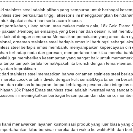
ld stainless steel adalah pilihan yang sempurna untuk berbagai kese
tainless steel berkualitas tinggi, aksesoris ini menggabungkan keinda
tuk dipakai sehari-hari serta acara khusus.
rti pernikahan, ulang tahun, atau makan malam gala, 18k Gold Plate
 pakaian.Pembagian emasnya yang bersinar dan desain rumit membua
un koktail dengan sempurna.Memastikan pemakaian yang aman dan n
ional, ornamen stainless steel berlapis emas ini berfungsi sebagai a
inless steel berlapis emas membantu menyampaikan kepercayaan diri dan
tahan terhadap noda dan goresan, mempertahankan kilau mereka bahk
osial juga memberikan kesempatan yang sangat baik untuk memamerk
da tanpa tampak terlalu formalApakah itu brunch dengan teman-teman
a dan kepraktisan.
uat dari stainless steel memastikan bahwa ornamen stainless steel berla
mereka cocok untuk individu dengan kulit sensitifDaya tahan ini bera
nan, dan rutinitas kebugaran, tanpa kehilangan pesona atau integritas s
hiasan 18k Plated Emas stainless steel adalah investasi yang sangat
s.aksesoris ini meningkatkan berbagai kesempatan dan skenario, member
 kami menawarkan layanan kustomisasi produk yang luar biasa yang d
empertahankan kilau bersinar mereka dari waktu ke waktuPilih dari ber