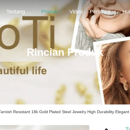
Tentang Kami
Produk
Video
Peristiwa
Rincian Produk
Tarnish Resistant 18k Gold Plated Steel Jewelry High Durability Elegan
T