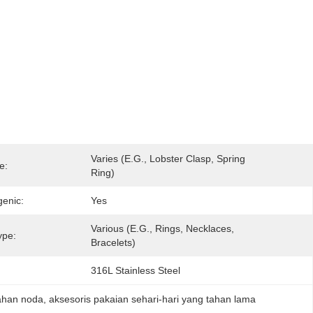
Varies (e.g., Lobster Clasp, Spring 
e:
Ring)
genic:
Yes
Various (e.g., Rings, Necklaces, 
ype:
Bracelets)
316L Stainless Steel
ahan noda
, 
aksesoris pakaian sehari-hari yang tahan lama