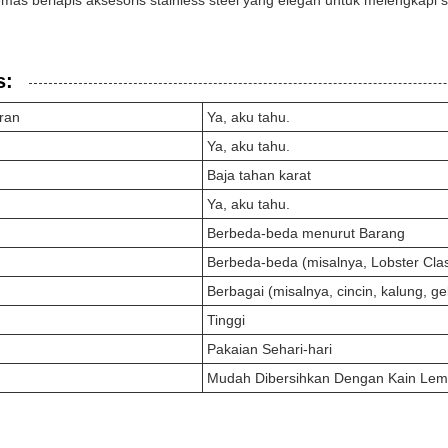
s berlapis aksesoris stainless steel yang elegan untuk melengkapi s
s:
ran
Ya, aku tahu.
Ya, aku tahu.
Baja tahan karat
Ya, aku tahu.
Berbeda-beda menurut Barang
Berbeda-beda (misalnya, Lobster Clas
Berbagai (misalnya, cincin, kalung, ge
Tinggi
Pakaian Sehari-hari
Mudah Dibersihkan Dengan Kain Lem