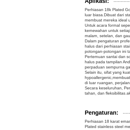
Aplikasi:
Perhiasan 18k Plated Go
luar biasa.Dibuat dari s
membuat mereka ideal un
Untuk acara formal sepe
kemewahan untuk setiap
malam, setelan, dan ga
Dalam pengaturan profes
halus dari perhiasan sta
potongan-potongan ini 
Pertemuan santai dan s
halus pada tampilan An
perpaduan sempurna gay
Selain itu, sifat yang k
hypoallergenic,membuat 
di luar ruangan, perjala
Secara keseluruhan, Per
tahan, dan fleksibilita
Pengaturan:
Perhiasan 18 karat emas
Plated stainless steel m