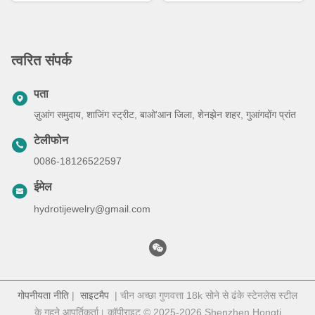
त्वरित संपर्क
पता
ज़ुआंग समुदाय, शाजिंग स्ट्रीट, बाओ'आन जिला, शेनझेन शहर, गुआंगदोंग प्रांत
टेलीफोन
0086-18126522597
ईमेल
hydrotijewelry@gmail.com
गोपनीयता नीति
|
साइटमैप
| चीन अच्छा गुणवत्ता 18k सोने से ढंके स्टेनलेस स्टील
के गहने आपूर्तिकर्ता। कॉपीराइट © 2025-2026 Shenzhen Hongti