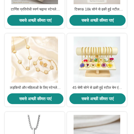
टार्निश प्रतिरोधी स्वर्ण चढ़ाया स्टेनलेस
टिकाऊ 18k सोने से ढकी हुई स्टील
स्टील आभूषण गहने सुरुचिपूर्ण टिकाऊ
आभूषण सुरुचिपूर्ण डिजाइन आइटम के
सामान और स्टाइलिश डिजाइन के लिए
सबसे अच्छी कीमत पाएं
अनुसार भिन्न होते हैं कई अनुप्रयोगों के लिए
सबसे अच्छी कीमत पाएं
एकदम सही
उपयुक्त और लंबे समय तक पहनने के लिए
उपयुक्त
लड़कियों और महिलाओं के लिए स्टेनलेस
45 सेमी सोने से ढकी हुई स्टील चेन एंटी
स्टील गोल्ड प्लेटेड एंटी-टार्निश क्लोवर
एलर्जी 3 सेमी इपॉक्सी राल फूल लटकन हार
सबसे अच्छी कीमत पाएं
ज्वेलरी सेट
सबसे अच्छी कीमत पाएं