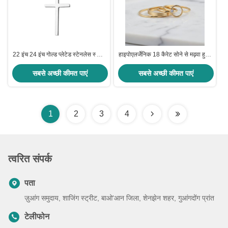
22 इंच 24 इंच गोल्ड प्लेटेड स्टेनलेस स्टील
हाइपोएलर्जेनिक 18 कैरेट सोने से मढ़वा हुआ
नेकलेस मेन्स क्रॉस नेकलेस कस्टमाइज्ड
स्टेनलेस स्टील आभूषण के छल्ले आधुनिक
सबसे अच्छी कीमत पाएं
न्यूनतम डिजाइन दैनिक के लिए स्थायित्व
सबसे अच्छी कीमत पाएं
और लालित्य को जोड़ती है
1
2
3
4
त्वरित संपर्क
पता
ज़ुआंग समुदाय, शाजिंग स्ट्रीट, बाओ'आन जिला, शेनझेन शहर, गुआंगदोंग प्रांत
टेलीफोन