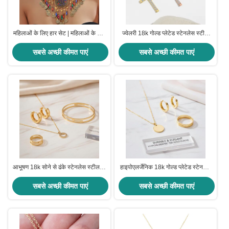
महिलाओं के लिए हार सेट | महिलाओं के लिए
ज्वेलरी 18k गोल्ड प्लेटेड स्टेनलेस स्टील
मोती आभूषण सेट | गोल्ड प्लेटेड आभूषण सेट
ज्वेलरी महिला चोकर क्रॉस नेकलेस 20 इंच
| महिलाओं के लिए मंदिर आभूषण सेट
सबसे अच्छी कीमत पाएं
सबसे अच्छी कीमत पाएं
पारंपरिक
आभूषण 18k सोने से ढंके स्टेनलेस स्टील के
हाइपोएलर्जेनिक 18k गोल्ड प्लेटेड स्टेनलेस
सामान सुरुचिपूर्ण टिकाऊ स्टाइलिश
स्टील आभूषण टिकाऊ और सुरुचिपूर्ण टुकड़े,
डिजाइन फैशन और रोजमर्रा के पहनने के
सबसे अच्छी कीमत पाएं
आभूषण उत्पाद श्रृंखला के विस्तार के लिए
सबसे अच्छी कीमत पाएं
लिए एकदम सही
आदर्श