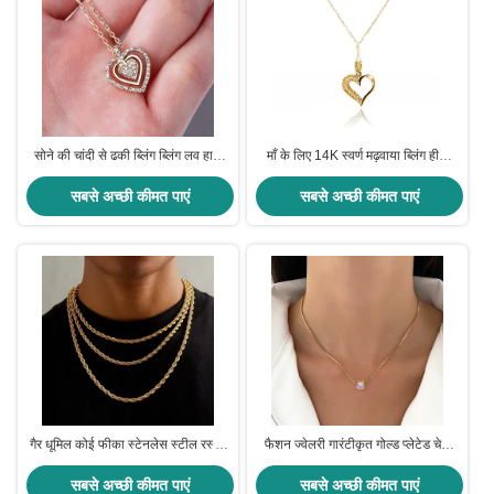
सोने की चांदी से ढकी ब्लिंग ब्लिंग लव हार्ट
माँ के लिए 14K स्वर्ण मढ़वाया ब्लिंग हीरा
डायमंड लटकन लिंक चेन हार महिलाओं के
छोटे दिल के आकार का प्यार हमेशा के लिए
सबसे अच्छी कीमत पाएं
लिए
सबसे अच्छी कीमत पाएं
हार
गैर धूमिल कोई फीका स्टेनलेस स्टील रस्सी
फैशन ज्वेलरी गारंटीकृत गोल्ड प्लेटेड चेन
चेन आभूषण हार रस्सी चेन हार
लॉन्ग बॉक्स चेन पेंडेंट के साथ
सबसे अच्छी कीमत पाएं
सबसे अच्छी कीमत पाएं