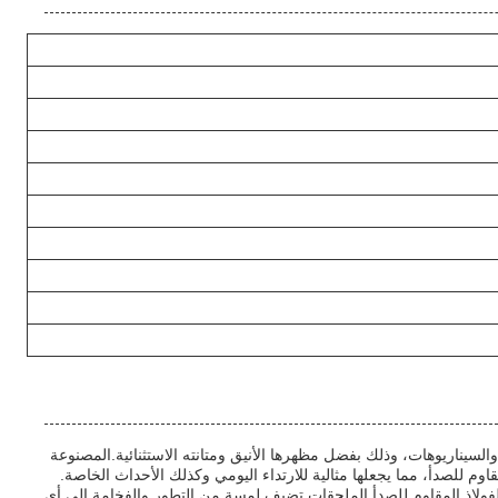
جموعة واسعة من المناسبات والسيناريوهات، وذلك بفضل مظهرها الأنيق ومتانته الاستثنائية.المصنوعة
اوم للصدأ، مما يجعلها مثالية للارتداء اليومي وكذلك الأحداث الخاصة.
رى السنوية أو العشاء الراقي، 18 كارت الذهب المصفوفة بالفولاذ المقاوم للصدأ الملحقات تضيف لمسة من التطور والفخامة إلى أي