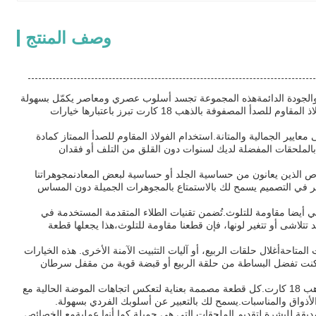
وصف المنتج
مزيج مثالي من التصميم المتقدم للأزياء والجودة الدائمةهذه المجموعة تجسد أسلوب عصري ومعاصر يكمّل بسهولة
أي خزانةسواء كنت ترتدي ملابس مناسبة خاصة أو تضيف لمسة من الأناقة إلى مظهرك اليوميملحقاتنا من الفولاذ المقاوم للصدأ المصفوفة بالذهب 18 كارت تبرز باعتبارها خيارات
لمقاوم للصدأ المصفوفة بالذهب 18 كارت مصممة لتلبية أعلى معايير الجمالية والمتانة.استخدام الفولاذ المقاوم للصدأ الممتاز كمادة
 بالملحقات المفضلة لديك لسنوات دون القلق من التلف أو فقدان
 كارت هي طبيعتها الحساسةخصوصاً للأشخاص الذين يعانون من حساسية الجلد أو حساسية لبعض المعادنمجوهراتنا
كير في التصميم يسمح لك بالاستمتاع بالمجوهرات الجميلة دون المساس
الفولاذ المقاوم للصدأ هي أيضا مقاومة للتلوث.تُضمن تقنيات الطلاء المتقدمة المستخدمة في
تتلاشى أو تتغير لونها، فإن قطعنا مقاومة للتلوث،هذا يجعلها قطعة
تنوعة من أنواع المقبضات المتاحةأغلال حلقات الربيع، أو آليات التثبيت الآمنة الأخرى. هذه الخيارات
 كنت تفضل البساطة من حلقة الربيع أو قبضة قوية من مقفل سرطان
سوف يحبّ عشاق الأزياء أسلوب التصميم العصري الذي يحدّد ملحقاتنا من الفولاذ المقاوم للصدأ المصفوفة بالذهب 18 كارت.كل قطعة مصممة بعناية لتعكس اتجاهات الموضة الحالية مع
 الأذواق والمناسبات.يسمح لك بالتعبير عن أسلوبك الفردي بسهولة.
 تجمع بين التصميم العصري،والمواد الصديقة للبشرة لتقديم الملحقات التي هي جميلة كما أنها عمليةمع الخصائص