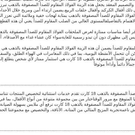
ة والتصميم المعقد يجعل هذه الزينة الفولاذ المقاوم للصدأ المصفوفة بالذهب تب
ي ذلك أقفال الكركند وأقفال حلقات الربيع،يضمن ارتداء آمن ومريح خلال الأحداث
الفولاذ المقاوم للصدأ المصفوفة بالذهب بمثابة لهجات خفية وملائمة التي تعزز ا
لاهتمام بالتفاصيلفالمستوى العالي من الصلب المقاوم للصدأ يعني أن هذه القط
س إلى مظهرك دون أن تبدو رسمية للغايةسواء كان عشاء غداء مع الأصدقاء، أو لي
قاوم للصدأ يضمن أن هذه الزينة الفولاذ المقاوم للصدأ المصفوفة بالذهب هي متي
ن أن تتحمل الأنشطة اليومية، بما في ذلك المغامرات في الهواء الطلق، والسفر، 
بشكل عام، مجوهرات الفولاذ المقاوم للصدأ المصفوفة بالذهب 18 كارت
اً دائماً وأداءاً موثوقاً
مجوهراتنا من الفولاذ المقاوم للصدأ المصفوفة بالذهب 18 كارت تقدم خدمات اس
ا المتوهج مع مرور الوقتاختار من بين مجموعة متنوعة من أنواع الأقفال، بما ف
بأسلوب عصري، ملحقاتنا من الفولاذ المقاوم للصدأ المصفوفة ب