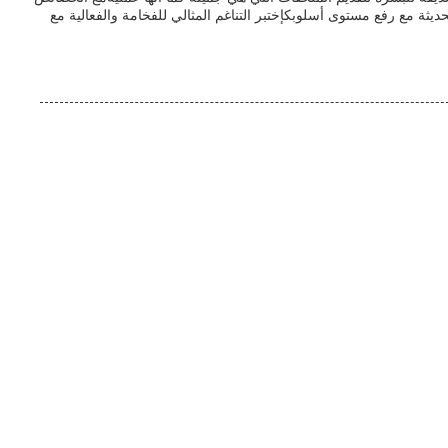
ديثة مع رفع مستوى أسلوبكإختبر التناغم المثالي للفخامة والفعالية مع