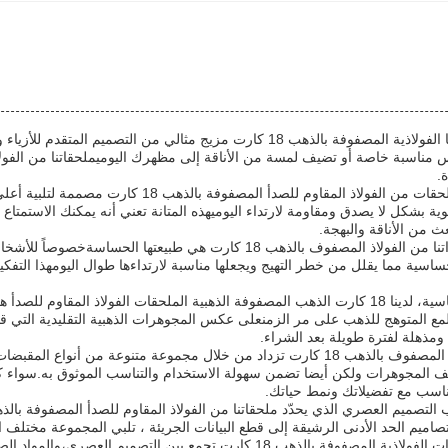
إكتشف الجمال الرائع لمجوهراتنا الفولاذية المصفوفة بالذهب 18 كارت 
.
كل قطعة في مجموعتنا من الملحقات من الفولاذ ا
 بشكل لا يصدق ومقاومة لارتداء اليوميهذه المتانة تعني أنه يمكنك الاستمتاع
ث من الأناقة والبهجة.
إحدى الميزات الرئيسية لمجوهراتنا من الفولاذ المصفوف بالذهب 18
ساسية مما يقلل من خطر التهيج ويجعلها مناسبة لارتداءها طوال اليومهذا التف
بالإضافة إلى كونها مضادة للحساسية، لدينا 18 كارت الذهب المصفوفة الذهبية الملحقات 
لمع المتوهج للذهب على مر الزمنعلى عكس المجوهرات الذهبية التقليدية التي قد 
 ومذهلة لفترة طويلة بعد الشراء.
إن ملاءمة مجوهراتنا من الفولاذ المصفوف بالذهب 18 كارت تزداد من خلال مجموعة م
ف المجوهرات ولكن أيضا تضمن سهولة الاستخدام والتناسب الموثوق به.سواء
تناسب مع تفضيلاتك ونمط حياتك.
لتصاميم الحد الأدنى الرشيقة إلى قطع البيانات الجريئة ، تلبي المجموعة مختلف
باختصار، مجموعتنا من المجوهرات الفولاذية المصفوفة بالذهب 18 كارت