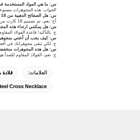
س: ما هي المواد المستخدمة في هذ
الجواب: هذه المجوهرات مصنوعة من الفولاذ المقا
س: هل الصفائح الذهبية من 18 كارت مقاومة للتلوث؟
أج: نعم، تم تصميم 18 كارت من الذهب على هذه المجوهرات الفولاذ المقاوم للصدأ لمقاومة التلوث والحفاظ على بريقها مع الرعاية المناسبة.
س: هل يمكنني ارتداء هذه المجو
ج: بالتأكيد! قاعدة الفولاذ المقا
س: كيف يجب أن أعتني بمجوهرات الف
ج: لكي تبقى مجوهراتك في أفضل 
س: هل هذه المجوهرات منخفضة
ج: نعم، الفولاذ المقاوم للصدأ هو عموماً منخفض
العلامات:
قلادة 
Steel Cross Necklace