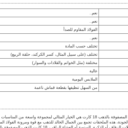
نعم..
نعم..
الفولاذ المقاوم للصدأ
نعم..
تختلف حسب المادة
تختلف (على سبيل المثال، كسر الكركند، حلقة الربيع)
مختلفة (مثل الخواتم والقلادات والسوار)
عالية
الملابس اليومية
من السهل تنظيفها بقطعة قماش ناعمة
مجوهرات الفولاذ المقاوم للصدأ المصفوفة بالذهب 18 كارت هي الخيار المثالي لم
الجودة، هذه الملحقات تجمع بين الجمال الخالد للذهب مع قوة ومرونة الفولاذ المق
في المناسبات الرسمية مثل حفلات الزفاف أو الذك