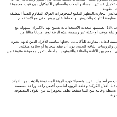
رز، تكميل فساتين المساء والبدلات والفساتين الكوكتيل دون عيب. مجموعة
 الطويلة.
لملابس التجارية.المظهر الملمع للمجوهرات الفولاذ المقاوم للصدأ المطبقة
ع مقاومة للتلوث والخدوش، والحفاظ على بريقها حتى مع الاستخدام
التجمعات العادية والاجتماعية توفر أيضا مناسبات ممتازة لعرض الملحقات الفولاذ المقاوم للصدأ المصفوفة بالذهب 18k. تصميمها متعددة الاستخدامات يسمح لهم بالاقتران بسهولة مع
لة موعد، أو حفلة غير رسمية، هذه الزينة توفر مزيجًا مثاليًا من
نة للغاية، مقاومة للتآكل،مما يجعلها مناسبة للأفراد الذين لديهم بشرة
والروتينات اللياقة البدنية، دون أن تفقد سحرها أو سلامة هيكلية.
 هي استثمار ممتاز لأي شخص يتطلع إلى الجمع بين الأناقة والمتانة والتنوعهذه الملحقات تعزز مجموعة متنوعة من
تثنائية لتخصيص المنتجات تتناسب مع أسلوبك الفريد وتفضيلاتكهذه الزينة المصفوفة بالذهب من الفولاذ
ي ذلك أغلال الكركند وحلقة الربيع، لتناسب أفضل راحة وراحة.مصممة
الذهب 18 كارت ترفع أي ملابس بسهولة الصيانة بسيطة وخالية من المتاعبفقط نظف مجوهراتك من الفولاذ المصفوفة