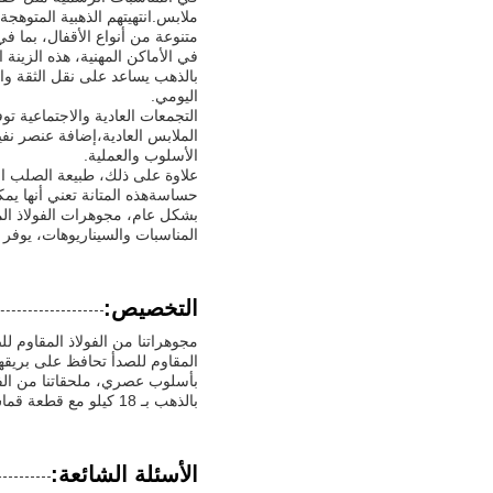
ملابس.انتهيتهم الذهبية المتوهج
متنوعة من أنواع الأقفال، بما ف
في الأماكن المهنية، هذه الزينة 
بالذهب يساعد على نقل الثقة وا
اليومي.
الملابس العادية،إضافة عنصر نفي
الأسلوب والعملية.
علاوة على ذلك، طبيعة الصلب الم
حساسةهذه المتانة تعني أنها يمك
المناسبات والسيناريوهات، يوفر جمال
التخصيص:
المقاوم للصدأ تحافظ على بريقه
بالذهب بـ 18 كيلو مع قطعة قماش ناعمةتجربة المزيج المثالي من المتانة، الأناقة، والتخصيص مع مجموعتنا الحصرية.
الأسئلة الشائعة: