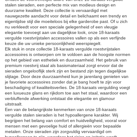
stalen sieraden, een perfecte mix van modieus design en
duurzame kwaliteit. Deze collectie is vervaardigd met
nauwgezette aandacht voor detail en belichaamt een trendy en
eigentijdse stijl die moeiteloos bij elke garderobe past. Of u zich
nu verkleedt voor een speciale gelegenheid of een vleugje
elegantie toevoegt aan uw dagelijkse look, onze 18-karaats
vergulde roestvrijstalen accessoires vallen op als een verfijnde
keuze die uw unieke persoonlijkheid weerspiegelt.
Elk stuk in onze collectie 18-karaats vergulde roestvrijstalen
accessoires is ontworpen om te voldoen aan de hoogste normen
op het gebied van esthetiek en duurzaamheid. Het gebruik van
premium roestvrij staal als basismateriaal zorgt ervoor dat de
sieraden ongelooflijk sterk zijn en bestand zijn tegen dagelijkse
slijtage. Door deze duurzaamheid kun je jarenlang genieten van
je favoriete accessoires zonder dat je bang hoeft te zijn voor
beschadiging of kwaliteitsverlies. De 18-karaats vergulding voegt
een luxueuze glans en rijkdom toe aan het staal, waardoor een
verbluffende afwerking ontstaat die elegantie en glamour
uitstraalt.
Een van de belangrijkste kenmerken van onze 18-karaats
vergulde stalen sieraden is het hypoallergene karakter. Wij
begrijpen het belang van comfort en huidveiligheid, vooral voor
mensen met een gevoelige huid of allergieën voor bepaalde
metalen. Onze sieraden zijn zorgvuldig vervaardigd om