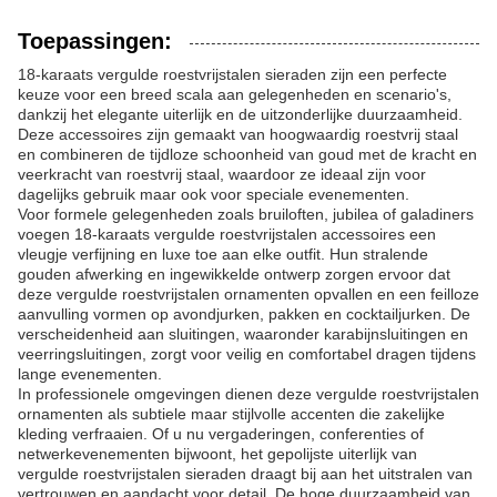
Toepassingen:
18-karaats vergulde roestvrijstalen sieraden zijn een perfecte
keuze voor een breed scala aan gelegenheden en scenario's,
dankzij het elegante uiterlijk en de uitzonderlijke duurzaamheid.
Deze accessoires zijn gemaakt van hoogwaardig roestvrij staal
en combineren de tijdloze schoonheid van goud met de kracht en
veerkracht van roestvrij staal, waardoor ze ideaal zijn voor
dagelijks gebruik maar ook voor speciale evenementen.
Voor formele gelegenheden zoals bruiloften, jubilea of ​​galadiners
voegen 18-karaats vergulde roestvrijstalen accessoires een
vleugje verfijning en luxe toe aan elke outfit. Hun stralende
gouden afwerking en ingewikkelde ontwerp zorgen ervoor dat
deze vergulde roestvrijstalen ornamenten opvallen en een feilloze
aanvulling vormen op avondjurken, pakken en cocktailjurken. De
verscheidenheid aan sluitingen, waaronder karabijnsluitingen en
veerringsluitingen, zorgt voor veilig en comfortabel dragen tijdens
lange evenementen.
In professionele omgevingen dienen deze vergulde roestvrijstalen
ornamenten als subtiele maar stijlvolle accenten die zakelijke
kleding verfraaien. Of u nu vergaderingen, conferenties of
netwerkevenementen bijwoont, het gepolijste uiterlijk van
vergulde roestvrijstalen sieraden draagt ​​bij aan het uitstralen van
vertrouwen en aandacht voor detail. De hoge duurzaamheid van