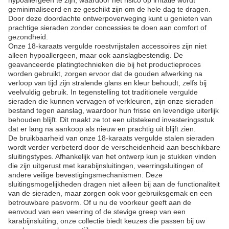
hypoallergeen te zijn, waardoor het risico op irritatie wordt
geminimaliseerd en ze geschikt zijn om de hele dag te dragen.
Door deze doordachte ontwerpoverweging kunt u genieten van
prachtige sieraden zonder concessies te doen aan comfort of
gezondheid.
Onze 18-karaats vergulde roestvrijstalen accessoires zijn niet
alleen hypoallergeen, maar ook aanslagbestendig. De
geavanceerde platingtechnieken die bij het productieproces
worden gebruikt, zorgen ervoor dat de gouden afwerking na
verloop van tijd zijn stralende glans en kleur behoudt, zelfs bij
veelvuldig gebruik. In tegenstelling tot traditionele vergulde
sieraden die kunnen vervagen of verkleuren, zijn onze sieraden
bestand tegen aanslag, waardoor hun frisse en levendige uiterlijk
behouden blijft. Dit maakt ze tot een uitstekend investeringsstuk
dat er lang na aankoop als nieuw en prachtig uit blijft zien.
De bruikbaarheid van onze 18-karaats vergulde stalen sieraden
wordt verder verbeterd door de verscheidenheid aan beschikbare
sluitingstypes. Afhankelijk van het ontwerp kun je stukken vinden
die zijn uitgerust met karabijnsluitingen, veerringsluitingen of
andere veilige bevestigingsmechanismen. Deze
sluitingsmogelijkheden dragen niet alleen bij aan de functionaliteit
van de sieraden, maar zorgen ook voor gebruiksgemak en een
betrouwbare pasvorm. Of u nu de voorkeur geeft aan de
eenvoud van een veerring of de stevige greep van een
karabijnsluiting, onze collectie biedt keuzes die passen bij uw