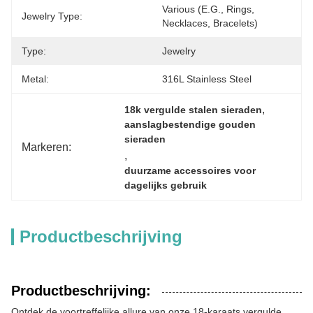
Various (e.g., Rings, 
Jewelry Type:
Necklaces, Bracelets)
Type:
Jewelry
Metal:
316L Stainless Steel
, 
18k vergulde stalen sieraden
aanslagbestendige gouden 
sieraden
Markeren:
, 
duurzame accessoires voor 
dagelijks gebruik
Productbeschrijving
Productbeschrijving:
Ontdek de voortreffelijke allure van onze 18-karaats vergulde