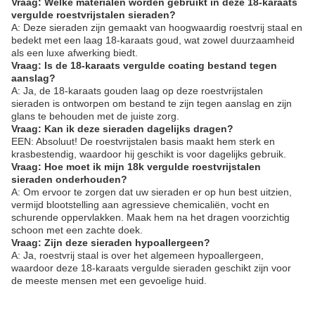
Vraag: Welke materialen worden gebruikt in deze 18-karaats
vergulde roestvrijstalen sieraden?
A: Deze sieraden zijn gemaakt van hoogwaardig roestvrij staal en
bedekt met een laag 18-karaats goud, wat zowel duurzaamheid
als een luxe afwerking biedt.
Vraag: Is de 18-karaats vergulde coating bestand tegen
aanslag?
A: Ja, de 18-karaats gouden laag op deze roestvrijstalen
sieraden is ontworpen om bestand te zijn tegen aanslag en zijn
glans te behouden met de juiste zorg.
Vraag: Kan ik deze sieraden dagelijks dragen?
EEN: Absoluut! De roestvrijstalen basis maakt hem sterk en
krasbestendig, waardoor hij geschikt is voor dagelijks gebruik.
Vraag: Hoe moet ik mijn 18k vergulde roestvrijstalen
sieraden onderhouden?
A: Om ervoor te zorgen dat uw sieraden er op hun best uitzien,
vermijd blootstelling aan agressieve chemicaliën, vocht en
schurende oppervlakken. Maak hem na het dragen voorzichtig
schoon met een zachte doek.
Vraag: Zijn deze sieraden hypoallergeen?
A: Ja, roestvrij staal is over het algemeen hypoallergeen,
waardoor deze 18-karaats vergulde sieraden geschikt zijn voor
de meeste mensen met een gevoelige huid.