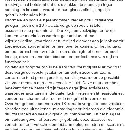
roestvrij staal betekent dat deze stukken bestand zijn tegen
aanslag en krassen, waardoor hun glans zelfs bij dagelijks
gebruik behouden blijft.
Informele en sociale bijeenkomsten bieden ook uitstekende
gelegenheden om 18-karaats vergulde roestvrijstalen
accessoires te presenteren. Dankzij hun veelzijdige ontwerp
kunnen ze moeiteloos worden gecombineerd met
vrijetijdskleding, waardoor een verfijnd element aan je look wordt
toegevoegd zonder al te formeel over te komen. Of het nu gaat
om een ​​brunch met vrienden, een date night of een informeel
feestje, deze ornamenten bieden een perfecte mix van stijl en
functionaliteit.
Bovendien zorgt de robuuste aard van roestvrij staal ervoor dat
deze vergulde roestvrijstalen ornamenten zeer duurzaam,
corrosiebestendig en hypoallergeen zijn, waardoor ze geschikt
zijn voor mensen met een gevoelige huid. Deze duurzaamheid
betekent dat ze bestand zijn tegen dagelijkse activiteiten,
waaronder avonturen in de buitenlucht, reizen en fitnessroutines,
zonder hun charme of structurele integriteit te verliezen.
Over het geheel genomen zijn 18-karaats vergulde roestvrijstalen
sieraden een uitstekende investering voor iedereen die elegantie,
duurzaamheid en veelzijdigheid wil combineren. Of het nu gaat
om cadeau geven of persoonlijk gebruik, deze accessoires
verbeteren een verscheidenheid aan gelegenheden en scenario's
en bieden duurzame schoonheid en betrouwbare prestaties.