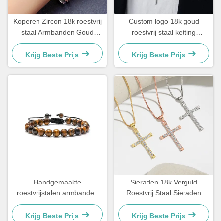
Koperen Zircon 18k roestvrij
Custom logo 18k goud
staal Armbanden Goud
roestvrij staal ketting
geplatte Diamant
mannen sieraden kruis
vrouwenarmband
hanger kettingen
Krijg Beste Prijs
Krijg Beste Prijs
Handgemaakte
Sieraden 18k Verguld
roestvrijstalen armbanden
Roestvrij Staal Sieraden
Couple Gift Mens Tiger Eye
Vrouw Choker Kruis Ketting
Stone Perlenarmband
20 Inch
Krijg Beste Prijs
Krijg Beste Prijs