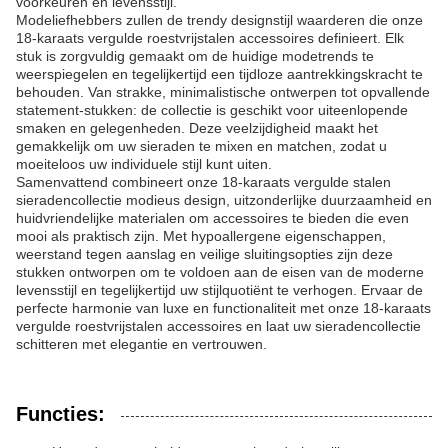
voorkeuren en levensstijl.
Modeliefhebbers zullen de trendy designstijl waarderen die onze
18-karaats vergulde roestvrijstalen accessoires definieert. Elk
stuk is zorgvuldig gemaakt om de huidige modetrends te
weerspiegelen en tegelijkertijd een tijdloze aantrekkingskracht te
behouden. Van strakke, minimalistische ontwerpen tot opvallende
statement-stukken: de collectie is geschikt voor uiteenlopende
smaken en gelegenheden. Deze veelzijdigheid maakt het
gemakkelijk om uw sieraden te mixen en matchen, zodat u
moeiteloos uw individuele stijl kunt uiten.
Samenvattend combineert onze 18-karaats vergulde stalen
sieradencollectie modieus design, uitzonderlijke duurzaamheid en
huidvriendelijke materialen om accessoires te bieden die even
mooi als praktisch zijn. Met hypoallergene eigenschappen,
weerstand tegen aanslag en veilige sluitingsopties zijn deze
stukken ontworpen om te voldoen aan de eisen van de moderne
levensstijl en tegelijkertijd uw stijlquotiënt te verhogen. Ervaar de
perfecte harmonie van luxe en functionaliteit met onze 18-karaats
vergulde roestvrijstalen accessoires en laat uw sieradencollectie
schitteren met elegantie en vertrouwen.
Functies: