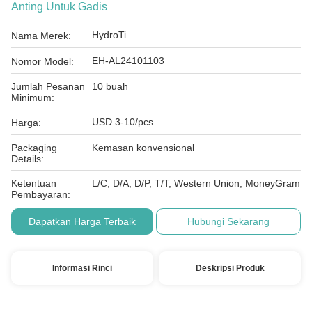
Anting Untuk Gadis
HydroTi
Nama Merek:
EH-AL24101103
Nomor Model:
Jumlah Pesanan
10 buah
Minimum:
USD 3-10/pcs
Harga:
Packaging
Kemasan konvensional
Details:
Ketentuan
L/C, D/A, D/P, T/T, Western Union, MoneyGram
Pembayaran:
Dapatkan Harga Terbaik
Hubungi Sekarang
Informasi Rinci
Deskripsi Produk