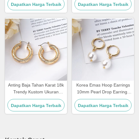
Bentuk Geometris Persegi
Dapatkan Harga Terbaik
Dapatkan Harga Terbaik
Anting Baja Tahan Karat 18k
Korea Emas Hoop Earrings
Trendy Kustom Ukuran
10mm Pearl Drop Earrings
Besar Anting Hoop Lapis
Untuk Wanita
Dapatkan Harga Terbaik
Emas untuk Wanita
Dapatkan Harga Terbaik