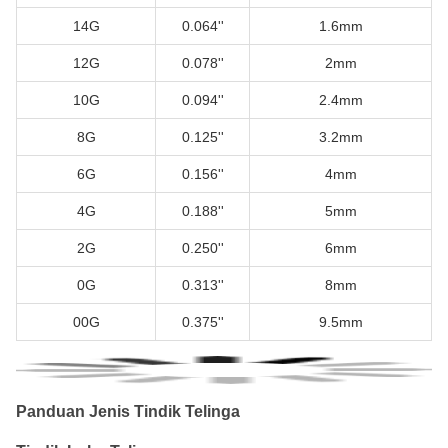
14G
0.064''
1.6mm
12G
0.078''
2mm
10G
0.094''
2.4mm
8G
0.125''
3.2mm
6G
0.156''
4mm
4G
0.188''
5mm
2G
0.250''
6mm
0G
0.313''
8mm
00G
0.375''
9.5mm
Panduan Jenis Tindik Telinga