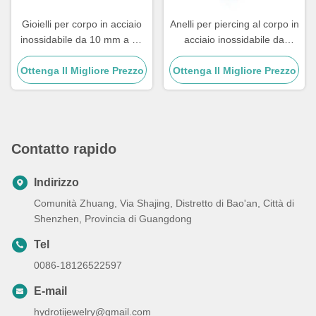
Gioielli per corpo in acciaio
Anelli per piercing al corpo in
inossidabile da 10 mm a 12
acciaio inossidabile da
mm Gioielli per piercing per
10mm e 12mm, unisex, in
Ottenga Il Migliore Prezzo
polpetto da strass
Ottenga Il Migliore Prezzo
acciaio chirurgico per
ombelico
Contatto rapido
Indirizzo
Comunità Zhuang, Via Shajing, Distretto di Bao'an, Città di
Shenzhen, Provincia di Guangdong
Tel
0086-18126522597
E-mail
hydrotijewelry@gmail.com