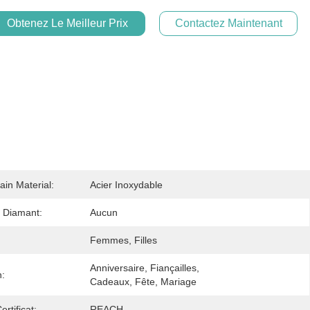
Obtenez Le Meilleur Prix
Contactez Maintenant
ain Material:
Acier Inoxydable
 Diamant:
Aucun
Femmes, Filles
Anniversaire, Fiançailles, 
n:
Cadeaux, Fête, Mariage
rtificat:
REACH