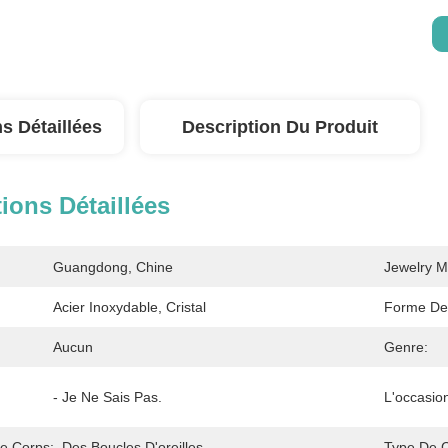
s Détaillées
Description Du Produit
ions Détaillées
Guangdong, Chine
Jewelry M
Acier Inoxydable, Cristal
Forme De
Aucun
Genre:
- Je Ne Sais Pas.
L'occasio
Le Corps:
Des Boucles D'oreilles
Type De Ce