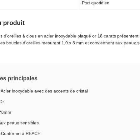
Port quotidien
u produit
 d'oreilles à clous en acier inoxydable plaqué or 18 carats présentent un
 Les boucles d'oreilles mesurent 1,0 x 8 mm et conviennent aux peaux s
es principales
 Acier inoxydable avec des accents de cristal
Or
,0*8mm
aux peaux sensibles
t : Conforme à REACH