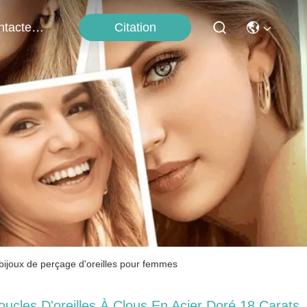
Citation
Contactez-Nous
 bijoux de perçage d'oreilles pour femmes
oucles D'oreilles À Clous En Acier Doré 18 Carats