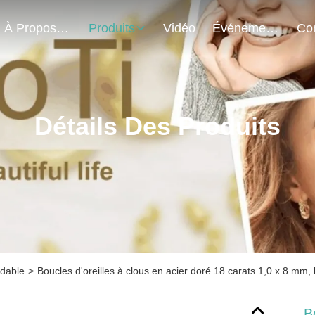
À Propos De Nous
Produits
Vidéo
Événements
Détails Des Produits
ydable
>
Boucles d'oreilles à clous en acier doré 18 carats 1,0 x 8 mm,
B