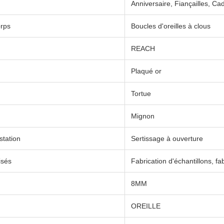
Anniversaire, Fiançailles, C
orps
Boucles d'oreilles à clous
REACH
Plaqué or
Tortue
Mignon
station
Sertissage à ouverture
isés
Fabrication d'échantillons, f
8MM
OREILLE