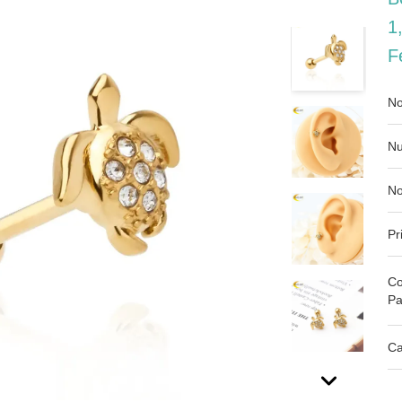
1
F
No
Nu
No
Pr
Co
Pa
Ca