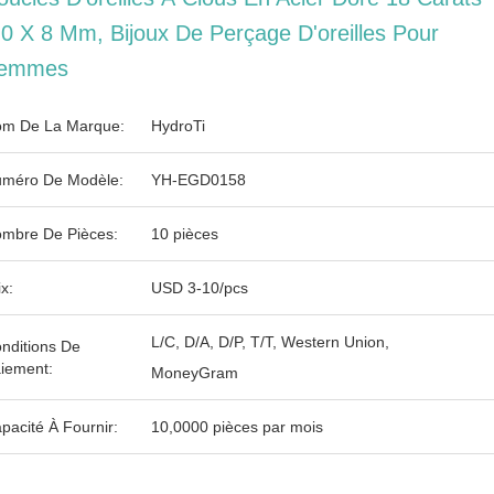
,0 X 8 Mm, Bijoux De Perçage D'oreilles Pour
emmes
m De La Marque:
HydroTi
méro De Modèle:
YH-EGD0158
mbre De Pièces:
10 pièces
ix:
USD 3-10/pcs
L/C, D/A, D/P, T/T, Western Union,
nditions De
iement:
MoneyGram
pacité À Fournir:
10,0000 pièces par mois