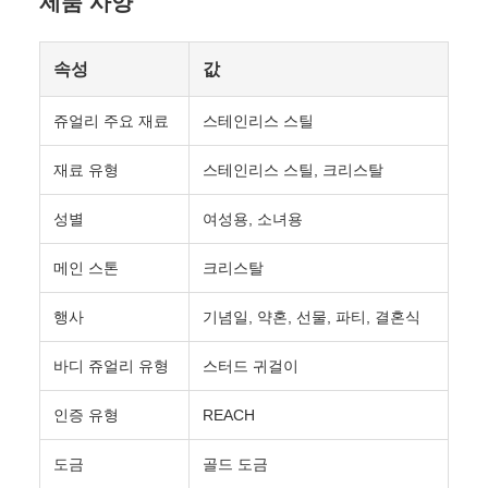
제품 사양
속성
값
쥬얼리 주요 재료
스테인리스 스틸
재료 유형
스테인리스 스틸, 크리스탈
성별
여성용, 소녀용
메인 스톤
크리스탈
행사
기념일, 약혼, 선물, 파티, 결혼식
바디 쥬얼리 유형
스터드 귀걸이
인증 유형
REACH
도금
골드 도금