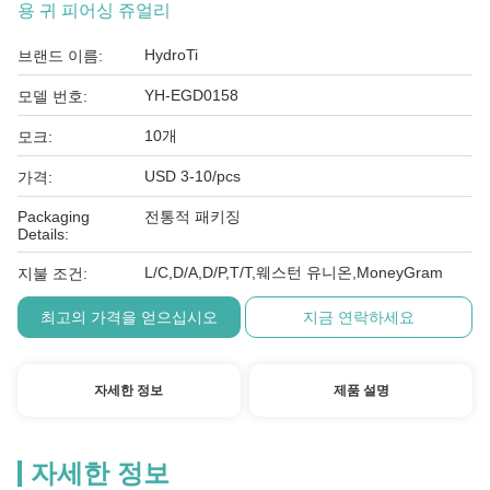
용 귀 피어싱 쥬얼리
HydroTi
브랜드 이름:
YH-EGD0158
모델 번호:
10개
모크:
USD 3-10/pcs
가격:
Packaging
전통적 패키징
Details:
L/C,D/A,D/P,T/T,웨스턴 유니온,MoneyGram
지불 조건:
최고의 가격을 얻으십시오
지금 연락하세요
자세한 정보
제품 설명
자세한 정보