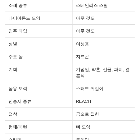
소재 종류
스테인리스 스틸
다이아몬드 모양
아무 것도
진주 타입
아무 것도
성별
여성용
주요 돌
지르콘
기회
기념일, 약혼, 선물, 파티, 결
혼식
몸용 보석
스터드 귀걸이
인증서 종류
REACH
접착
금으로 칠한
형태/패턴
뼈 모양
스타일
트렌디