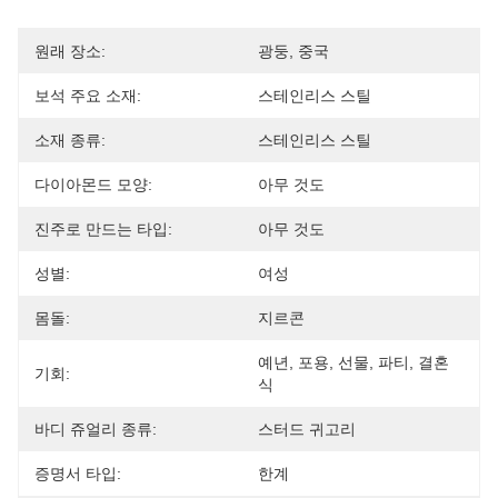
원래 장소:
광둥, 중국
보석 주요 소재:
스테인리스 스틸
소재 종류:
스테인리스 스틸
다이아몬드 모양:
아무 것도
진주로 만드는 타입:
아무 것도
성별:
여성
몸돌:
지르콘
예년, 포용, 선물, 파티, 결혼
기회:
식
바디 쥬얼리 종류:
스터드 귀고리
증명서 타입:
한계