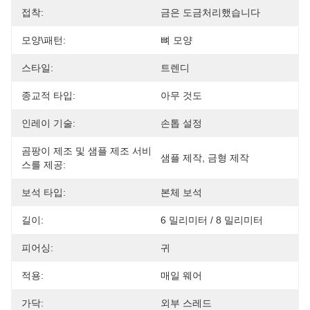
접착:
금은 도금처리했습니다
모양\패턴:
뼈 모양
스타일:
트렌디
종교적 타입:
아무 것도
인레이 기술:
손톱 설정
곰팡이 제조 및 샘플 제조 서비
샘플 제작, 금형 제작
스를 제공:
보석 타입:
본체 보석
길이:
6 밀리미터 / 8 밀리미터
피어싱:
귀
적용:
매일 웨어
가닥:
외부 스레드