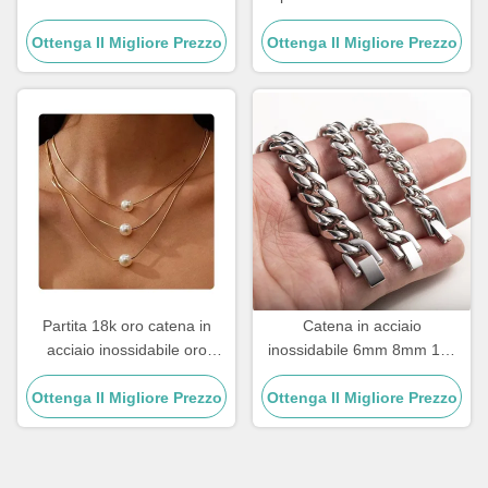
inossidabile Uomini Gioielli
Collana girocollo Croce 20
Ottenga Il Migliore Prezzo
Croce Pendenti Catene
Ottenga Il Migliore Prezzo
pollici
Partita 18k oro catena in
Catena in acciaio
acciaio inossidabile oro
inossidabile 6mm 8mm 18k
riempito tre colletti a strati
dorata Catena in acciaio
perla pendente 17,72 pollici
Ottenga Il Migliore Prezzo
inossidabile multi dimensioni
Ottenga Il Migliore Prezzo
Catena di legame cubana
argento