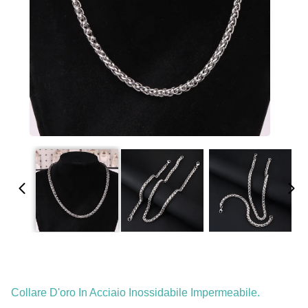
Collare D'oro In Acciaio Inossidabile Impermeabile.