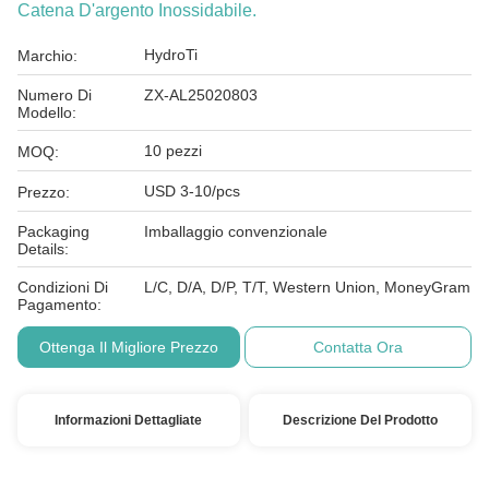
Catena D'argento Inossidabile.
HydroTi
Marchio:
Numero Di
ZX-AL25020803
Modello:
10 pezzi
MOQ:
USD 3-10/pcs
Prezzo:
Packaging
Imballaggio convenzionale
Details:
Condizioni Di
L/C, D/A, D/P, T/T, Western Union, MoneyGram
Pagamento:
Ottenga Il Migliore Prezzo
Contatta Ora
Informazioni Dettagliate
Descrizione Del Prodotto