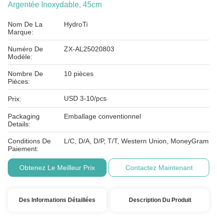
Argentée Inoxydable, 45cm
Nom De La
HydroTi
Marque:
Numéro De
ZX-AL25020803
Modèle:
Nombre De
10 pièces
Pièces:
USD 3-10/pcs
Prix:
Packaging
Emballage conventionnel
Details:
Conditions De
L/C, D/A, D/P, T/T, Western Union, MoneyGram
Paiement:
Obtenez Le Meilleur Prix
Contactez Maintenant
Des Informations Détaillées
Description Du Produit