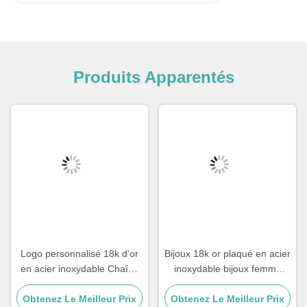
Produits Apparentés
Logo personnalisé 18k d'or
Bijoux 18k or plaqué en acier
en acier inoxydable Chaîne
inoxydable bijoux femme
Homme Bijoux Croix
Choker Croix Collier 20
Obtenez Le Meilleur Prix
Pendentif Chaînes
Obtenez Le Meilleur Prix
pouces