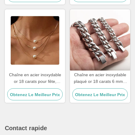
Chaîne en acier inoxydable
Chaîne en acier inoxydable
or 18 carats pour fête,
plaqué or 18 carats 6 mm 8
remplie d'or, colliers à trois
mm, chaîne gourmette
Obtenez Le Meilleur Prix
couches, pendentif perle,
Obtenez Le Meilleur Prix
cubaine argentée de
17,72 pouces
plusieurs tailles
Contact rapide