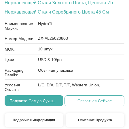
Нержавеющей Стали Золотого Цвета, Цепочка Из
Нержавеющей Стали Серебряного Цвета 45 См
Наименование
HydroTi
Марки:
ZX-AL25020803
Номер Модели:
10 штук
МОК:
USD 3-10/pcs
Цена:
Packaging
Обычная упаковка
Details:
Условия
L/C, D/A, D/P, T/T, Western Union,
Оплаты:
Получите Самую Лучшую Цену
Связаться Сейчас
Подробная Информация
Описание Продукта