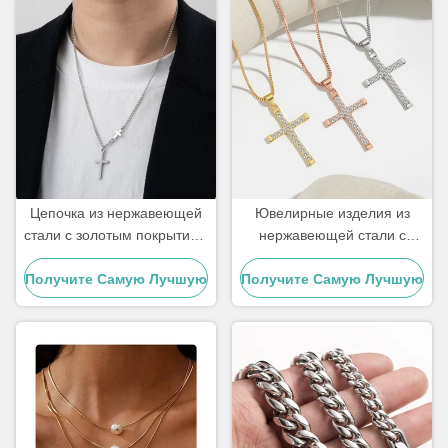
Цепочка из нержавеющей
Ювелирные изделия из
стали с золотым покрытием
нержавеющей стали с
18 карат для мужчин с
позолотой 18 карат,
Получите Самую Лучшую
подвеской в виде креста,
Получите Самую Лучшую
женское колье-чокер с
ювелирные изделия
крестом, 20 дюймов
Цену
Цену