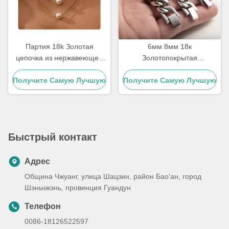
Партия 18k Золотая
6мм 8мм 18к
цепочка из нержавеющей
Золотопокрытая
стали Золото заполненное
нержавеющая сталь
Получите Самую Лучшую
трехслойные ожерелья
Получите Самую Лучшую
многоразмерная цепочка
жемчужные подвески 17,72
Серебряная кубинская
Цену
Цену
дюйма
цепочка
Быстрый контакт
Адрес
Община Чжуанг, улица Шацзин, район Бао'ан, город
Шэньчжэнь, провинция Гуандун
Телефон
0086-18126522597