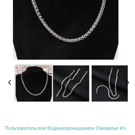
Пользовательское Водонепроницаемое Ожерелье Из