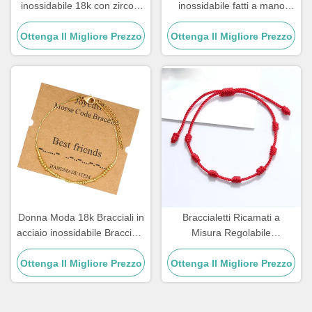
inossidabile 18k con zirconi
inossidabile fatti a mano
di rame placcati oro e
regalo per coppia maschile
Ottenga Il Migliore Prezzo
diamanti da donna
Ottenga Il Migliore Prezzo
braccialetto con perline in
pietra
Donna Moda 18k Bracciali in
Braccialetti Ricamati a
acciaio inossidabile Bracciale
Misura Regolabile
Morse 21.5cm
Braccialetti Artigianali con
Ottenga Il Migliore Prezzo
Ottenga Il Migliore Prezzo
Corda per Coppie, 15 -
30cm